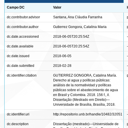
Campo DC
Valor
dc.contributor.advisor
Santana, Ana Cláudia Farranha
dc.contributor.author
Gutierrez Gongora, Catalina Maria
dc.date.accessioned
2018-06-05T20:25:54Z
-
dc.date.available
2018-06-05T20:25:54Z
-
dc.date.issued
2018-06-05
-
dc.date.submitted
2018-02-28
-
dc.identifier.citation
GUTIERREZ GONGORA, Catalina María.
Derecho al agua y políticas públicas:
análisis de la normatividad y políticas
públicas sobre el abastecimiento de agua
en Brasil y Colombia. 2018. 156 f., il.
Dissertação (Mestrado em Direito)—
Universidade de Brasília, Brasília, 2018.
dc.identifier.uri
http://repositorio.unb.br/handle/10482/32051
-
dc.description
Dissertação (mestrado)—Universidade de