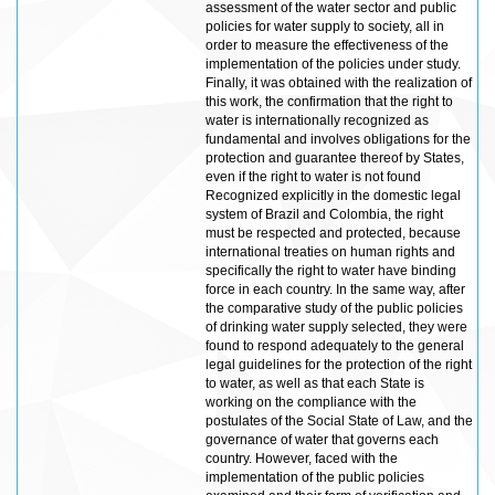
assessment of the water sector and public
policies for water supply to society, all in
order to measure the effectiveness of the
implementation of the policies under study.
Finally, it was obtained with the realization of
this work, the confirmation that the right to
water is internationally recognized as
fundamental and involves obligations for the
protection and guarantee thereof by States,
even if the right to water is not found
Recognized explicitly in the domestic legal
system of Brazil and Colombia, the right
must be respected and protected, because
international treaties on human rights and
specifically the right to water have binding
force in each country. In the same way, after
the comparative study of the public policies
of drinking water supply selected, they were
found to respond adequately to the general
legal guidelines for the protection of the right
to water, as well as that each State is
working on the compliance with the
postulates of the Social State of Law, and the
governance of water that governs each
country. However, faced with the
implementation of the public policies