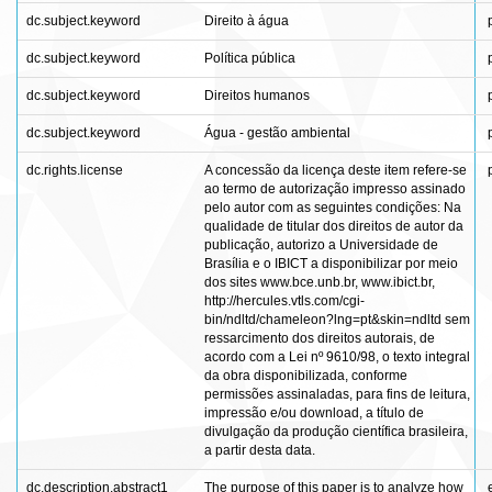
dc.subject.keyword
Direito à água
dc.subject.keyword
Política pública
dc.subject.keyword
Direitos humanos
dc.subject.keyword
Água - gestão ambiental
dc.rights.license
A concessão da licença deste item refere-se
ao termo de autorização impresso assinado
pelo autor com as seguintes condições: Na
qualidade de titular dos direitos de autor da
publicação, autorizo a Universidade de
Brasília e o IBICT a disponibilizar por meio
dos sites www.bce.unb.br, www.ibict.br,
http://hercules.vtls.com/cgi-
bin/ndltd/chameleon?lng=pt&skin=ndltd sem
ressarcimento dos direitos autorais, de
acordo com a Lei nº 9610/98, o texto integral
da obra disponibilizada, conforme
permissões assinaladas, para fins de leitura,
impressão e/ou download, a título de
divulgação da produção científica brasileira,
a partir desta data.
dc.description.abstract1
The purpose of this paper is to analyze how