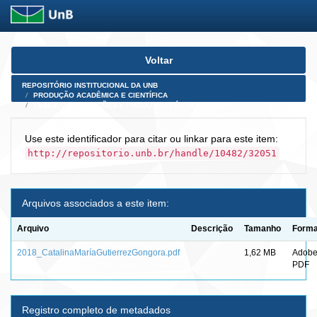
Skip
Voltar
navigation
REPOSITÓRIO INSTITUCIONAL DA UNB
PRODUÇÃO ACADÊMICA E CIENTÍFICA
TESES, DISSERTAÇÕES E PRODUTOS PÓS-DOUTORADO
Use este identificador para citar ou linkar para este item:
http://repositorio.unb.br/handle/10482/32051
Arquivos associados a este item:
Arquivo
Descrição
Tamanho
Forma
2018_CatalinaMaríaGutierrezGongora.pdf
1,62 MB
Adob
PDF
Registro completo de metadados