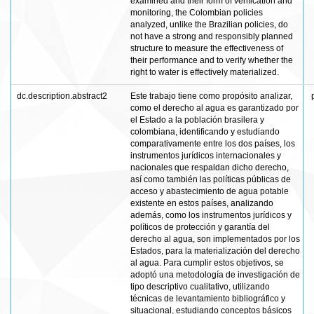
examined and their form of verification and
monitoring, the Colombian policies
analyzed, unlike the Brazilian policies, do
not have a strong and responsibly planned
structure to measure the effectiveness of
their performance and to verify whether the
right to water is effectively materialized.
dc.description.abstract2
Este trabajo tiene como propósito analizar,
como el derecho al agua es garantizado por
el Estado a la población brasilera y
colombiana, identificando y estudiando
comparativamente entre los dos países, los
instrumentos jurídicos internacionales y
nacionales que respaldan dicho derecho,
así como también las políticas públicas de
acceso y abastecimiento de agua potable
existente en estos países, analizando
además, como los instrumentos jurídicos y
políticos de protección y garantía del
derecho al agua, son implementados por los
Estados, para la materialización del derecho
al agua. Para cumplir estos objetivos, se
adoptó una metodología de investigación de
tipo descriptivo cualitativo, utilizando
técnicas de levantamiento bibliográfico y
situacional, estudiando conceptos básicos