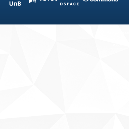
Fale conosco
Sobre