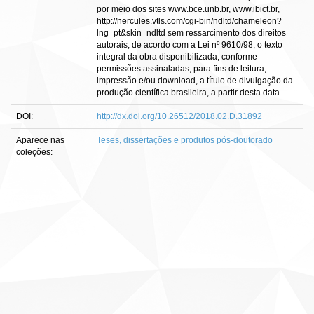
por meio dos sites www.bce.unb.br, www.ibict.br,
http://hercules.vtls.com/cgi-bin/ndltd/chameleon?
lng=pt&skin=ndltd sem ressarcimento dos direitos
autorais, de acordo com a Lei nº 9610/98, o texto
integral da obra disponibilizada, conforme
permissões assinaladas, para fins de leitura,
impressão e/ou download, a título de divulgação da
produção científica brasileira, a partir desta data.
DOI:
http://dx.doi.org/10.26512/2018.02.D.31892
Aparece nas
Teses, dissertações e produtos pós-doutorado
coleções: