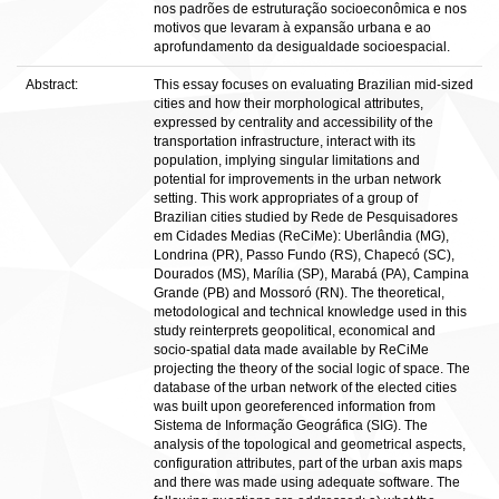
nos padrões de estruturação socioeconômica e nos
motivos que levaram à expansão urbana e ao
aprofundamento da desigualdade socioespacial.
Abstract:
This essay focuses on evaluating Brazilian mid-sized
cities and how their morphological attributes,
expressed by centrality and accessibility of the
transportation infrastructure, interact with its
population, implying singular limitations and
potential for improvements in the urban network
setting. This work appropriates of a group of
Brazilian cities studied by Rede de Pesquisadores
em Cidades Medias (ReCiMe): Uberlândia (MG),
Londrina (PR), Passo Fundo (RS), Chapecó (SC),
Dourados (MS), Marília (SP), Marabá (PA), Campina
Grande (PB) and Mossoró (RN). The theoretical,
metodological and technical knowledge used in this
study reinterprets geopolitical, economical and
socio-spatial data made available by ReCiMe
projecting the theory of the social logic of space. The
database of the urban network of the elected cities
was built upon georeferenced information from
Sistema de Informação Geográfica (SIG). The
analysis of the topological and geometrical aspects,
configuration attributes, part of the urban axis maps
and there was made using adequate software. The