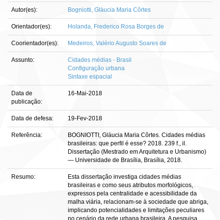
Autor(es):
Bogniotti, Gláucia Maria Côrtes
Orientador(es):
Holanda, Frederico Rosa Borges de
Coorientador(es):
Medeiros, Valério Augusto Soares de
Assunto:
Cidades médias - Brasil
Configuração urbana
Sintaxe espacial
Data de
16-Mai-2018
publicação:
Data de defesa:
19-Fev-2018
Referência:
BOGNIOTTI, Gláucia Maria Côrtes. Cidades médias
brasileiras: que perfil é esse? 2018. 239 f., il.
Dissertação (Mestrado em Arquitetura e Urbanismo)
— Universidade de Brasília, Brasília, 2018.
Resumo:
Esta dissertação investiga cidades médias
brasileiras e como seus atributos morfológicos,
expressos pela centralidade e acessibilidade da
malha viária, relacionam-se à sociedade que abriga,
implicando potencialidades e limitações peculiares
no cenário da rede urbana brasileira. A pesquisa