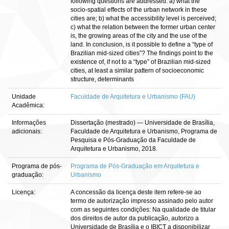
following questions are addressed: a) what the
socio-spatial effects of the urban network in these
cities are; b) what the accessibility level is perceived;
c) what the relation between the former urban center
is, the growing areas of the city and the use of the
land. In conclusion, is it possible to define a “type of
Brazilian mid-sized cities”? The findings point to the
existence of, if not to a “type” of Brazilian mid-sized
cities, at least a similar pattern of socioeconomic
structure, determinants
Unidade
Faculdade de Arquitetura e Urbanismo (FAU)
Acadêmica:
Informações
Dissertação (mestrado) — Universidade de Brasília,
adicionais:
Faculdade de Arquitetura e Urbanismo, Programa de
Pesquisa e Pós-Graduação da Faculdade de
Arquitetura e Urbanismo, 2018.
Programa de pós-
Programa de Pós-Graduação em Arquitetura e
graduação:
Urbanismo
Licença:
A concessão da licença deste item refere-se ao
termo de autorização impresso assinado pelo autor
com as seguintes condições: Na qualidade de titular
dos direitos de autor da publicação, autorizo a
Universidade de Brasília e o IBICT a disponibilizar