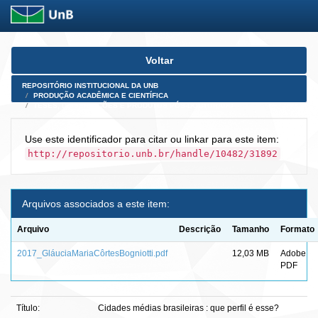
Skip
Voltar
navigation
REPOSITÓRIO INSTITUCIONAL DA UNB
PRODUÇÃO ACADÊMICA E CIENTÍFICA
TESES, DISSERTAÇÕES E PRODUTOS PÓS-DOUTORADO
Use este identificador para citar ou linkar para este item:
http://repositorio.unb.br/handle/10482/31892
Arquivos associados a este item:
Arquivo
Descrição
Tamanho
Formato
2017_GláuciaMariaCôrtesBogniotti.pdf
12,03 MB
Adobe
PDF
Título:
Cidades médias brasileiras : que perfil é esse?