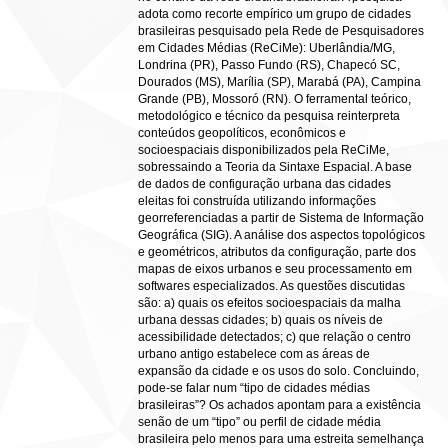
adota como recorte empírico um grupo de cidades
brasileiras pesquisado pela Rede de Pesquisadores
em Cidades Médias (ReCiMe): Uberlândia/MG,
Londrina (PR), Passo Fundo (RS), Chapecó SC,
Dourados (MS), Marília (SP), Marabá (PA), Campina
Grande (PB), Mossoró (RN). O ferramental teórico,
metodológico e técnico da pesquisa reinterpreta
conteúdos geopolíticos, econômicos e
socioespaciais disponibilizados pela ReCiMe,
sobressaindo a Teoria da Sintaxe Espacial. A base
de dados de configuração urbana das cidades
eleitas foi construída utilizando informações
georreferenciadas a partir de Sistema de Informação
Geográfica (SIG). A análise dos aspectos topológicos
e geométricos, atributos da configuração, parte dos
mapas de eixos urbanos e seu processamento em
softwares especializados. As questões discutidas
são: a) quais os efeitos socioespaciais da malha
urbana dessas cidades; b) quais os níveis de
acessibilidade detectados; c) que relação o centro
urbano antigo estabelece com as áreas de
expansão da cidade e os usos do solo. Concluindo,
pode-se falar num “tipo de cidades médias
brasileiras”? Os achados apontam para a existência
senão de um “tipo” ou perfil de cidade média
brasileira pelo menos para uma estreita semelhança