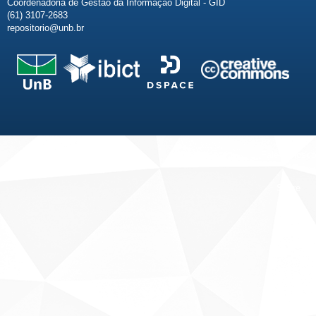
Coordenadoria de Gestão da Informação Digital - GID
(61) 3107-2683
repositorio@unb.br
Fale conosco
Sobre