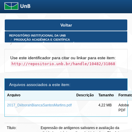
Skip
Voltar
navigation
REPOSITÓRIO INSTITUCIONAL DA UNB
PRODUÇÃO ACADÊMICA E CIENTÍFICA
TESES, DISSERTAÇÕES E PRODUTOS PÓS-DOUTORADO
Use este identificador para citar ou linkar para este item:
http://repositorio.unb.br/handle/10482/31868
Arquivos associados a este item:
Arquivo
Descrição
Tamanho
Format
2017_DéborahBiancaSantosMartins.pdf
4,22 MB
Adobe
PDF
Título:
Expressão de antígenos salivares e avaliação da