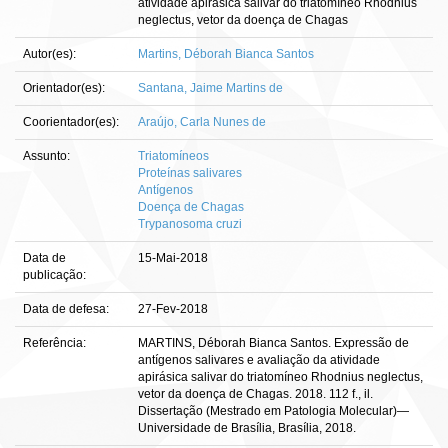
atividade apirásica salivar do triatomíneo Rhodnius
neglectus, vetor da doença de Chagas
Autor(es):
Martins, Déborah Bianca Santos
Orientador(es):
Santana, Jaime Martins de
Coorientador(es):
Araújo, Carla Nunes de
Assunto:
Triatomíneos
Proteínas salivares
Antígenos
Doença de Chagas
Trypanosoma cruzi
Data de
15-Mai-2018
publicação:
Data de defesa:
27-Fev-2018
Referência:
MARTINS, Déborah Bianca Santos. Expressão de
antígenos salivares e avaliação da atividade
apirásica salivar do triatomíneo Rhodnius neglectus,
vetor da doença de Chagas. 2018. 112 f., il.
Dissertação (Mestrado em Patologia Molecular)—
Universidade de Brasília, Brasília, 2018.