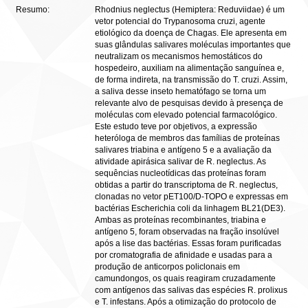
Resumo:
Rhodnius neglectus (Hemiptera: Reduviidae) é um
vetor potencial do Trypanosoma cruzi, agente
etiológico da doença de Chagas. Ele apresenta em
suas glândulas salivares moléculas importantes que
neutralizam os mecanismos hemostáticos do
hospedeiro, auxiliam na alimentação sanguínea e,
de forma indireta, na transmissão do T. cruzi. Assim,
a saliva desse inseto hematófago se torna um
relevante alvo de pesquisas devido à presença de
moléculas com elevado potencial farmacológico.
Este estudo teve por objetivos, a expressão
heteróloga de membros das famílias de proteínas
salivares triabina e antígeno 5 e a avaliação da
atividade apirásica salivar de R. neglectus. As
sequências nucleotídicas das proteínas foram
obtidas a partir do transcriptoma de R. neglectus,
clonadas no vetor pET100/D-TOPO e expressas em
bactérias Escherichia coli da linhagem BL21(DE3).
Ambas as proteínas recombinantes, triabina e
antígeno 5, foram observadas na fração insolúvel
após a lise das bactérias. Essas foram purificadas
por cromatografia de afinidade e usadas para a
produção de anticorpos policlonais em
camundongos, os quais reagiram cruzadamente
com antígenos das salivas das espécies R. prolixus
e T. infestans. Após a otimização do protocolo de