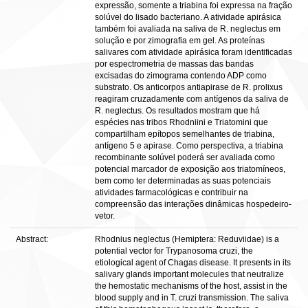
expressão, somente a triabina foi expressa na fração
solúvel do lisado bacteriano. A atividade apirásica
também foi avaliada na saliva de R. neglectus em
solução e por zimografia em gel. As proteínas
salivares com atividade apirásica foram identificadas
por espectrometria de massas das bandas
excisadas do zimograma contendo ADP como
substrato. Os anticorpos antiapirase de R. prolixus
reagiram cruzadamente com antígenos da saliva de
R. neglectus. Os resultados mostram que há
espécies nas tribos Rhodniini e Triatomini que
compartilham epítopos semelhantes de triabina,
antígeno 5 e apirase. Como perspectiva, a triabina
recombinante solúvel poderá ser avaliada como
potencial marcador de exposição aos triatomíneos,
bem como ter determinadas as suas potenciais
atividades farmacológicas e contribuir na
compreensão das interações dinâmicas hospedeiro-
vetor.
Abstract:
Rhodnius neglectus (Hemiptera: Reduviidae) is a
potential vector for Trypanosoma cruzi, the
etiological agent of Chagas disease. It presents in its
salivary glands important molecules that neutralize
the hemostatic mechanisms of the host, assist in the
blood supply and in T. cruzi transmission. The saliva