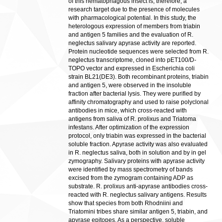
of this hematophagous insect is, therefore, a
research target due to the presence of molecules
with pharmacological potential. In this study, the
heterologous expression of members from triabin
and antigen 5 families and the evaluation of R.
neglectus salivary apyrase activity are reported.
Protein nucleotide sequences were selected from R.
neglectus transcriptome, cloned into pET100/D-
TOPO vector and expressed in Escherichia coli
strain BL21(DE3). Both recombinant proteins, triabin
and antigen 5, were observed in the insoluble
fraction after bacterial lysis. They were purified by
affinity chromatography and used to raise polyclonal
antibodies in mice, which cross-reacted with
antigens from saliva of R. prolixus and Triatoma
infestans. After optimization of the expression
protocol, only triabin was expressed in the bacterial
soluble fraction. Apyrase activity was also evaluated
in R. neglectus saliva, both in solution and by in gel
zymography. Salivary proteins with apyrase activity
were identified by mass spectrometry of bands
excised from the zymogram containing ADP as
substrate. R. prolixus anti-apyrase antibodies cross-
reacted with R. neglectus salivary antigens. Results
show that species from both Rhodniini and
Triatomini tribes share similar antigen 5, triabin, and
apyrase epitopes. As a perspective, soluble