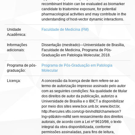
recombinant triabin can be evaluated as biomarker
candidate to triatomine exposure, for potential
pharmacological activities and may contribute in the
understanding of host-vector dynamic interactions.
Unidade
Faculdade de Medicina (FM)
Acadêmica:
Informações
Dissertação (mestrado)—Universidade de Brasília,
adicionais:
Faculdade de Medicina, Programa de Pós-
Graduação em Patologia Molecular, 2018.
Programa de pós-
Programa de Pós-Graduação em Patologia
graduação:
Molecular
Licença:
A concessão da licença deste item refere-se ao
termo de autorização impresso assinado pelo autor
com as seguintes condições: Na qualidade de titular
dos direitos de autor da publicação, autorizo a
Universidade de Brasília e o IBICT a disponibilizar
por meio dos sites www.bce.unb.br, www.ibict.br,
http://hercules.vtls.com/cgi-bin/ndltd/chameleon?
lng=pt&skin=ndltd sem ressarcimento dos direitos
autorais, de acordo com a Lei nº 9610/98, o texto
integral da obra disponibilizada, conforme
permissões assinaladas, para fins de leitura,