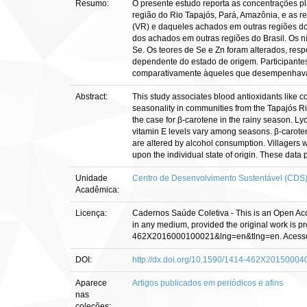
Resumo:
O presente estudo reporta as concentrações pl
região do Rio Tapajós, Pará, Amazônia, e as r
(VR) e daqueles achados em outras regiões do
dos achados em outras regiões do Brasil. Os ní
Se. Os teores de Se e Zn foram alterados, resp
dependente do estado de origem. Participante
comparativamente àqueles que desempenhavam 
Abstract:
This study associates blood antioxidants like 
seasonality in communities from the Tapajós R
the case for β-carotene in the rainy season. Ly
vitamin E levels vary among seasons. β-carote
are altered by alcohol consumption. Villagers 
upon the individual state of origin. These data 
Unidade
Centro de Desenvolvimento Sustentável (CDS
Acadêmica:
Licença:
Cadernos Saúde Coletiva - This is an Open Acces
in any medium, provided the original work is pro
462X2016000100021&lng=en&tlng=en. Acesso
DOI:
http://dx.doi.org/10.1590/1414-462X2015000
Aparece
Artigos publicados em periódicos e afins
nas
coleções: