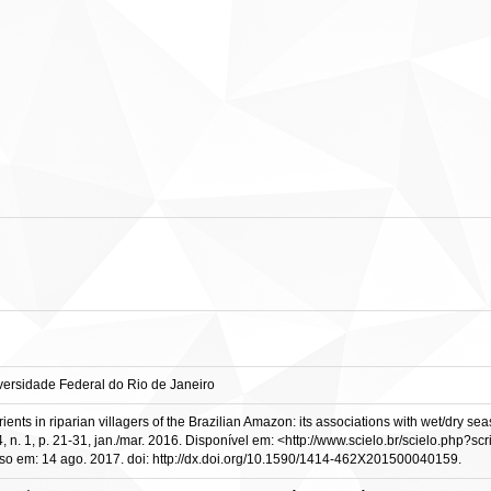
versidade Federal do Rio de Janeiro
rients in riparian villagers of the Brazilian Amazon: its associations with wet/dr
 n. 1, p. 21-31, jan./mar. 2016. Disponível em: <http://www.scielo.br/scielo.php?sc
em: 14 ago. 2017. doi: http://dx.doi.org/10.1590/1414-462X201500040159.