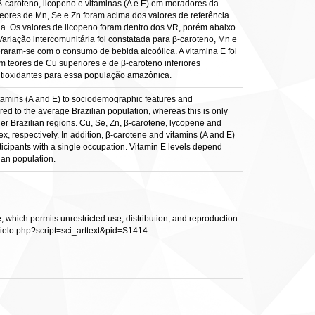
β-caroteno, licopeno e vitaminas (A e E) em moradores da
teores de Mn, Se e Zn foram acima dos valores de referência
ia. Os valores de licopeno foram dentro dos VR, porém abaixo
Variação intercomunitária foi constatada para β-caroteno, Mn e
teraram-se com o consumo de bebida alcoólica. A vitamina E foi
teores de Cu superiores e de β-caroteno inferiores
tioxidantes para essa população amazônica.
itamins (A and E) to sociodemographic features and
d to the average Brazilian population, whereas this is only
her Brazilian regions. Cu, Se, Zn, β-carotene, lycopene and
 respectively. In addition, β-carotene and vitamins (A and E)
icipants with a single occupation. Vitamin E levels depend
ian population.
 which permits unrestricted use, distribution, and reproduction
/scielo.php?script=sci_arttext&pid=S1414-