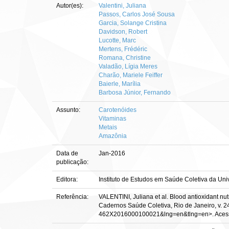
Autor(es):
Valentini, Juliana
Passos, Carlos José Sousa
Garcia, Solange Cristina
Davidson, Robert
Lucotte, Marc
Mertens, Frédéric
Romana, Christine
Valadão, Lígia Meres
Charão, Mariele Feiffer
Baierle, Marília
Barbosa Júnior, Fernando
Assunto:
Carotenóides
Vitaminas
Metais
Amazônia
Data de
Jan-2016
publicação:
Editora:
Instituto de Estudos em Saúde Coletiva da Uni
Referência:
VALENTINI, Juliana et al. Blood antioxidant nut
Cadernos Saúde Coletiva, Rio de Janeiro, v. 24,
462X2016000100021&lng=en&tlng=en>. Acesso 