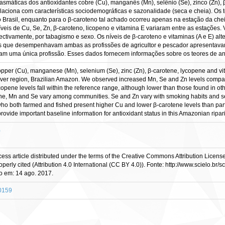
asmáticas dos antioxidantes cobre (Cu), manganês (Mn), selênio (Se), zinco (Zn), 
elaciona com características sociodemográficas e sazonalidade (seca e cheia). Os 
 Brasil, enquanto para o β-caroteno tal achado ocorreu apenas na estação da che
veis de Cu, Se, Zn, β-caroteno, licopeno e vitamina E variaram entre as estações. 
ectivamente, por tabagismo e sexo. Os níveis de β-caroteno e vitaminas (A e E) al
s que desempenhavam ambas as profissões de agricultor e pescador apresentavam 
uma única profissão. Esses dados fornecem informações sobre os teores de an
copper (Cu), manganese (Mn), selenium (Se), zinc (Zn), β-carotene, lycopene and v
iver region, Brazilian Amazon. We observed increased Mn, Se and Zn levels compare
copene levels fall within the reference range, although lower than those found in ot
ne, Mn and Se vary among communities. Se and Zn vary with smoking habits and sex,
who both farmed and fished present higher Cu and lower β-carotene levels than part
provide important baseline information for antioxidant status in this Amazonian ripar
)
s article distributed under the terms of the Creative Commons Attribution License,
perly cited (Attribution 4.0 International (CC BY 4.0)). Fonte: http://www.scielo.br
 em: 14 ago. 2017.
40159