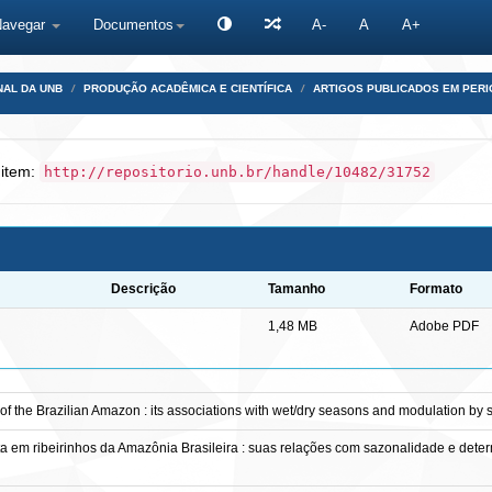
Navegar
Documentos
A-
A
A+
NAL DA UNB
PRODUÇÃO ACADÊMICA E CIENTÍFICA
ARTIGOS PUBLICADOS EM PERI
 item:
http://repositorio.unb.br/handle/10482/31752
Descrição
Tamanho
Formato
1,48 MB
Adobe PDF
rs of the Brazilian Amazon : its associations with wet/dry seasons and modulation 
ta em ribeirinhos da Amazônia Brasileira : suas relações com sazonalidade e det