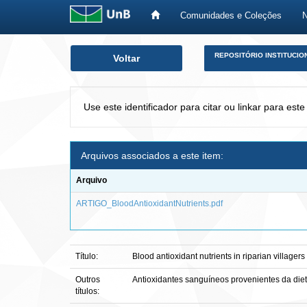
Comunidades e Coleções
Skip
REPOSITÓRIO INSTITUCIO
Voltar
navigation
Use este identificador para citar ou linkar para este
Arquivos associados a este item:
Arquivo
ARTIGO_BloodAntioxidantNutrients.pdf
Título:
Blood antioxidant nutrients in riparian village
Outros
Antioxidantes sanguíneos provenientes da die
títulos: