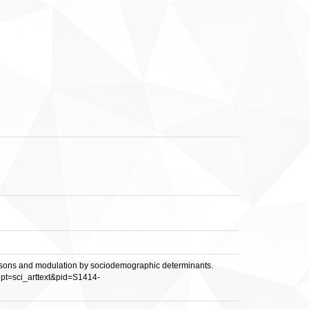
y seasons and modulation by sociodemographic determinants.
ript=sci_arttext&pid=S1414-