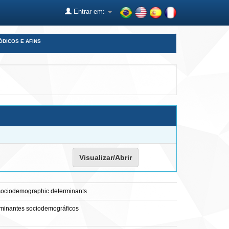
Entrar em:
ÓDICOS E AFINS
Visualizar/Abrir
by sociodemographic determinants
erminantes sociodemográficos