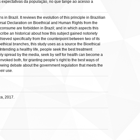
is expectativas da população, no que tange ao acesso a
n Brazil. It reviews the evolution of this principle in Brazilian
versal Declaration on Bioethical and Human Rights from the
d consume are forbidden in Brazil; and in which aspects this
cribe an historical about how this subject gained notoriety
hieved specifically from the counterpoint between two of its
ethical branches, this study uses as a source the Bioethical
 Intending a healthy life, people seek the best treatment
ely spread by the media, seek by self for health can become a
invoked both, for granting people’s right to the best ways of
 growing debate about the government regulation that meets the
eir use.
a, 2017.