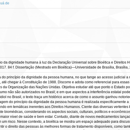
guá de
o da dignidade humana à luz da Declaração Universal sobre Bioética e Direitos H
17. 84 f. Dissertação (Mestrado em Bioética)—Universidade de Brasília, Brasília,
a do princípio da dignidade da pessoa humana, no que tange ao acesso judicial a
ras, até chegar à Constituição de 1988. Discorre e adota como referencial para es
s da Organização das Nações Unidas. Objetiva estudar até que ponto o Estado pode
mo não são autorizados no Brasil; e em que aspectos a interferência estatal po
iol no Brasil, o texto traça um histórico acerca de como o assunto ganhou notorie
agem do princípio da dignidade da pessoa humana é realizada especificamente a p
ndo em temáticas inerentes aos Direitos Humanos. Ciente das diversas vertentes b
te biomédicas, considerando os aspectos sociais, culturais, políticos e econômic
o maior nível de saúde e bem estar. Contudo, diante de novos medicamentos lança
um risco. Nesse contexto, a bioética se mostra um espaço adequado para discus
tir o direito das pessoas às melhores formas de tratamento disponíveis, como t