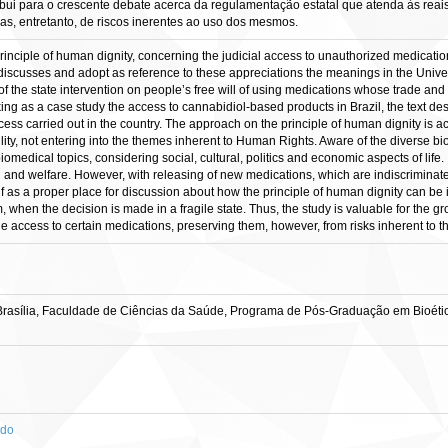
ibui para o crescente debate acerca da regulamentação estatal que atenda às rea
, entretanto, de riscos inerentes ao uso dos mesmos.
nciple of human dignity, concerning the judicial access to unauthorized medications i
 It discusses and adopt as reference to these appreciations the meanings in the Uni
s of the state intervention on people’s free will of using medications whose trade an
ing as a case study the access to cannabidiol-based products in Brazil, the text des
ss carried out in the country. The approach on the principle of human dignity is ac
y, not entering into the themes inherent to Human Rights. Aware of the diverse bio
omedical topics, considering social, cultural, politics and economic aspects of life.
lth and welfare. However, with releasing of new medications, which are indiscriminat
self as a proper place for discussion about how the principle of human dignity can be 
m, when the decision is made in a fragile state. Thus, the study is valuable for the
e access to certain medications, preserving them, however, from risks inherent to th
rasília, Faculdade de Ciências da Saúde, Programa de Pós-Graduação em Bioétic
ado