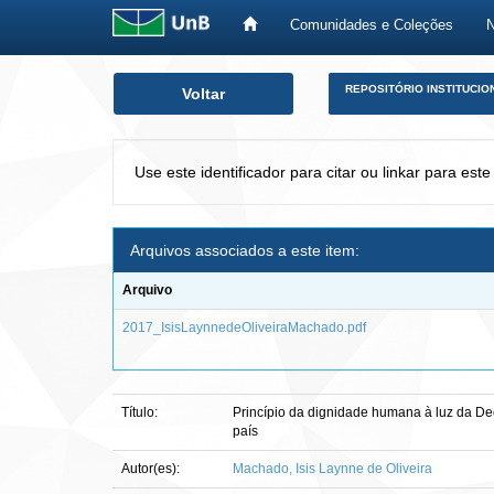
Comunidades e Coleções
Skip
REPOSITÓRIO INSTITUCIO
Voltar
navigation
Use este identificador para citar ou linkar para este
Arquivos associados a este item:
Arquivo
2017_IsisLaynnedeOliveiraMachado.pdf
Título:
Princípio da dignidade humana à luz da Dec
país
Autor(es):
Machado, Isis Laynne de Oliveira