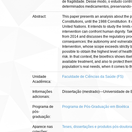
de fragilidade. Desse modo, o estudo contr
determinados medicamentos, preservando-as
Abstract:
This paper presents an analysis about the pri
Constitutions, until the 1988 Constitution.
United Nations. It intends to study the limit
intervention can confront human dignity. Tak
from 2014 and discusses the regulatory proce
consequences: the autonomy and vulnerabilit
Intervention, whose scope exceeds strictly bi
possible to obtain the highest level of hea
risk. In that context, the bioethics shows it
available treatment, and also to protect the
population’s real needs, when it comes to th
Unidade
Faculdade de Ciências da Saúde (FS)
Acadêmica:
Informações
Dissertação (mestrado)—Universidade de B
adicionais:
Programa de
Programa de Pós-Graduação em Bioética
pós-
graduação:
Aparece nas
Teses, dissertações e produtos pós-doutor
coleções: