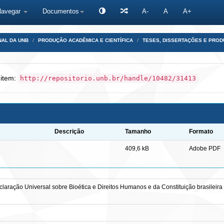
Navegar
Documentos
A-
A
A+
NAL DA UNB
PRODUÇÃO ACADÊMICA E CIENTÍFICA
TESES, DISSERTAÇÕES E PRO
 item:
http://repositorio.unb.br/handle/10482/31413
Descrição
Tamanho
Formato
409,6 kB
Adobe PDF
laração Universal sobre Bioética e Direitos Humanos e da Constituição brasileir