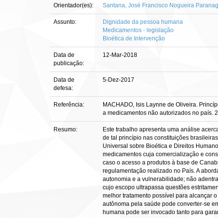
Orientador(es):
Santana, José Francisco Nogueira Parana
Assunto:
Dignidade da pessoa humana
Medicamentos - legislação
Bioética de Intervenção
Data de
12-Mar-2018
publicação:
Data de
5-Dez-2017
defesa:
Referência:
MACHADO, Isis Laynne de Oliveira. Princípi
a medicamentos não autorizados no país. 20
Resumo:
Este trabalho apresenta uma análise acerc
de tal princípio nas constituições brasilei
Universal sobre Bioética e Direitos Humano
medicamentos cuja comercialização e consu
caso o acesso a produtos à base de Canabid
regulamentação realizado no País. A abord
autonomia e a vulnerabilidade; não adentra
cujo escopo ultrapassa questões estritamen
melhor tratamento possível para alcançar 
autônoma pela saúde pode converter-se em 
humana pode ser invocado tanto para garan