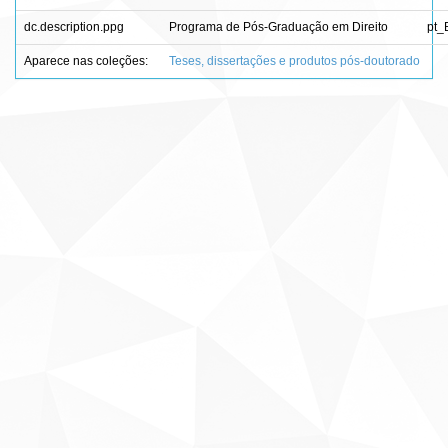
dc.description.ppg
Programa de Pós-Graduação em Direito
pt_
Aparece nas coleções:
Teses, dissertações e produtos pós-doutorado