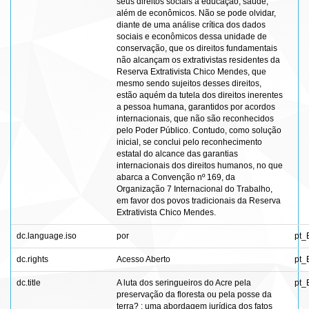
seus direitos sociais à educação, saúde,
além de econômicos. Não se pode olvidar,
diante de uma análise crítica dos dados
sociais e econômicos dessa unidade de
conservação, que os direitos fundamentais
não alcançam os extrativistas residentes da
Reserva Extrativista Chico Mendes, que
mesmo sendo sujeitos desses direitos,
estão aquém da tutela dos direitos inerentes
a pessoa humana, garantidos por acordos
internacionais, que não são reconhecidos
pelo Poder Público. Contudo, como solução
inicial, se conclui pelo reconhecimento
estatal do alcance das garantias
internacionais dos direitos humanos, no que
abarca a Convenção nº 169, da
Organização 7 Internacional do Trabalho,
em favor dos povos tradicionais da Reserva
Extrativista Chico Mendes.
dc.language.iso
por
pt_
dc.rights
Acesso Aberto
pt_
dc.title
A luta dos seringueiros do Acre pela
pt_
preservação da floresta ou pela posse da
terra? : uma abordagem jurídica dos fatos