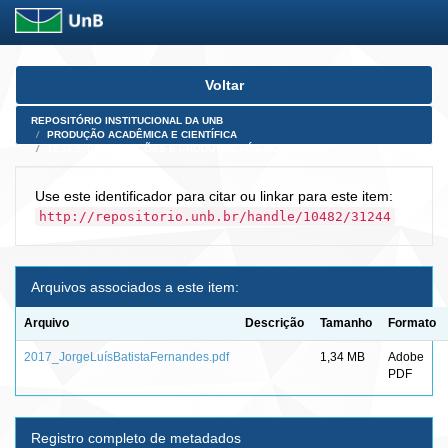
Skip
Voltar
navigation
REPOSITÓRIO INSTITUCIONAL DA UNB
PRODUÇÃO ACADÊMICA E CIENTÍFICA
TESES, DISSERTAÇÕES E PRODUTOS PÓS-DOUTORADO
Use este identificador para citar ou linkar para este item:
http://repositorio.unb.br/handle/10482/31244
Arquivos associados a este item:
Arquivo
Descrição
Tamanho
Formato
2017_JorgeLuísBatistaFernandes.pdf
1,34 MB
Adobe
PDF
Registro completo de metadados