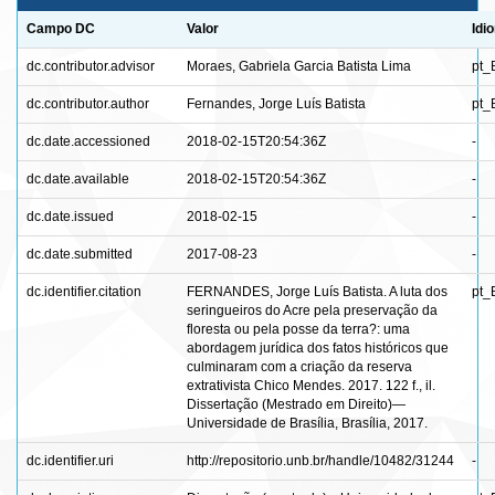
Campo DC
Valor
Idi
dc.contributor.advisor
Moraes, Gabriela Garcia Batista Lima
pt_
dc.contributor.author
Fernandes, Jorge Luís Batista
pt_
dc.date.accessioned
2018-02-15T20:54:36Z
-
dc.date.available
2018-02-15T20:54:36Z
-
dc.date.issued
2018-02-15
-
dc.date.submitted
2017-08-23
-
dc.identifier.citation
FERNANDES, Jorge Luís Batista. A luta dos
pt_
seringueiros do Acre pela preservação da
floresta ou pela posse da terra?: uma
abordagem jurídica dos fatos históricos que
culminaram com a criação da reserva
extrativista Chico Mendes. 2017. 122 f., il.
Dissertação (Mestrado em Direito)—
Universidade de Brasília, Brasília, 2017.
dc.identifier.uri
http://repositorio.unb.br/handle/10482/31244
-