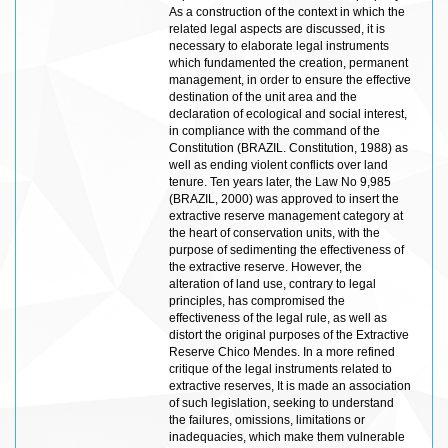
As a construction of the context in which the
related legal aspects are discussed, it is
necessary to elaborate legal instruments
which fundamented the creation, permanent
management, in order to ensure the effective
destination of the unit area and the
declaration of ecological and social interest,
in compliance with the command of the
Constitution (BRAZIL. Constitution, 1988) as
well as ending violent conflicts over land
tenure. Ten years later, the Law No 9,985
(BRAZIL, 2000) was approved to insert the
extractive reserve management category at
the heart of conservation units, with the
purpose of sedimenting the effectiveness of
the extractive reserve. However, the
alteration of land use, contrary to legal
principles, has compromised the
effectiveness of the legal rule, as well as
distort the original purposes of the Extractive
Reserve Chico Mendes. In a more refined
critique of the legal instruments related to
extractive reserves, It is made an association
of such legislation, seeking to understand
the failures, omissions, limitations or
inadequacies, which make them vulnerable