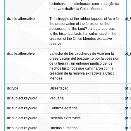
históricos que culminaram com a criação da
reserva extrativista Chico Mendes
dc.title.alternative
The struggle of the rubber tappers of Acre for
pt_
the preservation of the forest or for the
possession of the land? : a legal approach
to the historical facts that culminated in the
creation of the Chico Mendes extractive
reserve
dc.title.alternative
La lucha de los caucheros de Acre por la
pt_
preservación del bosque ¿o por la posesión
de la tierra? : un enfoque jurídico de los
hechos históricos que culminaron con la
creación de la reserva extractivista Chico
Mendes
dc.type
Dissertação
pt_
dc.subject.keyword
Pecuária
pt_
dc.subject.keyword
Conflitos agrários
pt_
dc.subject.keyword
Reserva extrativista
pt_
dc.subject.keyword
Direitos humanos
pt_