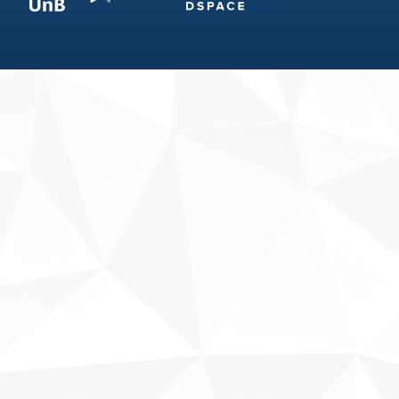
Fale conosco
Sobre