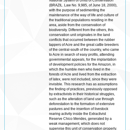
National System of Units of Conservation
(BRAZIL. Law No. 9,985, of June 18, 2000),
with the purpose of sedimenting the
maintenance of the way of life and culture of
the traditional populations residing in the
area, aside from the conservation of
biodiversity. Different from the others, this
conservation unit originates in the land
conflicts that occurred between the rubber
tappers of Acre and the great cattle breeders
of the central-south of the country, who came
to Acre in search of easy profits, attending
governmental appeals, for the implantation
of development policies for the Amazon, in
which the humble men who lived in the
forests of Acre and lived from the extraction
of latex, were not included, since they were
invisible. This research has as assumptions
the finding of practices, previously opposed
by extractivists in their historical struggles,
such as the alteration of land use through
deforestation to the formation of extensive
pastures and the insertion of livestock
rearing activity inside the Extractivist
Reserve Chico Mendes, generated by a
weak management, which does not
supervise this unit of conservation properly.