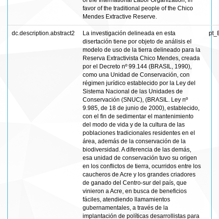
of the International Labor Organization, in
favor of the traditional people of the Chico
Mendes Extractive Reserve.
dc.description.abstract2
La investigación delineada en esta
pt_
disertación tiene por objeto de análisis el
modelo de uso de la tierra delineado para la
Reserva Extractivista Chico Mendes, creada
por el Decreto nº 99.144 (BRASIL, 1990),
como una Unidad de Conservación, con
régimen jurídico establecido por la Ley del
Sistema Nacional de las Unidades de
Conservación (SNUC), (BRASIL. Ley nº
9.985, de 18 de junio de 2000), establecido,
con el fin de sedimentar el mantenimiento
del modo de vida y de la cultura de las
poblaciones tradicionales residentes en el
área, además de la conservación de la
biodiversidad. A diferencia de las demás,
esa unidad de conservación tuvo su origen
en los conflictos de tierra, ocurridos entre los
caucheros de Acre y los grandes criadores
de ganado del Centro-sur del país, que
vinieron a Acre, en busca de beneficios
fáciles, atendiendo llamamientos
gubernamentales, a través de la
implantación de políticas desarrollistas para