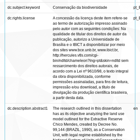
dc.subject.keyword
Conservação da biodiversidade
pt_
dc.rights.license
A concessão da licença deste item refere-se
pt_
ao termo de autorização impresso assinado
pelo autor com as seguintes condições: Na
qualidade de titular dos direitos de autor da
publicação, autorizo a Universidade de
Brasília e o IBICT a disponibilizar por meio
dos sites www.bce.unb.br, www.ibict.br,
http://hercules.vtls.com/cgi-
bin/ndltd/chameleon?lng=pt&skin=ndltd sem
ressarcimento dos direitos autorais, de
acordo com a Lei nº 9610/98, o texto integral
da obra disponibilizada, conforme
permissões assinaladas, para fins de leitura,
impressão e/ou download, a título de
divulgação da produção científica brasileira,
a partir desta data.
dc.description.abstract1
The research outlined in this dissertation
en
has as its objective analyzing the land use
model outlined for the Extractive Reserve
Chico Mendes, created by Decree No.
99,144 (BRAZIL, 1990), as a Conservation
Unit, with legal regime established by the