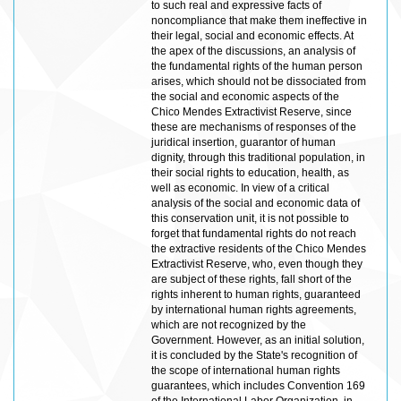
to such real and expressive facts of
noncompliance that make them ineffective in
their legal, social and economic effects. At
the apex of the discussions, an analysis of
the fundamental rights of the human person
arises, which should not be dissociated from
the social and economic aspects of the
Chico Mendes Extractivist Reserve, since
these are mechanisms of responses of the
juridical insertion, guarantor of human
dignity, through this traditional population, in
their social rights to education, health, as
well as economic. In view of a critical
analysis of the social and economic data of
this conservation unit, it is not possible to
forget that fundamental rights do not reach
the extractive residents of the Chico Mendes
Extractivist Reserve, who, even though they
are subject of these rights, fall short of the
rights inherent to human rights, guaranteed
by international human rights agreements,
which are not recognized by the
Government. However, as an initial solution,
it is concluded by the State's recognition of
the scope of international human rights
guarantees, which includes Convention 169