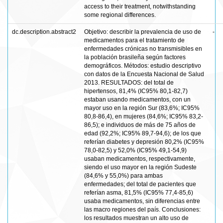
access to their treatment, notwithstanding
some regional differences.
dc.description.abstract2
Objetivo: describir la prevalencia de uso de
-
medicamentos para el tratamiento de
enfermedades crónicas no transmisibles en
la población brasileña según factores
demográficos. Métodos: estudio descriptivo
con datos de la Encuesta Nacional de Salud
2013. RESULTADOS: del total de
hipertensos, 81,4% (IC95% 80,1-82,7)
estaban usando medicamentos, con un
mayor uso en la región Sur (83,6%; IC95%
80,8-86,4), en mujeres (84,6%; IC95% 83,2-
86,5); e individuos de más de 75 años de
edad (92,2%; IC95% 89,7-94,6); de los que
referían diabetes y depresión 80,2% (IC95%
78,0-82,5) y 52,0% (IC95% 49,1-54,9)
usaban medicamentos, respectivamente,
siendo el uso mayor en la región Sudeste
(84,6% y 55,0%) para ambas
enfermedades; del total de pacientes que
referían asma, 81,5% (IC95% 77,4-85,6)
usaba medicamentos, sin diferencias entre
las macro regiones del país. Conclusiones:
los resultados muestran un alto uso de