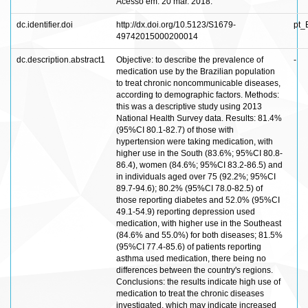
Acesso em: 20 mar. 2018.
dc.identifier.doi
http://dx.doi.org/10.5123/S1679-
pt_
49742015000200014
dc.description.abstract1
Objective: to describe the prevalence of
-
medication use by the Brazilian population
to treat chronic noncommunicable diseases,
according to demographic factors. Methods:
this was a descriptive study using 2013
National Health Survey data. Results: 81.4%
(95%CI 80.1-82.7) of those with
hypertension were taking medication, with
higher use in the South (83.6%; 95%CI 80.8-
86.4), women (84.6%; 95%CI 83.2-86.5) and
in individuals aged over 75 (92.2%; 95%CI
89.7-94.6); 80.2% (95%CI 78.0-82.5) of
those reporting diabetes and 52.0% (95%CI
49.1-54.9) reporting depression used
medication, with higher use in the Southeast
(84.6% and 55.0%) for both diseases; 81.5%
(95%CI 77.4-85.6) of patients reporting
asthma used medication, there being no
differences between the country's regions.
Conclusions: the results indicate high use of
medication to treat the chronic diseases
investigated, which may indicate increased