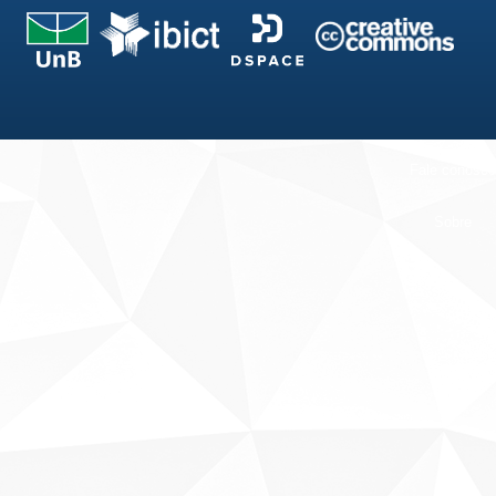
Fale conosco
Sobre