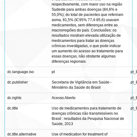
respectivamente, com maior uso na região
Sudeste para ambas doenças (84,6% e
55,0%); do total de pacientes que referiram
asma, 81,5% (IC95% 77,4-85,6) usavam
medicamentos, sem diferenças entre as
macrorregiões do país. Conclusões: os
resultados mostram elevada utilização de
medicamentos para tratar as doenças
crônicas investigadas, o que pode indicar
um aumento do acesso ao tratamento para
essas doenças, não obstante algumas
diferenças regionais.
dc.language.iso
pt
pt_
dc.publisher
Secretaria de Vigilância em Saúde -
pt_
Ministério da Saúde do Brasil
dc.rights
Acesso Aberto
pt_
dc.title
Uso de medicamentos para tratamento de
pt_
doenças crônicas não transmissíveis no
Brasil : resultados da Pesquisa Nacional de
Saúde, 2013
dc.title.alternative
Use of medication for treatment of
-