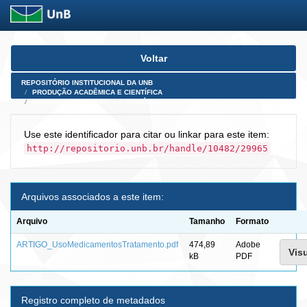
Skip
Voltar
navigation
REPOSITÓRIO INSTITUCIONAL DA UNB
PRODUÇÃO ACADÊMICA E CIENTÍFICA
ARTIGOS PUBLICADOS EM PERIÓDICOS E AFINS
Use este identificador para citar ou linkar para este item:
http://repositorio.unb.br/handle/10482/29965
Arquivos associados a este item:
Arquivo
Tamanho
Formato
ARTIGO_UsoMedicamentosTratamento.pdf
474,89
Adobe
Visu
kB
PDF
Registro completo de metadados