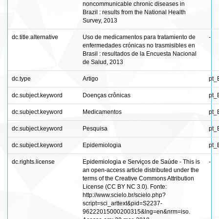
noncommunicable chronic diseases in
Brazil : results from the National Health
Survey, 2013
dc.title.alternative
Uso de medicamentos para tratamiento de
-
enfermedades crónicas no trasmisibles en
Brasil : resultados de la Encuesta Nacional
de Salud, 2013
dc.type
Artigo
pt_
dc.subject.keyword
Doenças crônicas
pt_
dc.subject.keyword
Medicamentos
pt_
dc.subject.keyword
Pesquisa
pt_
dc.subject.keyword
Epidemiologia
pt_
dc.rights.license
Epidemiologia e Serviços de Saúde - This is
-
an open-access article distributed under the
terms of the Creative Commons Attribution
License (CC BY NC 3.0). Fonte:
http://www.scielo.br/scielo.php?
script=sci_arttext&pid=S2237-
96222015000200315&lng=en&nrm=iso.