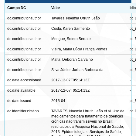
Campo DC
Valor
Idi
dc.contributor.author
Tavares, Noemia Urruth Leão
pt_
dc.contributor.author
Costa, Karen Sarmento
pt_
dc.contributor.author
Mengue, Sotero Serrate
pt_
dc.contributor.author
Vieira, Maria Lúcia França Pontes
pt_
dc.contributor.author
Malta, Deborah Carvalho
pt_
dc.contributor.author
Silva Júnior, Jarbas Barbosa da
pt_
dc.date.accessioned
2017-12-07T05:14:13Z
-
dc.date.available
2017-12-07T05:14:13Z
-
dc.date.issued
2015-04
pt_
dc.identifier.citation
TAVARES, Noemia Urruth Leão et al. Uso de
pt_
medicamentos para tratamento de doenças
crônicas não transmissíveis no Brasil:
resultados da Pesquisa Nacional de Saúde,
2013. Epidemiologia e Serviços de Saúde,