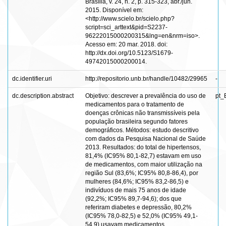
Brasília, v. 24, n. 2, p. 315-323, abr./jun.
2015. Disponível em:
<http://www.scielo.br/scielo.php?
script=sci_arttext&pid=S2237-
96222015000200315&lng=en&nrm=iso>.
Acesso em: 20 mar. 2018. doi:
http://dx.doi.org/10.5123/S1679-
49742015000200014.
dc.identifier.uri
http://repositorio.unb.br/handle/10482/29965
-
dc.description.abstract
Objetivo: descrever a prevalência do uso de
pt_
medicamentos para o tratamento de
doenças crônicas não transmissíveis pela
população brasileira segundo fatores
demográficos. Métodos: estudo descritivo
com dados da Pesquisa Nacional de Saúde
2013. Resultados: do total de hipertensos,
81,4% (IC95% 80,1-82,7) estavam em uso
de medicamentos, com maior utilização na
região Sul (83,6%; IC95% 80,8-86,4), por
mulheres (84,6%; IC95% 83,2-86,5) e
indivíduos de mais 75 anos de idade
(92,2%; IC95% 89,7-94,6); dos que
referiram diabetes e depressão, 80,2%
(IC95% 78,0-82,5) e 52,0% (IC95% 49,1-
54,9) usavam medicamentos,