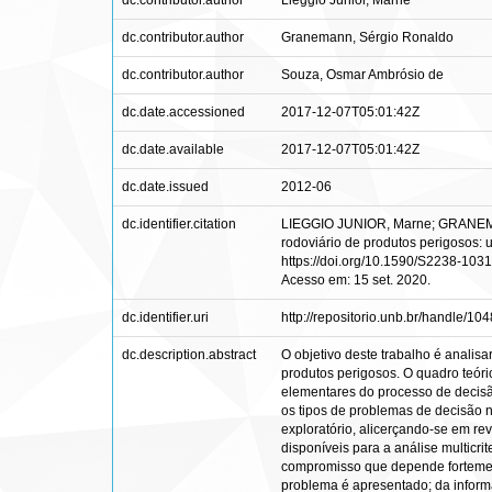
dc.contributor.author
Lieggio Júnior, Marne
dc.contributor.author
Granemann, Sérgio Ronaldo
dc.contributor.author
Souza, Osmar Ambrósio de
dc.date.accessioned
2017-12-07T05:01:42Z
dc.date.available
2017-12-07T05:01:42Z
dc.date.issued
2012-06
dc.identifier.citation
LIEGGIO JUNIOR, Marne; GRANEMANN
rodoviário de produtos perigosos: um
https://doi.org/10.1590/S2238-103
Acesso em: 15 set. 2020.
dc.identifier.uri
http://repositorio.unb.br/handle/1
dc.description.abstract
O objetivo deste trabalho é analis
produtos perigosos. O quadro teóric
elementares do processo de decisão
os tipos de problemas de decisão ne
exploratório, alicerçando-se em re
disponíveis para a análise multicr
compromisso que depende fortement
problema é apresentado; da infor