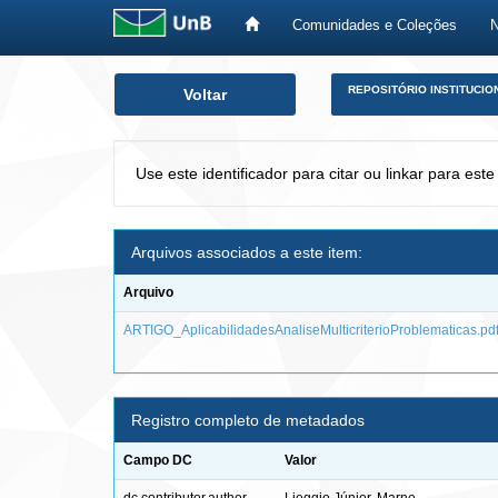
Comunidades e Coleções
Skip
REPOSITÓRIO INSTITUCIO
Voltar
navigation
Use este identificador para citar ou linkar para este
Arquivos associados a este item:
Arquivo
ARTIGO_AplicabilidadesAnaliseMulticriterioProblematicas.pd
Registro completo de metadados
Campo DC
Valor