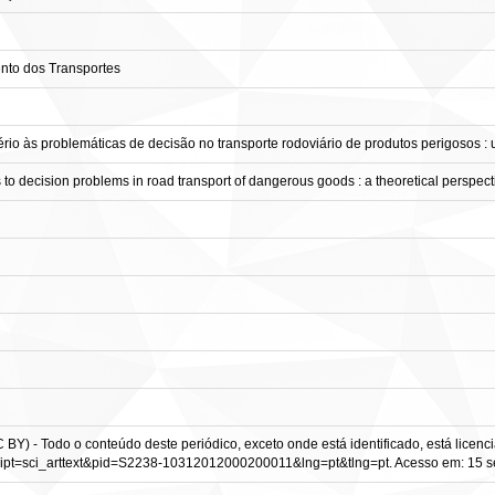
nto dos Transportes
tério às problemáticas de decisão no transporte rodoviário de produtos perigosos :
sis to decision problems in road transport of dangerous goods : a theoretical perspect
(CC BY) - Todo o conteúdo deste periódico, exceto onde está identificado, está lic
script=sci_arttext&pid=S2238-10312012000200011&lng=pt&tlng=pt. Acesso em: 15 se