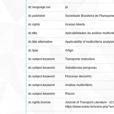
dc.language.iso
pt
dc.publisher
Sociedade Brasileira de Planejame
dc.rights
Acesso Aberto
dc.title
Aplicabilidades da análise multicri
dc.title.alternative
Applicability of multicriteria analy
dc.type
Artigo
dc.subject.keyword
Transporte rodoviário
dc.subject.keyword
Substâncias perigosas
dc.subject.keyword
Processo decisório
dc.subject.keyword
Análise multicritério
dc.subject.keyword
Riscos
dc.rights.license
Journal of Transport Literature - 
https://www.scielo.br/scielo.php?