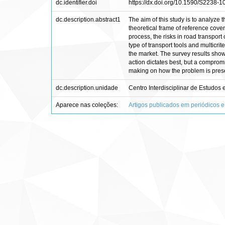
dc.identifier.doi
https://dx.doi.org/10.1590/S2238
dc.description.abstract1
The aim of this study is to analyze 
theoretical frame of reference cover
process, the risks in road transpor
type of transport tools and multicr
the market. The survey results showe
action dictates best, but a comprom
making on how the problem is prese
dc.description.unidade
Centro Interdisciplinar de Estudo
Aparece nas coleções:
Artigos publicados em periódicos e