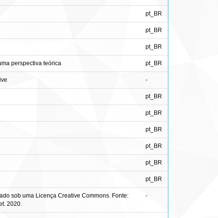
pt_BR
pt_BR
pt_BR
 uma perspectiva teórica
pt_BR
ive
-
pt_BR
pt_BR
pt_BR
pt_BR
pt_BR
pt_BR
enciado sob uma Licença Creative Commons. Fonte:
-
t. 2020.