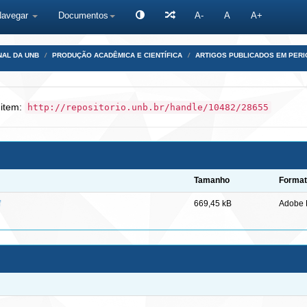
Navegar
Documentos
A-
A
A+
NAL DA UNB
PRODUÇÃO ACADÊMICA E CIENTÍFICA
ARTIGOS PUBLICADOS EM PERI
 item:
http://repositorio.unb.br/handle/10482/28655
Tamanho
Forma
f
669,45 kB
Adobe