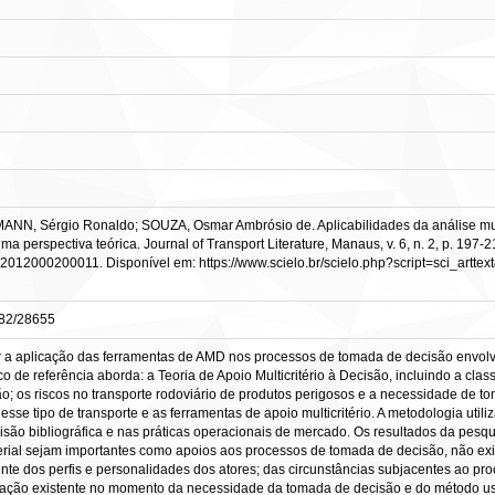
, Sérgio Ronaldo; SOUZA, Osmar Ambrósio de. Aplicabilidades da análise multic
a perspectiva teórica. Journal of Transport Literature, Manaus, v. 6, n. 2, p. 197-21
12012000200011. Disponível em: https://www.scielo.br/scielo.php?script=sci_ar
0482/28655
ar a aplicação das ferramentas de AMD nos processos de tomada de decisão envolv
o de referência aborda: a Teoria de Apoio Multicritério à Decisão, incluindo a class
; os riscos no transporte rodoviário de produtos perigosos e a necessidade de tom
sse tipo de transporte e as ferramentas de apoio multicritério. A metodologia util
visão bibliográfica e nas práticas operacionais de mercado. Os resultados da pes
iterial sejam importantes como apoios aos processos de tomada de decisão, não e
e dos perfis e personalidades dos atores; das circunstâncias subjacentes ao pr
mação existente no momento da necessidade da tomada de decisão e do método us