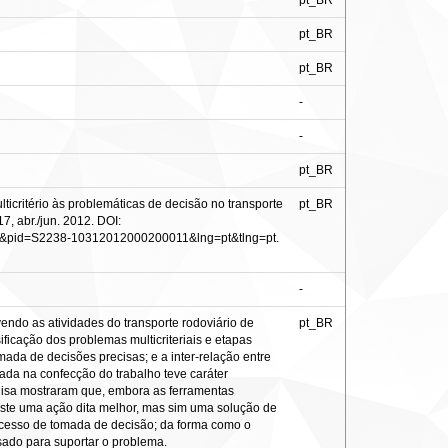
pt_BR
pt_BR
pt_BR
-
-
pt_BR
ritério às problemáticas de decisão no transporte
pt_BR
7, abr./jun. 2012. DOI:
ttext&pid=S2238-10312012000200011&lng=pt&tlng=pt.
-
endo as atividades do transporte rodoviário de
pt_BR
ificação dos problemas multicriteriais e etapas
ada de decisões precisas; e a inter-relação entre
izada na confecção do trabalho teve caráter
quisa mostraram que, embora as ferramentas
xiste uma ação dita melhor, mas sim uma solução de
ocesso de tomada de decisão; da forma como o
ado para suportar o problema.