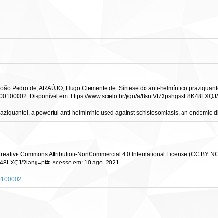
o Pedro de; ARAÚJO, Hugo Clemente de. Síntese do anti-helmíntico praziquantel, a 
00100002. Disponível em: https://www.scielo.br/j/qn/a/8sntVt73pshgssF8K48LXQJ/
raziquantel, a powerful anti-helminthic used against schistosomiasis, an endemic d
 Creative Commons Attribution-NonCommercial 4.0 International License (CC BY NC
8K48LXQJ/?lang=pt#. Acesso em: 10 ago. 2021.
00100002