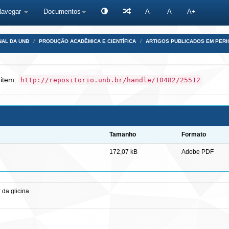
Navegar
Documentos
A-
A
A+
NAL DA UNB
PRODUÇÃO ACADÊMICA E CIENTÍFICA
ARTIGOS PUBLICADOS EM PERI
 item:
http://repositorio.unb.br/handle/10482/25512
Tamanho
Formato
172,07 kB
Adobe PDF
 da glicina