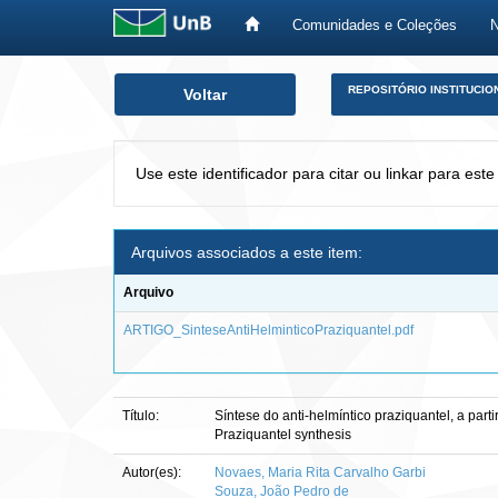
Comunidades e Coleções
Skip
REPOSITÓRIO INSTITUCIO
Voltar
navigation
Use este identificador para citar ou linkar para este
Arquivos associados a este item:
Arquivo
ARTIGO_SinteseAntiHelminticoPraziquantel.pdf
Título:
Síntese do anti-helmíntico praziquantel, a partir
Praziquantel synthesis
Autor(es):
Novaes, Maria Rita Carvalho Garbi
Souza, João Pedro de