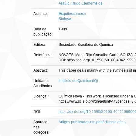
Araújo, Hugo Clemente de
Assunto:
Esquitossomose
Síntese
Data de
1999
publicação:
Editora:
Sociedade Brasileira de Química
Referência:
NOVAES, Maria Rita Carvalho Garbi; SOUZA, Joã
DOI: https://doi.org/10.1590/S0100-404219990
Abstract:
This paper deals mainly with the synthesis of p
Unidade
Instituto de Química (IQ)
Acadêmica:
Licença:
Química Nova - This work is licensed under a
https://www.scielo.br/j/qn/a/8sntVt73pshgssF
DOI:
https://dx.doi.org/10.1590/S0100-404219990
Aparece
Artigos publicados em periódicos e afins
nas
coleções: