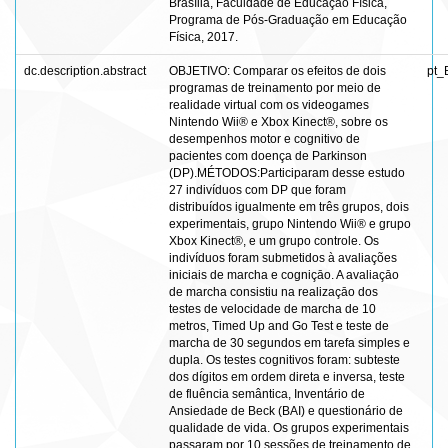
Brasília, Faculdade de Educação Física,
Programa de Pós-Graduação em Educação
Física, 2017.
dc.description.abstract
OBJETIVO: Comparar os efeitos de dois
pt_
programas de treinamento por meio de
realidade virtual com os videogames
Nintendo Wii® e Xbox Kinect®, sobre os
desempenhos motor e cognitivo de
pacientes com doença de Parkinson
(DP).MÉTODOS:Participaram desse estudo
27 indivíduos com DP que foram
distribuídos igualmente em três grupos, dois
experimentais, grupo Nintendo Wii® e grupo
Xbox Kinect®, e um grupo controle. Os
indivíduos foram submetidos à avaliações
iniciais de marcha e cogniçāo. A avaliaçāo
de marcha consistiu na realizaçāo dos
testes de velocidade de marcha de 10
metros, Timed Up and Go Test e teste de
marcha de 30 segundos em tarefa simples e
dupla. Os testes cognitivos foram: subteste
dos dígitos em ordem direta e inversa, teste
de fluência semântica, Inventário de
Ansiedade de Beck (BAI) e questionário de
qualidade de vida. Os grupos experimentais
passaram por 10 sessões de treinamento de