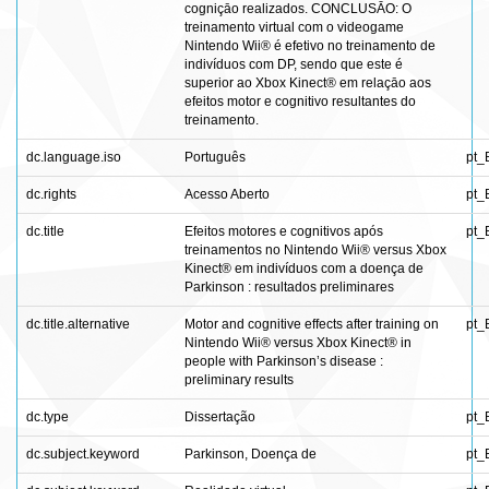
cogniçāo realizados. CONCLUSĀO: O
treinamento virtual com o videogame
Nintendo Wii® é efetivo no treinamento de
indivíduos com DP, sendo que este é
superior ao Xbox Kinect® em relaçāo aos
efeitos motor e cognitivo resultantes do
treinamento.
dc.language.iso
Português
pt_
dc.rights
Acesso Aberto
pt_
dc.title
Efeitos motores e cognitivos após
pt_
treinamentos no Nintendo Wii® versus Xbox
Kinect® em indivíduos com a doença de
Parkinson : resultados preliminares
dc.title.alternative
Motor and cognitive effects after training on
pt_
Nintendo Wii® versus Xbox Kinect® in
people with Parkinson’s disease :
preliminary results
dc.type
Dissertação
pt_
dc.subject.keyword
Parkinson, Doença de
pt_