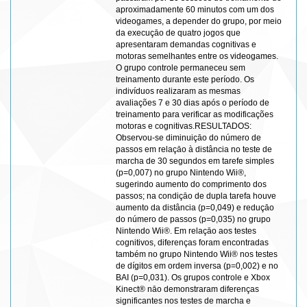
aproximadamente 60 minutos com um dos
videogames, a depender do grupo, por meio
da execuçāo de quatro jogos que
apresentaram demandas cognitivas e
motoras semelhantes entre os videogames.
O grupo controle permaneceu sem
treinamento durante este período. Os
indivíduos realizaram as mesmas
avaliações 7 e 30 dias após o período de
treinamento para verificar as modificações
motoras e cognitivas.RESULTADOS:
Observou-se diminuiçāo do número de
passos em relaçāo à distância no teste de
marcha de 30 segundos em tarefe simples
(p=0,007) no grupo Nintendo Wii®,
sugerindo aumento do comprimento dos
passos; na condiçāo de dupla tarefa houve
aumento da distância (p=0,049) e reduçāo
do número de passos (p=0,035) no grupo
Nintendo Wii®. Em relaçāo aos testes
cognitivos, diferenças foram encontradas
também no grupo Nintendo Wii® nos testes
de dígitos em ordem inversa (p=0,002) e no
BAI (p=0,031). Os grupos controle e Xbox
Kinect® nāo demonstraram diferenças
significantes nos testes de marcha e