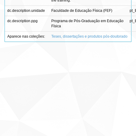
the training.
dc.description.unidade
Faculdade de Educação Física (FEF)
pt_
dc.description.ppg
Programa de Pós-Graduação em Educação
pt_
Física
Aparece nas coleções:
Teses, dissertações e produtos pós-doutorado