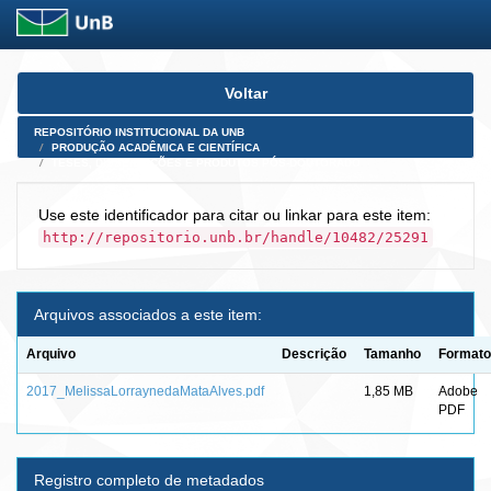
Skip
Voltar
navigation
REPOSITÓRIO INSTITUCIONAL DA UNB
PRODUÇÃO ACADÊMICA E CIENTÍFICA
TESES, DISSERTAÇÕES E PRODUTOS PÓS-DOUTORADO
Use este identificador para citar ou linkar para este item:
http://repositorio.unb.br/handle/10482/25291
Arquivos associados a este item:
Arquivo
Descrição
Tamanho
Formato
2017_MelissaLorraynedaMataAlves.pdf
1,85 MB
Adobe
PDF
Registro completo de metadados