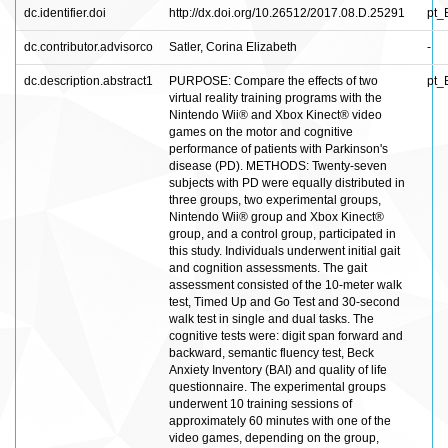
dc.identifier.doi
http://dx.doi.org/10.26512/2017.08.D.25291
pt_
dc.contributor.advisorco
Satler, Corina Elizabeth
-
dc.description.abstract1
PURPOSE: Compare the effects of two
pt_
virtual reality training programs with the
Nintendo Wii® and Xbox Kinect® video
games on the motor and cognitive
performance of patients with Parkinson's
disease (PD). METHODS: Twenty-seven
subjects with PD were equally distributed in
three groups, two experimental groups,
Nintendo Wii® group and Xbox Kinect®
group, and a control group, participated in
this study. Individuals underwent initial gait
and cognition assessments. The gait
assessment consisted of the 10-meter walk
test, Timed Up and Go Test and 30-second
walk test in single and dual tasks. The
cognitive tests were: digit span forward and
backward, semantic fluency test, Beck
Anxiety Inventory (BAI) and quality of life
questionnaire. The experimental groups
underwent 10 training sessions of
approximately 60 minutes with one of the
video games, depending on the group,