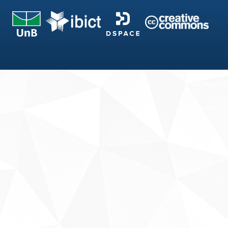
Fale conosco
Sobre