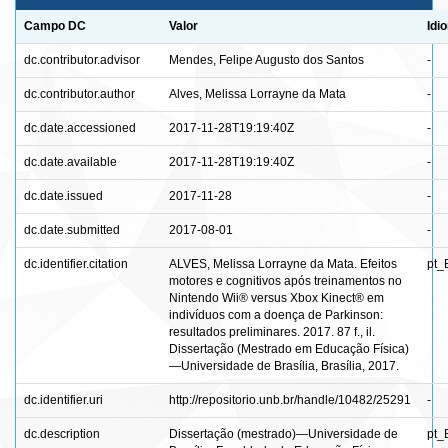
Campo DC
Valor
Idi
dc.contributor.advisor
Mendes, Felipe Augusto dos Santos
-
dc.contributor.author
Alves, Melissa Lorrayne da Mata
-
dc.date.accessioned
2017-11-28T19:19:40Z
-
dc.date.available
2017-11-28T19:19:40Z
-
dc.date.issued
2017-11-28
-
dc.date.submitted
2017-08-01
-
dc.identifier.citation
ALVES, Melissa Lorrayne da Mata. Efeitos
pt_
motores e cognitivos após treinamentos no
Nintendo Wii® versus Xbox Kinect® em
indivíduos com a doença de Parkinson:
resultados preliminares. 2017. 87 f., il.
Dissertação (Mestrado em Educação Física)
—Universidade de Brasília, Brasília, 2017.
dc.identifier.uri
http://repositorio.unb.br/handle/10482/25291
-
dc.description
Dissertação (mestrado)—Universidade de
pt_