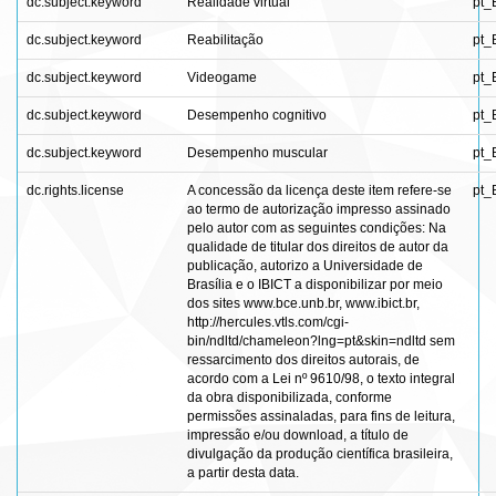
dc.subject.keyword
Realidade virtual
pt_
dc.subject.keyword
Reabilitação
pt_
dc.subject.keyword
Videogame
pt_
dc.subject.keyword
Desempenho cognitivo
pt_
dc.subject.keyword
Desempenho muscular
pt_
dc.rights.license
A concessão da licença deste item refere-se
pt_
ao termo de autorização impresso assinado
pelo autor com as seguintes condições: Na
qualidade de titular dos direitos de autor da
publicação, autorizo a Universidade de
Brasília e o IBICT a disponibilizar por meio
dos sites www.bce.unb.br, www.ibict.br,
http://hercules.vtls.com/cgi-
bin/ndltd/chameleon?lng=pt&skin=ndltd sem
ressarcimento dos direitos autorais, de
acordo com a Lei nº 9610/98, o texto integral
da obra disponibilizada, conforme
permissões assinaladas, para fins de leitura,
impressão e/ou download, a título de
divulgação da produção científica brasileira,
a partir desta data.