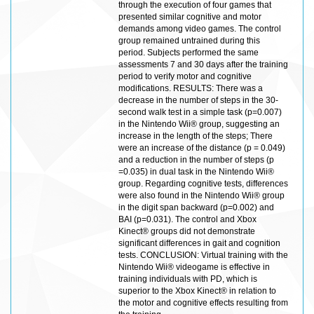
through the execution of four games that
presented similar cognitive and motor
demands among video games. The control
group remained untrained during this
period. Subjects performed the same
assessments 7 and 30 days after the training
period to verify motor and cognitive
modifications. RESULTS: There was a
decrease in the number of steps in the 30-
second walk test in a simple task (p=0.007)
in the Nintendo Wii® group, suggesting an
increase in the length of the steps; There
were an increase of the distance (p = 0.049)
and a reduction in the number of steps (p
=0.035) in dual task in the Nintendo Wii®
group. Regarding cognitive tests, differences
were also found in the Nintendo Wii® group
in the digit span backward (p=0.002) and
BAI (p=0.031). The control and Xbox
Kinect® groups did not demonstrate
significant differences in gait and cognition
tests. CONCLUSION: Virtual training with the
Nintendo Wii® videogame is effective in
training individuals with PD, which is
superior to the Xbox Kinect® in relation to
the motor and cognitive effects resulting from