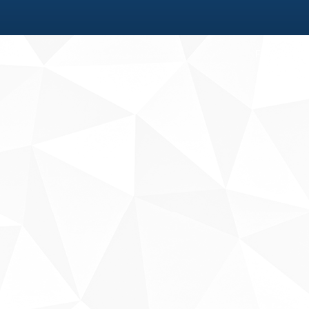
Fale conosco
Sobre