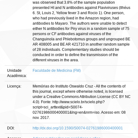
was observed that 3.8% of the sample population
presented HI and N antibodies against Flaviviruses (Ilhéus
6. St, Louis 2, Yellow fever 3 and Rocio 1). One person,
who had previously lived in the Amazon region, had
antibodies to Mayaro. The authors were unable to detect
either N antibodies for Piry virus in a random sample of 75
persons or CF antibodies against viruses of the
Changuinola and Phlebotomus groups and ungrouped BE
AR 408005 and BE AR 421710 in another random sample
of 28 individuals. Complementary studies should be
conducted in order to define the transmission of the
different viruses in the area.
Unidade
Faculdade de Medicina (FM)
Acadêmica:
Licença:
Memórias do Instituto Oswaldo Cruz - All the contents of
this journal, except where otherwise noted, is licensed
under a Creative Commons Attribution License (CC BY NC
4.0). Fonte: http://www.scielo.br/scielo.php?
script=sci_arttext&pid=S0074-
02761986000400001&lng=en&nrm=iso. Acesso em: 08
nov. 2017.
DOI:
http://dx.doi.org/10.1590/S0074-02761986000400001