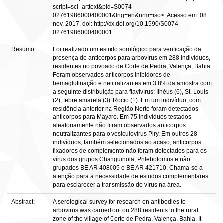
script=sci_arttext&pid=S0074-
02761986000400001&lng=en&nrm=iso>. Acesso em: 08
nov. 2017. doi: http://dx.doi.org/10.1590/S0074-
02761986000400001.
Resumo:
Foi realizado um estudo sorológico para verificação da
presença de anticorpos para arbovírus em 288 indivíduos,
residentes no povoado de Corte de Pedra, Valença, Bahia.
Foram observados anticorpos inibidores de
hemaglutinação e neutralizantes em 3.8% da amostra com
a seguinte distribuição para flavivírus: Ilhéus (6), St. Louis
(2), febre amarela (3), Rocio (1). Em um indivíduo, com
residência anterior na Região Norte foram detectados
anticorpos para Mayaro. Em 75 indivíduos testados
aleatoriamente não foram observados anticorpos
neutralizantes para o vesiculovírus Piry. Em outros 28
indivíduos, também selecionados ao acaso, anticorpos
fixadores de complemento não foram detectados para os
vírus dos grupos Changuinola, Phlebotomus e não
grupados BE AR 408005 e BE AR 421710. Chama-se a
atenção para a necessidade de estudos complementares
para esclarecer a transmissão do vírus na área.
Abstract:
A serological survey for research on antibodies to
arbovirus was carried out on 288 residents to the rural
zone of the village of Corte de Pedra, Valença, Bahia. It