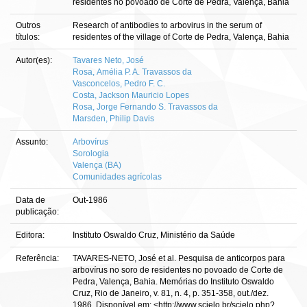
residentes no povoado de Corte de Pedra, Valença, Bahia
Outros
Research of antibodies to arbovirus in the serum of
títulos:
residentes of the village of Corte de Pedra, Valença, Bahia
Autor(es):
Tavares Neto, José
Rosa, Amélia P. A. Travassos da
Vasconcelos, Pedro F. C.
Costa, Jackson Mauricio Lopes
Rosa, Jorge Fernando S. Travassos da
Marsden, Philip Davis
Assunto:
Arbovírus
Sorologia
Valença (BA)
Comunidades agrícolas
Data de
Out-1986
publicação:
Editora:
Instituto Oswaldo Cruz, Ministério da Saúde
Referência:
TAVARES-NETO, José et al. Pesquisa de anticorpos para
arbovírus no soro de residentes no povoado de Corte de
Pedra, Valença, Bahia. Memórias do Instituto Oswaldo
Cruz, Rio de Janeiro, v. 81, n. 4, p. 351-358, out./dez.
1986. Disponível em: <http://www.scielo.br/scielo.php?