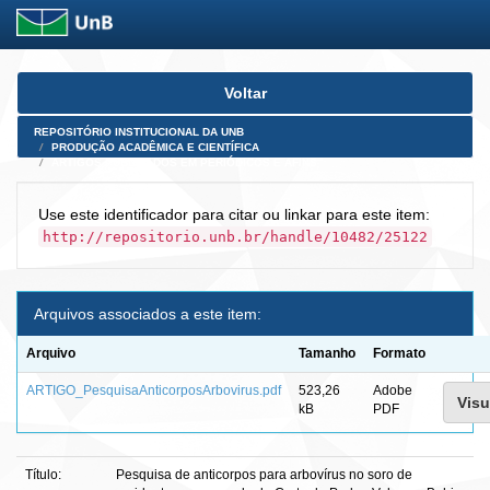
Skip
Voltar
navigation
REPOSITÓRIO INSTITUCIONAL DA UNB
PRODUÇÃO ACADÊMICA E CIENTÍFICA
ARTIGOS PUBLICADOS EM PERIÓDICOS E AFINS
Use este identificador para citar ou linkar para este item:
http://repositorio.unb.br/handle/10482/25122
Arquivos associados a este item:
Arquivo
Tamanho
Formato
ARTIGO_PesquisaAnticorposArbovirus.pdf
523,26
Adobe
Visu
kB
PDF
Título:
Pesquisa de anticorpos para arbovírus no soro de