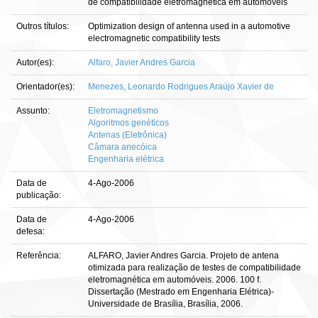
de compatibilidade eletromagnética em automóveis
Outros títulos:
Optimization design of antenna used in a automotive
electromagnetic compatibility tests
Autor(es):
Alfaro, Javier Andres Garcia
Orientador(es):
Menezes, Leonardo Rodrigues Araújo Xavier de
Assunto:
Eletromagnetismo
Algoritmos genéticos
Antenas (Eletrônica)
Câmara anecóica
Engenharia elétrica
Data de
4-Ago-2006
publicação:
Data de
4-Ago-2006
defesa:
Referência:
ALFARO, Javier Andres Garcia. Projeto de antena
otimizada para realização de testes de compatibilidade
eletromagnética em automóveis. 2006. 100 f.
Dissertação (Mestrado em Engenharia Elétrica)-
Universidade de Brasília, Brasília, 2006.