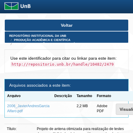
Skip
Voltar
navigation
REPOSITÓRIO INSTITUCIONAL DA UNB
PRODUÇÃO ACADÊMICA E CIENTÍFICA
TESES, DISSERTAÇÕES E PRODUTOS PÓS-DOUTORADO
Use este identificador para citar ou linkar para este item:
http://repositorio.unb.br/handle/10482/2479
Arquivos associados a este item:
Arquivo
Descrição
Tamanho
Formato
2006_JavierAndresGarcia
2,2 MB
Adobe
Visual
Alfaro.pdf
PDF
Título:
Projeto de antena otimizada para realização de testes