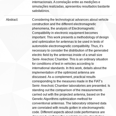
internacionais. A correlação entre as medições e
simulações realizadas, apresentou resultados bastante
satisfatórios.
Abstract:
Considering the technological advances about vehicle
construction and the different electromagnetic
phenomena, the analysis of Electromagnetic
Compatibility in electronic equipment becomes
important. This work presents a methodology of design
and optimization for antennas to be used in tests of
automobile electromagnetic compatibility. Thus, it’s
necessary to consider the distribution of the generated
electric field by the antennas inside of a small size
Semi- Anechoic Chamber. This is an ordinary situation
for conditions of test in vehicles according to
international standards. In this work, details about the
implementation of the optimized antenna are
discussed. As a complement, practical results
corresponding to the measures made in the FIAT’s
Semi- Anechoic Chamber laboratories are presented. Is
standing out the comparison of the measurements
carried out with the projected antenna, based on the
Genetic Algorithms optimization method for
conventional antennas. The laboratory obtained data
are correlated with results gotten in electromagnetic
code. Different aspects about code performance are