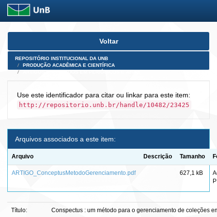
Skip
Voltar
navigation
REPOSITÓRIO INSTITUCIONAL DA UNB
PRODUÇÃO ACADÊMICA E CIENTÍFICA
ARTIGOS PUBLICADOS EM PERIÓDICOS E AFINS
Use este identificador para citar ou linkar para este item:
http://repositorio.unb.br/handle/10482/23425
Arquivos associados a este item:
Arquivo
Descrição
Tamanho
F
ARTIGO_ConceptusMetodoGerenciamento.pdf
627,1 kB
A
P
Título:
Conspectus : um método para o gerenciamento de coleções em