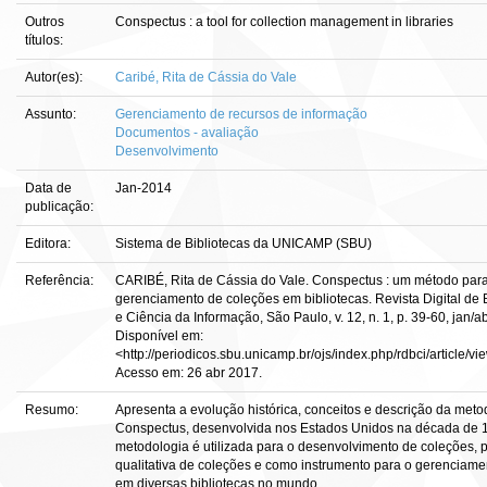
Outros
Conspectus : a tool for collection management in libraries
títulos:
Autor(es):
Caribé, Rita de Cássia do Vale
Assunto:
Gerenciamento de recursos de informação
Documentos - avaliação
Desenvolvimento
Data de
Jan-2014
publicação:
Editora:
Sistema de Bibliotecas da UNICAMP (SBU)
Referência:
CARIBÉ, Rita de Cássia do Vale. Conspectus : um método par
gerenciamento de coleções em bibliotecas. Revista Digital de 
e Ciência da Informação, São Paulo, v. 12, n. 1, p. 39-60, jan/a
Disponível em:
<http://periodicos.sbu.unicamp.br/ojs/index.php/rdbci/article/v
Acesso em: 26 abr 2017.
Resumo:
Apresenta a evolução histórica, conceitos e descrição da meto
Conspectus, desenvolvida nos Estados Unidos na década de 
metodologia é utilizada para o desenvolvimento de coleções, 
qualitativa de coleções e como instrumento para o gerenciame
em diversas bibliotecas no mundo.