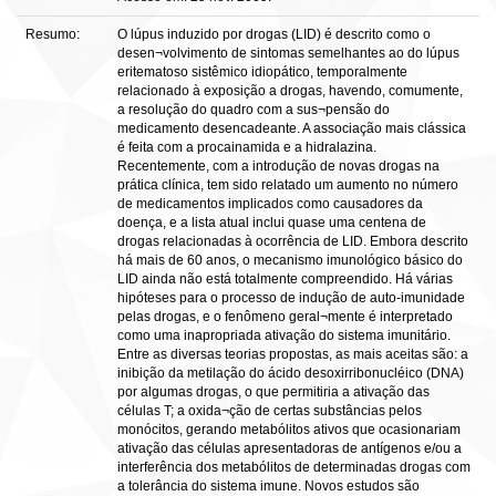
Resumo:
O lúpus induzido por drogas (LID) é descrito como o
desen¬volvimento de sintomas semelhantes ao do lúpus
eritematoso sistêmico idiopático, temporalmente
relacionado à exposição a drogas, havendo, comumente,
a resolução do quadro com a sus¬pensão do
medicamento desencadeante. A associação mais clássica
é feita com a procainamida e a hidralazina.
Recentemente, com a introdução de novas drogas na
prática clínica, tem sido relatado um aumento no número
de medicamentos implicados como causadores da
doença, e a lista atual inclui quase uma centena de
drogas relacionadas à ocorrência de LID. Embora descrito
há mais de 60 anos, o mecanismo imunológico básico do
LID ainda não está totalmente compreendido. Há várias
hipóteses para o processo de indução de auto-imunidade
pelas drogas, e o fenômeno geral¬mente é interpretado
como uma inapropriada ativação do sistema imunitário.
Entre as diversas teorias propostas, as mais aceitas são: a
inibição da metilação do ácido desoxirribonucléico (DNA)
por algumas drogas, o que permitiria a ativação das
células T; a oxida¬ção de certas substâncias pelos
monócitos, gerando metabólitos ativos que ocasionariam
ativação das células apresentadoras de antígenos e/ou a
interferência dos metabólitos de determinadas drogas com
a tolerância do sistema imune. Novos estudos são