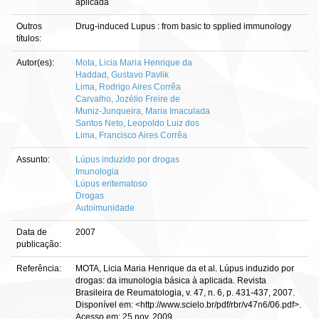
aplicada
Outros
Drug-induced Lupus : from basic to spplied immunology
títulos:
Autor(es):
Mota, Licia Maria Henrique da
Haddad, Gustavo Pavlik
Lima, Rodrigo Aires Corrêa
Carvalho, Jozélio Freire de
Muniz-Junqueira, Maria Imaculada
Santos Neto, Leopoldo Luiz dos
Lima, Francisco Aires Corrêa
Assunto:
Lúpus induzido por drogas
Imunologia
Lúpus eritematoso
Drogas
Autoimunidade
Data de
2007
publicação:
Referência:
MOTA, Licia Maria Henrique da et al. Lúpus induzido por
drogas: da imunologia básica à aplicada. Revista
Brasileira de Reumatologia, v. 47, n. 6, p. 431-437, 2007.
Disponível em: <http://www.scielo.br/pdf/rbr/v47n6/06.pdf>.
Acesso em: 25 nov. 2009.