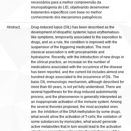
necessários para a melhor compreensão da
imunopatogenia do LID, objetivando desenvolver
tratamentos específicos com base no melhor
conhecimento dos mecanismos patogênicos.
Abstract:
Drug-induced lupus (DIL) has been described as the
development of idiopathic systemic lupus erythematous-
like symptoms, temporarily associated to the exposition to
drugs, and as a rule, the condition is improved with the
suspension of the triggering medication. The most
classical association is with procainamide and
hydralazine. Recently, with the introduction of new drugs in
the clinical practice, an increase on the number of
medications associated with the occurence of the disease
has been reported, and the current list includes almost one
hundred drugs associated to the occurrence of DIL. The
basic DIL immunologic mechanism, although described for
more than 60 years, is not yet fully understood. There are
several hypotheses for the drug-induced autoimmunity
process, and the phenomenon is generally interpreted as
an inappropriate activation of the immune system. Among
the several theories proposed, the most accepted ones
are: the inhibition of the DNA methylation by some drugs,
what would allow the activation of T-cells; the oxidation of
some substances by monocytes, what would generate
active metabolites that in turn would lead to the activation