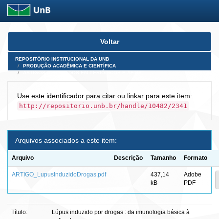
Skip
Voltar
navigation
REPOSITÓRIO INSTITUCIONAL DA UNB
PRODUÇÃO ACADÊMICA E CIENTÍFICA
ARTIGOS PUBLICADOS EM PERIÓDICOS E AFINS
Use este identificador para citar ou linkar para este item:
http://repositorio.unb.br/handle/10482/2341
Arquivos associados a este item:
Arquivo
Descrição
Tamanho
Formato
ARTIGO_LupusInduzidoDrogas.pdf
437,14
Adobe
kB
PDF
Título:
Lúpus induzido por drogas : da imunologia básica à