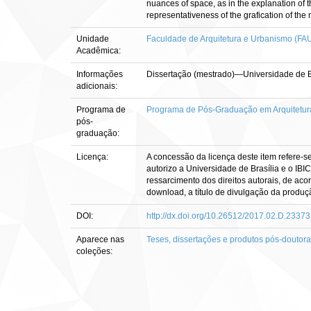
nuances of space, as in the explanation of 
representativeness of the grafication of th
Unidade
Faculdade de Arquitetura e Urbanismo (FA
Acadêmica:
Informações
Dissertação (mestrado)—Universidade de B
adicionais:
Programa de
Programa de Pós-Graduação em Arquitetur
pós-
graduação:
Licença:
A concessão da licença deste item refere-s
autorizo a Universidade de Brasília e o IBI
ressarcimento dos direitos autorais, de aco
download, a título de divulgação da produção 
DOI:
http://dx.doi.org/10.26512/2017.02.D.23373
Aparece nas
Teses, dissertações e produtos pós-doutor
coleções: