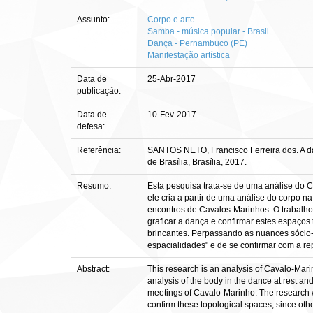
Assunto:
Corpo e arte
Samba - música popular - Brasil
Dança - Pernambuco (PE)
Manifestação artística
Data de
25-Abr-2017
publicação:
Data de
10-Fev-2017
defesa:
Referência:
SANTOS NETO, Francisco Ferreira dos. A da
de Brasília, Brasília, 2017.
Resumo:
Esta pesquisa trata-se de uma análise do C
ele cria a partir de uma análise do corp
encontros de Cavalos-Marinhos. O trabalho
graficar a dança e confirmar estes espaços
brincantes. Perpassando as nuances sócio-
espacialidades" e de se confirmar com a re
Abstract:
This research is an analysis of Cavalo-Marin
analysis of the body in the dance at rest a
meetings of Cavalo-Marinho. The research w
confirm these topological spaces, since other 