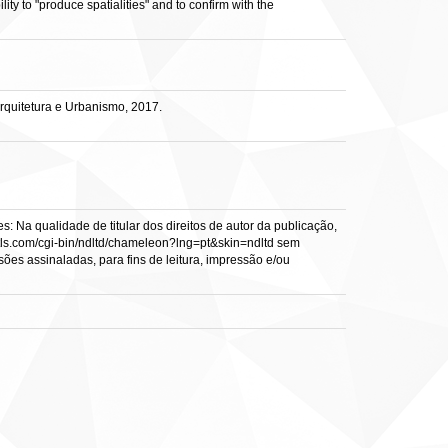
y to "produce spatialities" and to confirm with the
quitetura e Urbanismo, 2017.
: Na qualidade de titular dos direitos de autor da publicação,
s.vtls.com/cgi-bin/ndltd/chameleon?lng=pt&skin=ndltd sem
sões assinaladas, para fins de leitura, impressão e/ou