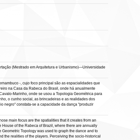
ssertação (Mestrado em Arquitetura e Urbanismo)—Universidade
rnambuco -, cujo foco principal são as espacialidades que
reiro na Casa da Rabeca do Brasil, onde há anualmente
 Cavalo-Marinho, onde se usou a Topologia Geométrica para
ho, o cunho social, as brincadeiras e as realidades dos
o negro" constata-se a capacidade da dança "produzir
se main focus are the spatialities that it creates from an
he House of the Rabeca of Brazil, where there are annually
the Geometric Topology was used to graph the dance and to
d the realities of the players. Perceiving the socio-historical