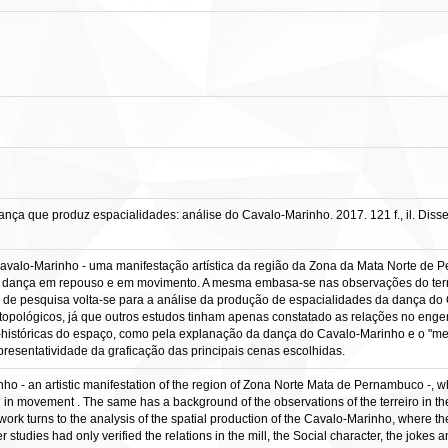
nça que produz espacialidades: análise do Cavalo-Marinho. 2017. 121 f., il. Di
avalo-Marinho - uma manifestação artística da região da Zona da Mata Norte de Pe
o na dança em repouso e em movimento. A mesma embasa-se nas observações do ter
 de pesquisa volta-se para a análise da produção de espacialidades da dança do
 topológicos, já que outros estudos tinham apenas constatado as relações no engen
históricas do espaço, como pela explanação da dança do Cavalo-Marinho e o "mei
presentatividade da graficação das principais cenas escolhidas.
ho - an artistic manifestation of the region of Zona Norte Mata de Pernambuco -, who
nd in movement . The same has a background of the observations of the terreiro in t
ork turns to the analysis of the spatial production of the Cavalo-Marinho, where 
studies had only verified the relations in the mill, the Social character, the jokes an