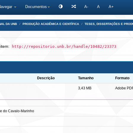
Navegar
Documentos
A-
A
A+
NAL DA UNB
PRODUÇÃO ACADÊMICA E CIENTÍFICA
TESES, DISSERTAÇÕES E PRO
 item:
http://repositorio.unb.br/handle/10482/23373
Descrição
Tamanho
Formato
3,43 MB
Adobe PD
se do Cavalo-Marinho