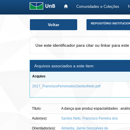
Comunidades e Coleções
Skip
REPOSITÓRIO INSTITUCIO
Voltar
navigation
Use este identificador para citar ou linkar para este
Arquivos associados a este item:
Arquivo
2017_FranciscoFerreiradosSantosNeto.pdf
Título:
A dança que produz espacialidades : análi
Autor(es):
Santos Neto, Francisco Ferreira dos
Orientador(es):
Almeida, Jaime Gonçalves de