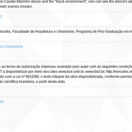
the Cavalo-Marinho dance and the "black environment", one can see the dance's abilit
e main scenes chosen.
U)
rasília, Faculdade de Arquitetura e Urbanismo, Programa de Pós-Graduação em Ar
a e Urbanismo
e ao termo de autorização impresso assinado pelo autor com as seguintes condições
CT a disponibilizar por meio dos sites www.bce.unb.br, www.ibict.br, http://hercule
rdo com a Lei nº 9610/98, o texto integral da obra disponibilizada, conforme permis
científica brasileira, a partir desta data.
ado