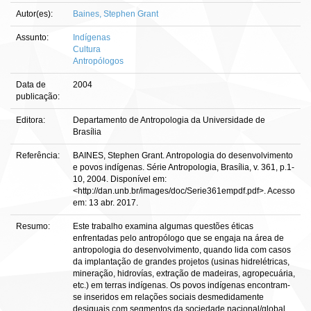
Autor(es):
Baines, Stephen Grant
Assunto:
Indígenas
Cultura
Antropólogos
Data de
2004
publicação:
Editora:
Departamento de Antropologia da Universidade de
Brasília
Referência:
BAINES, Stephen Grant. Antropologia do desenvolvimento
e povos indígenas. Série Antropologia, Brasília, v. 361, p.1-
10, 2004. Disponível em:
<http://dan.unb.br/images/doc/Serie361empdf.pdf>. Acesso
em: 13 abr. 2017.
Resumo:
Este trabalho examina algumas questões éticas
enfrentadas pelo antropólogo que se engaja na área de
antropologia do desenvolvimento, quando lida com casos
da implantação de grandes projetos (usinas hidrelétricas,
mineração, hidrovías, extração de madeiras, agropecuária,
etc.) em terras indígenas. Os povos indígenas encontram-
se inseridos em relações sociais desmedidamente
desiguais com segmentos da sociedade nacional/global,