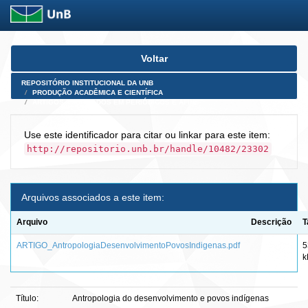
Skip
Voltar
navigation
REPOSITÓRIO INSTITUCIONAL DA UNB
PRODUÇÃO ACADÊMICA E CIENTÍFICA
ARTIGOS PUBLICADOS EM PERIÓDICOS E AFINS
Use este identificador para citar ou linkar para este item:
http://repositorio.unb.br/handle/10482/23302
Arquivos associados a este item:
Arquivo
Descrição
T
ARTIGO_AntropologiaDesenvolvimentoPovosIndigenas.pdf
5
k
Título:
Antropologia do desenvolvimento e povos indígenas