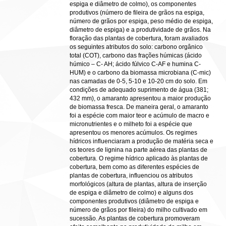
espiga e diâmetro de colmo), os componentes
produtivos (número de fileira de grãos na espiga,
número de grãos por espiga, peso médio de espiga,
diâmetro de espiga) e a produtividade de grãos. Na
floração das plantas de cobertura, foram avaliados
os seguintes atributos do solo: carbono orgânico
total (COT), carbono das frações húmicas (ácido
húmico – C- AH; ácido fúlvico C-AF e humina C-
HUM) e o carbono da biomassa microbiana (C-mic)
nas camadas de 0-5, 5-10 e 10-20 cm do solo. Em
condições de adequado suprimento de água (381;
432 mm), o amaranto apresentou a maior produção
de biomassa fresca. De maneira geral, o amaranto
foi a espécie com maior teor e acúmulo de macro e
micronutrientes e o milheto foi a espécie que
apresentou os menores acúmulos. Os regimes
hídricos influenciaram a produção de matéria seca e
os teores de lignina na parte aérea das plantas de
cobertura. O regime hídrico aplicado às plantas de
cobertura, bem como as diferentes espécies de
plantas de cobertura, influenciou os atributos
morfológicos (altura de plantas, altura de inserção
de espiga e diâmetro de colmo) e alguns dos
componentes produtivos (diâmetro de espiga e
número de grãos por fileira) do milho cultivado em
sucessão. As plantas de cobertura promoveram