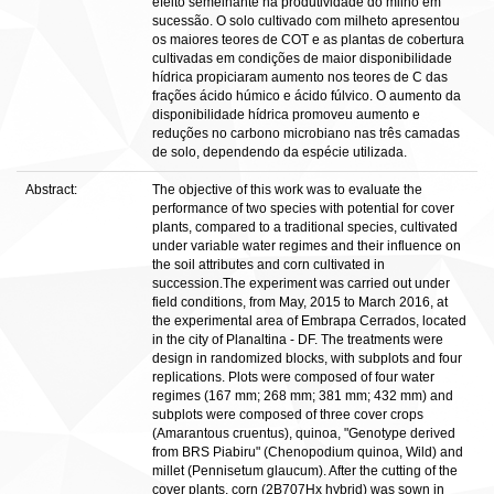
efeito semelhante na produtividade do milho em
sucessão. O solo cultivado com milheto apresentou
os maiores teores de COT e as plantas de cobertura
cultivadas em condições de maior disponibilidade
hídrica propiciaram aumento nos teores de C das
frações ácido húmico e ácido fúlvico. O aumento da
disponibilidade hídrica promoveu aumento e
reduções no carbono microbiano nas três camadas
de solo, dependendo da espécie utilizada.
Abstract:
The objective of this work was to evaluate the
performance of two species with potential for cover
plants, compared to a traditional species, cultivated
under variable water regimes and their influence on
the soil attributes and corn cultivated in
succession.The experiment was carried out under
field conditions, from May, 2015 to March 2016, at
the experimental area of Embrapa Cerrados, located
in the city of Planaltina - DF. The treatments were
design in randomized blocks, with subplots and four
replications. Plots were composed of four water
regimes (167 mm; 268 mm; 381 mm; 432 mm) and
subplots were composed of three cover crops
(Amarantous cruentus), quinoa, "Genotype derived
from BRS Piabiru" (Chenopodium quinoa, Wild) and
millet (Pennisetum glaucum). After the cutting of the
cover plants, corn (2B707Hx hybrid) was sown in