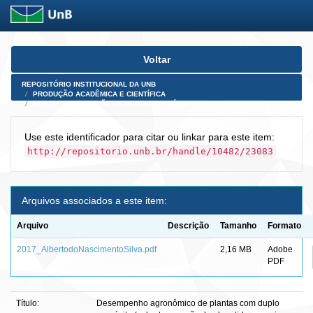
Skip
Voltar
navigation
REPOSITÓRIO INSTITUCIONAL DA UNB
PRODUÇÃO ACADÊMICA E CIENTÍFICA
TESES, DISSERTAÇÕES E PRODUTOS PÓS-DOUTORADO
Use este identificador para citar ou linkar para este item:
http://repositorio.unb.br/handle/10482/23083
Arquivos associados a este item:
Arquivo
Descrição
Tamanho
Formato
2017_AlbertodoNascimentoSilva.pdf
2,16 MB
Adobe
PDF
Título:
Desempenho agronômico de plantas com duplo