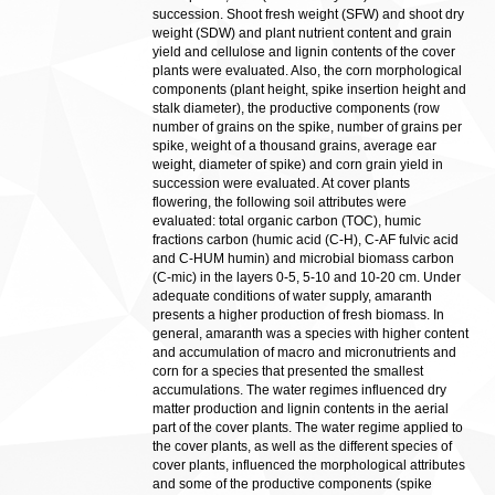
succession. Shoot fresh weight (SFW) and shoot dry
weight (SDW) and plant nutrient content and grain
yield and cellulose and lignin contents of the cover
plants were evaluated. Also, the corn morphological
components (plant height, spike insertion height and
stalk diameter), the productive components (row
number of grains on the spike, number of grains per
spike, weight of a thousand grains, average ear
weight, diameter of spike) and corn grain yield in
succession were evaluated. At cover plants
flowering, the following soil attributes were
evaluated: total organic carbon (TOC), humic
fractions carbon (humic acid (C-H), C-AF fulvic acid
and C-HUM humin) and microbial biomass carbon
(C-mic) in the layers 0-5, 5-10 and 10-20 cm. Under
adequate conditions of water supply, amaranth
presents a higher production of fresh biomass. In
general, amaranth was a species with higher content
and accumulation of macro and micronutrients and
corn for a species that presented the smallest
accumulations. The water regimes influenced dry
matter production and lignin contents in the aerial
part of the cover plants. The water regime applied to
the cover plants, as well as the different species of
cover plants, influenced the morphological attributes
and some of the productive components (spike