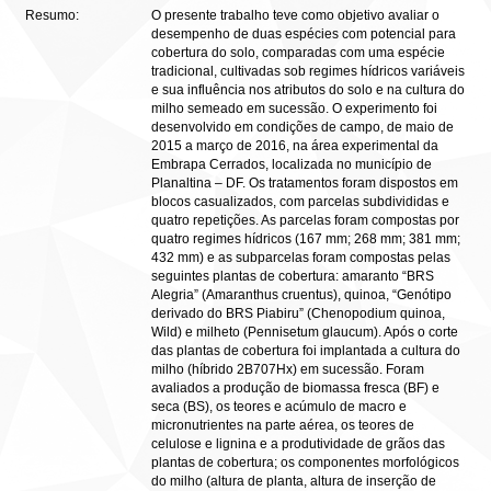
Resumo:
O presente trabalho teve como objetivo avaliar o
desempenho de duas espécies com potencial para
cobertura do solo, comparadas com uma espécie
tradicional, cultivadas sob regimes hídricos variáveis
e sua influência nos atributos do solo e na cultura do
milho semeado em sucessão. O experimento foi
desenvolvido em condições de campo, de maio de
2015 a março de 2016, na área experimental da
Embrapa Cerrados, localizada no município de
Planaltina – DF. Os tratamentos foram dispostos em
blocos casualizados, com parcelas subdivididas e
quatro repetições. As parcelas foram compostas por
quatro regimes hídricos (167 mm; 268 mm; 381 mm;
432 mm) e as subparcelas foram compostas pelas
seguintes plantas de cobertura: amaranto “BRS
Alegria” (Amaranthus cruentus), quinoa, “Genótipo
derivado do BRS Piabiru” (Chenopodium quinoa,
Wild) e milheto (Pennisetum glaucum). Após o corte
das plantas de cobertura foi implantada a cultura do
milho (híbrido 2B707Hx) em sucessão. Foram
avaliados a produção de biomassa fresca (BF) e
seca (BS), os teores e acúmulo de macro e
micronutrientes na parte aérea, os teores de
celulose e lignina e a produtividade de grãos das
plantas de cobertura; os componentes morfológicos
do milho (altura de planta, altura de inserção de