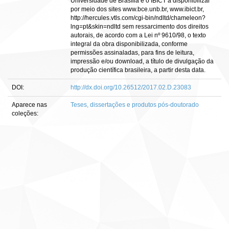
Universidade de Brasília e o IBICT a disponibilizar
por meio dos sites www.bce.unb.br, www.ibict.br,
http://hercules.vtls.com/cgi-bin/ndltd/chameleon?
lng=pt&skin=ndltd sem ressarcimento dos direitos
autorais, de acordo com a Lei nº 9610/98, o texto
integral da obra disponibilizada, conforme
permissões assinaladas, para fins de leitura,
impressão e/ou download, a título de divulgação da
produção científica brasileira, a partir desta data.
DOI:
http://dx.doi.org/10.26512/2017.02.D.23083
Aparece nas
Teses, dissertações e produtos pós-doutorado
coleções: