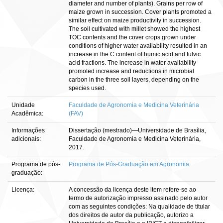
diameter and number of plants). Grains per row of
maize grown in succession. Cover plants promoted a
similar effect on maize productivity in succession.
The soil cultivated with millet showed the highest
TOC contents and the cover crops grown under
conditions of higher water availability resulted in an
increase in the C content of humic acid and fulvic
acid fractions. The increase in water availability
promoted increase and reductions in microbial
carbon in the three soil layers, depending on the
species used.
Unidade
Faculdade de Agronomia e Medicina Veterinária
Acadêmica:
(FAV)
Informações
Dissertação (mestrado)—Universidade de Brasília,
adicionais:
Faculdade de Agronomia e Medicina Veterinária,
2017.
Programa de pós-
Programa de Pós-Graduação em Agronomia
graduação:
Licença:
A concessão da licença deste item refere-se ao
termo de autorização impresso assinado pelo autor
com as seguintes condições: Na qualidade de titular
dos direitos de autor da publicação, autorizo a