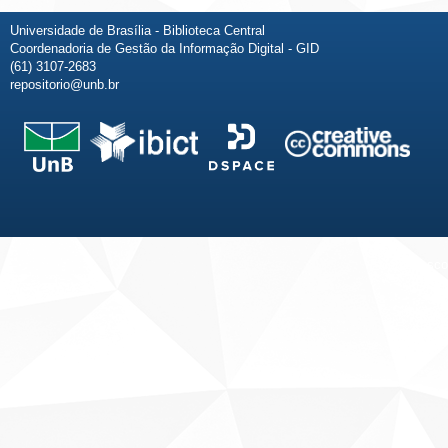
Universidade de Brasília - Biblioteca Central
Coordenadoria de Gestão da Informação Digital - GID
(61) 3107-2683
repositorio@unb.br
Fale conosco
Sobre