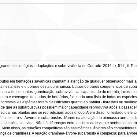
randes estratégias: adaptações e sobrevivência no Cerrado. 2016. ix, 51 f., il. T
rbutos em formações savânicas chamam a atenção de qualquer observador mais a
da nesta tese é o porquê desta dominância. Utilizando pares congenéricos de sub
massa de sementes, germinação, sobrevivência, capacidade de rebrota, investime
eratura e checagem de dados de herbários, foi criada uma lista de todas as espéc
lorestais. As espécies foram classificadas quanto ao habitat - florestais ou savâni
s de que as subarbustivas possuem maior capacidade reprodutiva após a passagem
recida nas plantas que se reproduziam após o fogo. Além disso, foi testado o efei
éricos entre si. Árvores e subarbustos diferem na alocação de biomassa aérea e 
entes histórias de vida. Não há diferenças entre as formas de vida e nenhuma sínd
 Além disso, as relações competitivas são assimétricas, árvores são competidores
nça de gramíneas. A relação gramínea-árvore-subarbusto é complexa; para árvores