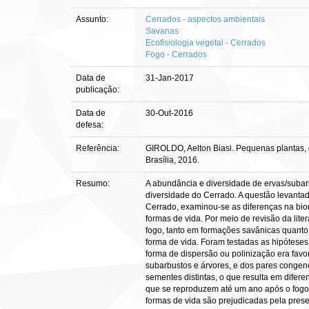
Assunto:
Cerrados - aspectos ambientais
Savanas
Ecofisiologia vegetal - Cerrados
Fogo - Cerrados
Data de
31-Jan-2017
publicação:
Data de
30-Out-2016
defesa:
Referência:
GIROLDO, Aelton Biasi. Pequenas plantas, g
Brasília, 2016.
Resumo:
A abundância e diversidade de ervas/suba
diversidade do Cerrado. A questão levanta
Cerrado, examinou-se as diferenças na bio
formas de vida. Por meio de revisão da lit
fogo, tanto em formações savânicas quanto f
forma de vida. Foram testadas as hipótese
forma de dispersão ou polinização era favo
subarbustos e árvores, e dos pares congen
sementes distintas, o que resulta em difer
que se reproduzem até um ano após o fogo.
formas de vida são prejudicadas pela prese