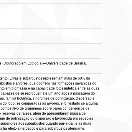
ese (Doutorado em Ecologia)—Universidade de Brasília,
tento. Ervas e subarbustos representam mais de 60% da
arbustos e árvores, que ocorrem nas formações savânicas do
nto em biomassa e na capacidade fotossintética entre as duas
ies capazes de se reproduzir até um ano após a passagem do
cas, família botânica, síndromes de polinização, dispersão e
 do fogo, se comparadas às árvores, e foi testado se alguma
to competitivo de gramíneas sobre pares congenéricos de
de reservas de raízes, além de apresentarem massa de
rome de polinização ou dispersão é favorecida em espécies
 superiores aos subarbustos quando par-a-par, e as duas
 há efeito sinergético e para subarbustos atenuante.