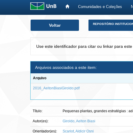
Comunidades e Coleções
Skip
REPOSITÓRIO INSTITUCIO
Voltar
navigation
Use este identificador para citar ou linkar para este
Arquivos associados a este item:
Arquivo
2016_AeltonBiasiGiroldo.pdf
Título:
Pequenas plantas, grandes estratégias : a
Autor(es):
Giroldo, Aelton Biasi
Orientador(es):
Scariot, Aldicir Osni