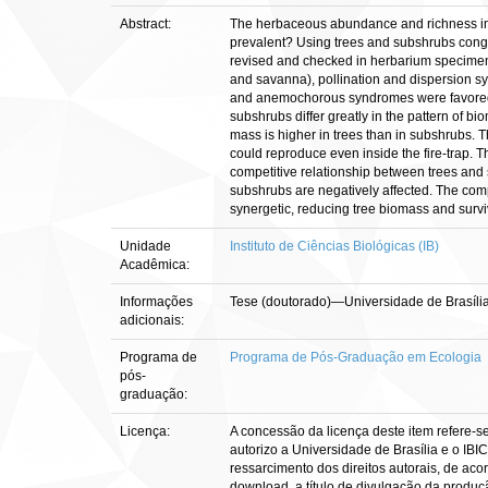
Abstract:
The herbaceous abundance and richness in 
prevalent? Using trees and subshrubs congen
revised and checked in herbarium specimens l
and savanna), pollination and dispersion sy
and anemochorous syndromes were favored in
subshrubs differ greatly in the pattern of b
mass is higher in trees than in subshrubs. T
could reproduce even inside the fire-trap. 
competitive relationship between trees and 
subshrubs are negatively affected. The compe
synergetic, reducing tree biomass and survi
Unidade
Instituto de Ciências Biológicas (IB)
Acadêmica:
Informações
Tese (doutorado)—Universidade de Brasília
adicionais:
Programa de
Programa de Pós-Graduação em Ecologia
pós-
graduação:
Licença:
A concessão da licença deste item refere-s
autorizo a Universidade de Brasília e o IBI
ressarcimento dos direitos autorais, de aco
download, a título de divulgação da produção 