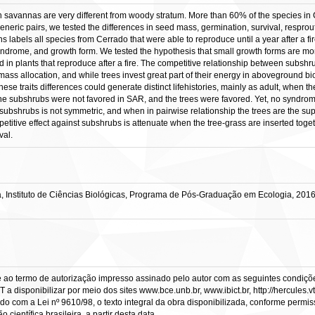
savannas are very different from woody stratum. More than 60% of the species in
eric pairs, we tested the differences in seed mass, germination, survival, resprou
abels all species from Cerrado that were able to reproduce until a year after a fire
ndrome, and growth form. We tested the hypothesis that small growth forms are more 
 plants that reproduce after a fire. The competitive relationship between subshru
iomass allocation, and while trees invest great part of their energy in aboveground 
hese traits differences could generate distinct lifehistories, mainly as adult, when
The subshrubs were not favored in SAR, and the trees were favored. Yet, no syndrom
subshrubs is not symmetric, and when in pairwise relationship the trees are the su
titive effect against subshrubs is attenuate when the tree-grass are inserted toget
val.
, Instituto de Ciências Biológicas, Programa de Pós-Graduação em Ecologia, 2016
e ao termo de autorização impresso assinado pelo autor com as seguintes condições
CT a disponibilizar por meio dos sites www.bce.unb.br, www.ibict.br, http://hercule
rdo com a Lei nº 9610/98, o texto integral da obra disponibilizada, conforme permis
científica brasileira, a partir desta data.