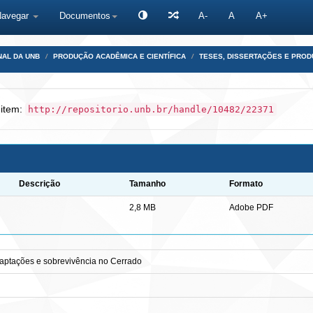
Navegar
Documentos
A-
A
A+
NAL DA UNB
PRODUÇÃO ACADÊMICA E CIENTÍFICA
TESES, DISSERTAÇÕES E PRO
 item:
http://repositorio.unb.br/handle/10482/22371
Descrição
Tamanho
Formato
2,8 MB
Adobe PDF
daptações e sobrevivência no Cerrado