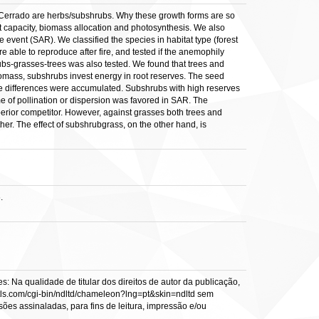
 Cerrado are herbs/subshrubs. Why these growth forms are so
t capacity, biomass allocation and photosynthesis. We also
 event (SAR). We classified the species in habitat type (forest
able to reproduce after fire, and tested if the anemophily
bs-grasses-trees was also tested. We found that trees and
biomass, subshrubs invest energy in root reserves. The seed
 the differences were accumulated. Subshrubs with high reserves
e of pollination or dispersion was favored in SAR. The
perior competitor. However, against grasses both trees and
her. The effect of subshrubgrass, on the other hand, is
.
: Na qualidade de titular dos direitos de autor da publicação,
s.vtls.com/cgi-bin/ndltd/chameleon?lng=pt&skin=ndltd sem
sões assinaladas, para fins de leitura, impressão e/ou