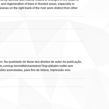
ment and regeneration of trees in flooded areas, especially in
aranas on the right bank of the river were distinct from other
.
: Na qualidade de titular dos direitos de autor da publicação,
s.vtls.com/cgi-bin/ndltd/chameleon?lng=pt&skin=ndltd sem
sões assinaladas, para fins de leitura, impressão e/ou