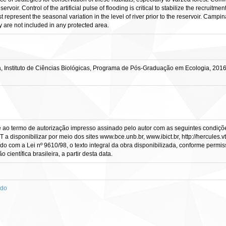
servoir. Control of the artificial pulse of flooding is critical to stabilize the recruit
 represent the seasonal variation in the level of river prior to the reservoir. Campin
are not included in any protected area.
, Instituto de Ciências Biológicas, Programa de Pós-Graduação em Ecologia, 2016
e ao termo de autorização impresso assinado pelo autor com as seguintes condições
CT a disponibilizar por meio dos sites www.bce.unb.br, www.ibict.br, http://hercule
rdo com a Lei nº 9610/98, o texto integral da obra disponibilizada, conforme permis
científica brasileira, a partir desta data.
ado