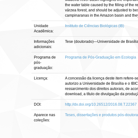
the water table caused by the filling of the re
várzea forest, and should be adjusted to best
campinaranas in the Amazon basin and they 
Unidade
Instituto de Ciências Biológicas (IB)
Acadêmica:
Informações
Tese (doutorado)—Universidade de Brasília
adicionais:
Programa de
Programa de Pós-Graduação em Ecologia
pós-
graduação:
Licença:
A concessão da licença deste item refere-s
autorizo a Universidade de Brasília e o IBI
ressarcimento dos direitos autorais, de aco
download, a título de divulgação da produção 
DOI:
http://dx.doi.org/10.26512/2016.08.T.22367
Aparece nas
Teses, dissertações e produtos pós-doutor
coleções: