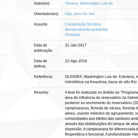
Autor(es):
Oliveira, Washington Luis de
Orientador(es):
Hay, John Du Vall
Assunto:
Composição florística
Monitoramento ambiental
Florestas
Data de
31-Jan-2017
publicação:
Data de
22-Ago-2016
defesa:
Referência:
OLIVEIRA, Washington Luis de. Estrutura, r
hidrelétrica na Amazônia, bacia do alto Rio
Resumo:
A tese foi realizada no âmbito do “Progra
área de influência do reservatório da hidr
posterior ao enchimento do reservatório (2
campinaranas, floresta de várzea, floresta d
aérea, usando métodos de agrupamento, orden
comunidades aos efeitos das variáveis ambi
através das distribuições do ranque de abun
dispersão. A campinarana foi diferenciada 
filogenética e funcional. A profundidade méd