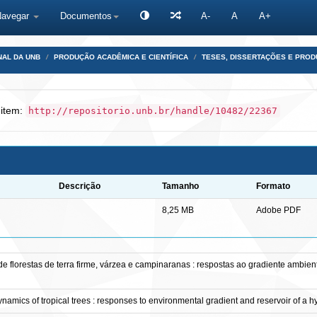
Navegar
Documentos
A-
A
A+
NAL DA UNB
PRODUÇÃO ACADÊMICA E CIENTÍFICA
TESES, DISSERTAÇÕES E PRO
 item:
http://repositorio.unb.br/handle/10482/22367
Descrição
Tamanho
Formato
8,25 MB
Adobe PDF
e florestas de terra firme, várzea e campinaranas : respostas ao gradiente ambient
amics of tropical trees : responses to environmental gradient and reservoir of a h