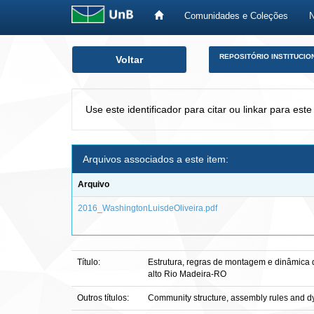
Comunidades e Coleções
Skip
REPOSITÓRIO INSTITUCIO
Voltar
navigation
Use este identificador para citar ou linkar para este
Arquivos associados a este item:
Arquivo
2016_WashingtonLuisdeOliveira.pdf
Título:
Estrutura, regras de montagem e dinâmica d
alto Rio Madeira-RO
Outros títulos:
Community structure, assembly rules and dyn