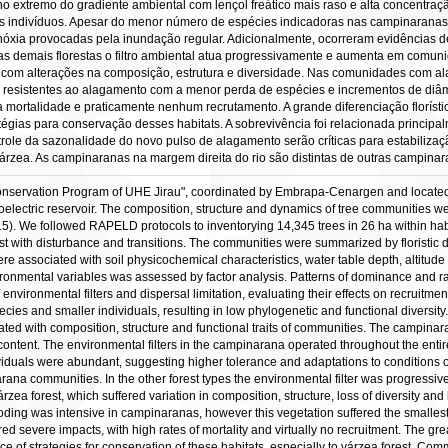
extremo do gradiente ambiental com lençol freático mais raso e alta concentração
dos indivíduos. Apesar do menor número de espécies indicadoras nas campinaranas
nóxia provocadas pela inundação regular. Adicionalmente, ocorreram evidências de
 demais florestas o filtro ambiental atua progressivamente e aumenta em comun
zea, com alterações na composição, estrutura e diversidade. Nas comunidades com
resistentes ao alagamento com a menor perda de espécies e incrementos de diâmetr
mortalidade e praticamente nenhum recrutamento. A grande diferenciação florística
tégias para conservação desses habitats. A sobrevivência foi relacionada principa
trole da sazonalidade do novo pulso de alagamento serão críticas para estabili
 várzea. As campinaranas na margem direita do rio são distintas de outras campin
 Conservation Program of UHE Jirau", coordinated by Embrapa-Cenargen and located 
droelectric reservoir. The composition, structure and dynamics of tree communities 
15). We followed RAPELD protocols to inventorying 14,345 trees in 26 ha within habit
orest with disturbance and transitions. The communities were summarized by floristic d
e associated with soil physicochemical characteristics, water table depth, altitude
environmental variables was assessed by factor analysis. Patterns of dominance and 
 environmental filters and dispersal limitation, evaluating their effects on recruitm
ies and smaller individuals, resulting in low phylogenetic and functional diversity.
ted with composition, structure and functional traits of communities. The campinar
 content. The environmental filters in the campinarana operated throughout the entire
viduals were abundant, suggesting higher tolerance and adaptations to conditions of
rana communities. In the other forest types the environmental filter was progressive
árzea forest, which suffered variation in composition, structure, loss of diversity 
ooding was intensive in campinaranas, however this vegetation suffered the smallest
d severe impacts, with high rates of mortality and virtually no recruitment. The great 
e of strategies for conservation of these habitats, especially to várzea forest. Com