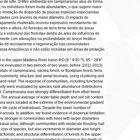
 de silte. O filtro ambiental em campinaranas atua de forma
, os indivíduos foram muito abundantes, o que sugere maior
 limitação de dispersão de poucas espécies especialistas
idades com árvores de maior diâmetro. O impacto do
 alagamento moderado ocorreu expressivo recrutamento de
o e altura. As florestas de terra firme dentro de áreas
 e estrutural das florestas dentro da área de influência do
lmente com alterações na profundidade do lençol freático
zação do recrutamento e regeneração nas comunidades
aranas Amazônicas e não estão incluídas em áreas de proteção.
in the upper Madeira River basin-RO (9 ° 9'35 "S, 65 ° 28'8"
were evaluated in two periods of two years, before (2011-2013)
ats of campinarana, várzea forest, or floodplain forest, terra
issimilarity, structure and aerial biomass, using clustering and
 and relief. The response of communities, including functional
rarity were evaluated by species rank abundance distributions.
ent. Campinarana was strongly differentiated from other forest
 The annual average of water table depth and soil silt content
ana were located at the extreme of the environmental gradient
 life cycle of individuals. Despite the lower number of
 anoxia. In addition, we found evidence of dispersal limitation
ly stronger in communities with trees with larger diameters.
and basal area, although communities with moderate flooding had
 loss of species, but also increments in diameter and height.
floristic and structural differentiation of forests in the upper
munity survival was mainly related to changes in the depth of