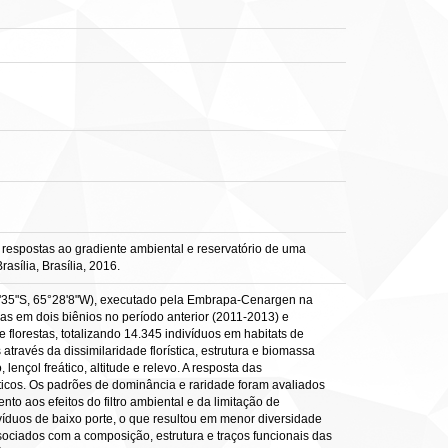
 respostas ao gradiente ambiental e reservatório de uma
asília, Brasília, 2016.
°9'35"S, 65°28'8"W), executado pela Embrapa-Cenargen na
das em dois biênios no período anterior (2011-2013) e
florestas, totalizando 14.345 indivíduos em habitats de
através da dissimilaridade florística, estrutura e biomassa
nçol freático, altitude e relevo. A resposta das
éticos. Os padrões de dominância e raridade foram avaliados
to aos efeitos do filtro ambiental e da limitação de
víduos de baixo porte, o que resultou em menor diversidade
associados com a composição, estrutura e traços funcionais das