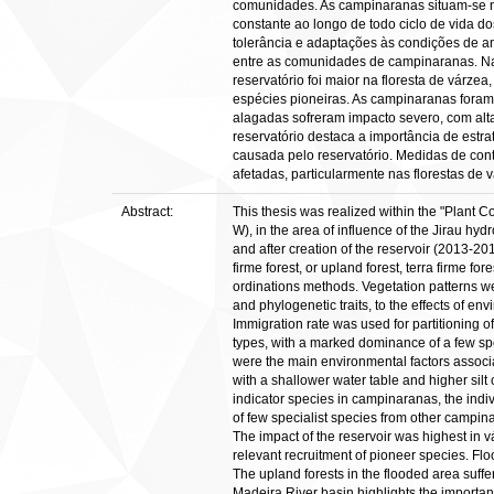
comunidades. As campinaranas situam-se no 
constante ao longo de todo ciclo de vida 
tolerância e adaptações às condições de a
entre as comunidades de campinaranas. Nas
reservatório foi maior na floresta de vár
espécies pioneiras. As campinaranas foram 
alagadas sofreram impacto severo, com alta 
reservatório destaca a importância de estra
causada pelo reservatório. Medidas de con
afetadas, particularmente nas florestas de
Abstract:
This thesis was realized within the "Plant
W), in the area of influence of the Jirau hy
and after creation of the reservoir (2013-20
firme forest, or upland forest, terra firme f
ordinations methods. Vegetation patterns wer
and phylogenetic traits, to the effects of 
Immigration rate was used for partitioning of
types, with a marked dominance of a few spec
were the main environmental factors associa
with a shallower water table and higher silt
indicator species in campinaranas, the indi
of few specialist species from other campina
The impact of the reservoir was highest in v
relevant recruitment of pioneer species. Fl
The upland forests in the flooded area suffere
Madeira River basin highlights the importanc