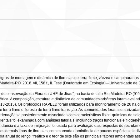
egras de montagem e dinâmica de florestas de terra firme, várzea e campinaranas:
 Madeira-RO. 2016. vii, 158 f., il. Tese (Doutorado em Ecologia)—Universidade de Br
ma de conservação da Flora da UHE de Jirau”, na bacia do alto Rio Madeira-RO (9
elétrica. A composição, estrutura e dinâmica de comunidades arbóreas foram avalia
013-2015). Os protocolos RAPELD foram utilizados para monitoramento de 26 ha de 
e terra firme e floresta de terra firme transição. As comunidades foram sumarizadas 
ações e posteriormente associadas com características físico-químicas do solo, le
entais foi examinada com análises fatoriais, incluindo traços funcionais e filogen
dância e a taxa de imigração foi usada para avaliação das respostas do recrutamen
dos demais tipos de florestas, com marcada dominância de poucas espécies e indi
ia anual do lençol freático e o teor de silte são os principais fatores ambientais 