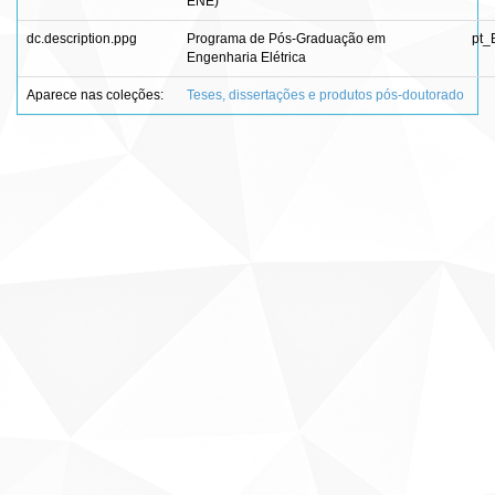
ENE)
dc.description.ppg
Programa de Pós-Graduação em
pt_
Engenharia Elétrica
Aparece nas coleções:
Teses, dissertações e produtos pós-doutorado