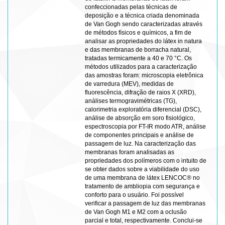
confeccionadas pelas técnicas de
deposição e a técnica criada denominada
de Van Gogh sendo caracterizadas através
de métodos físicos e químicos, a fim de
analisar as propriedades do látex in natura
e das membranas de borracha natural,
tratadas termicamente a 40 e 70 °C. Os
métodos utilizados para a caracterização
das amostras foram: microscopia eletrônica
de varredura (MEV), medidas de
fluorescência, difração de raios X (XRD),
análises termogravimétricas (TG),
calorimetria exploratória diferencial (DSC),
análise de absorção em soro fisiológico,
espectroscopia por FT-IR modo ATR, análise
de componentes principais e análise de
passagem de luz. Na caracterização das
membranas foram analisadas as
propriedades dos polímeros com o intuito de
se obter dados sobre a viabilidade do uso
de uma membrana de látex LENCOC® no
tratamento de ambliopia com segurança e
conforto para o usuário. Foi possível
verificar a passagem de luz das membranas
de Van Gogh M1 e M2 com a oclusão
parcial e total, respectivamente. Conclui-se