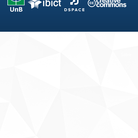
Fale conosco
Sobre