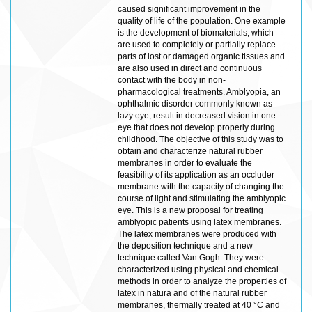
caused significant improvement in the
quality of life of the population. One example
is the development of biomaterials, which
are used to completely or partially replace
parts of lost or damaged organic tissues and
are also used in direct and continuous
contact with the body in non-
pharmacological treatments. Amblyopia, an
ophthalmic disorder commonly known as
lazy eye, result in decreased vision in one
eye that does not develop properly during
childhood. The objective of this study was to
obtain and characterize natural rubber
membranes in order to evaluate the
feasibility of its application as an occluder
membrane with the capacity of changing the
course of light and stimulating the amblyopic
eye. This is a new proposal for treating
amblyopic patients using latex membranes.
The latex membranes were produced with
the deposition technique and a new
technique called Van Gogh. They were
characterized using physical and chemical
methods in order to analyze the properties of
latex in natura and of the natural rubber
membranes, thermally treated at 40 °C and