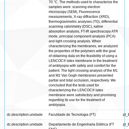
70 °C. The methods used to characterize the
samples were: scanning electron
microscopy (SEM), Fluorescence
measurements, X-ray diffraction (XRD),
thermogravimetric analyses (TG), differential
scanning calorimetry (DSC), saline
absorption analysis, FT-IR spectroscopy ATR
mode, principal component analysis (PCA)
and light crossing analysis. When
characterizing the membranes, we analyzed
the properties of the polymers with the goal
of obtaining data on the feasibility of using a
LENCOC® latex membrane in the treatment
of amblyopia with safety and comfort for the
patient. The light crossing analysis of the M1
and M2 Van Gogh membranes presented
partial and total occlusion, respectively. We
concluded that the tests used for
characterizing the LENCOC® latex
membrane were satisfactory and promising
regarding its use for the treatment of
amblyopia.
dc.description.unidade
Faculdade de Tecnologia (FT)
pt_
dc.description.unidade
Departamento de Engenharia Elétrica (FT
pt_