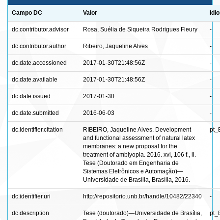
Campo DC
Valor
Idi
dc.contributor.advisor
Rosa, Suélia de Siqueira Rodrigues Fleury
-
dc.contributor.author
Ribeiro, Jaqueline Alves
-
dc.date.accessioned
2017-01-30T21:48:56Z
-
dc.date.available
2017-01-30T21:48:56Z
-
dc.date.issued
2017-01-30
-
dc.date.submitted
2016-06-03
-
dc.identifier.citation
RIBEIRO, Jaqueline Alves. Development
pt_
and functional assessment of natural latex
membranes: a new proposal for the
treatment of amblyopia. 2016. xvi, 106 f., il.
Tese (Doutorado em Engenharia de
Sistemas Eletrônicos e Automação)—
Universidade de Brasília, Brasília, 2016.
dc.identifier.uri
http://repositorio.unb.br/handle/10482/22340
-
dc.description
Tese (doutorado)—Universidade de Brasília,
pt_