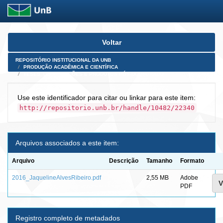
Skip
Voltar
navigation
REPOSITÓRIO INSTITUCIONAL DA UNB
PRODUÇÃO ACADÊMICA E CIENTÍFICA
TESES, DISSERTAÇÕES E PRODUTOS PÓS-DOUTORADO
Use este identificador para citar ou linkar para este item:
http://repositorio.unb.br/handle/10482/22340
Arquivos associados a este item:
Arquivo
Descrição
Tamanho
Formato
2016_JaquelineAlvesRibeiro.pdf
2,55 MB
Adobe
V
PDF
Registro completo de metadados