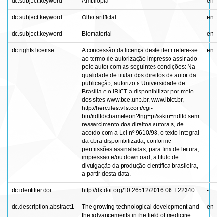
dc.subject.keyword
Ambliopia
en
dc.subject.keyword
Olho artificial
en
dc.subject.keyword
Biomaterial
en
dc.rights.license
A concessão da licença deste item refere-se
en
ao termo de autorização impresso assinado
pelo autor com as seguintes condições: Na
qualidade de titular dos direitos de autor da
publicação, autorizo a Universidade de
Brasília e o IBICT a disponibilizar por meio
dos sites www.bce.unb.br, www.ibict.br,
http://hercules.vtls.com/cgi-
bin/ndltd/chameleon?lng=pt&skin=ndltd sem
ressarcimento dos direitos autorais, de
acordo com a Lei nº 9610/98, o texto integral
da obra disponibilizada, conforme
permissões assinaladas, para fins de leitura,
impressão e/ou download, a título de
divulgação da produção científica brasileira,
a partir desta data.
dc.identifier.doi
http://dx.doi.org/10.26512/2016.06.T.22340
-
dc.description.abstract1
The growing technological development and
en
the advancements in the field of medicine