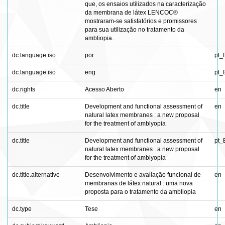
que, os ensaios utilizados na caracterização
da membrana de látex LENCOC®
mostraram-se satisfatórios e promissores
para sua utilização no tratamento da
ambliopia.
dc.language.iso
por
pt_
dc.language.iso
eng
pt_
dc.rights
Acesso Aberto
en
dc.title
Development and functional assessment of
en
natural latex membranes : a new proposal
for the treatment of amblyopia
dc.title
Development and functional assessment of
pt_
natural latex membranes : a new proposal
for the treatment of amblyopia
dc.title.alternative
Desenvolvimento e avaliação funcional de
en
membranas de látex natural : uma nova
proposta para o tratamento da ambliopia
dc.type
Tese
en