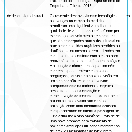
Faculdade de Tecnologia, Departamento de
Engenharia Elétrica, 2016.
dc.description.abstract
O crescente desenvolvimento tecnológico e
en
os avanços no campo da medicina
permitiram uma significativa melhoria na
qualidade de vida da população. Como por
exemplo, desenvolvimento de biomateriais,
que são empregados para substituir total ou
parcialmente tecidos orgânicos perdidos ou
danificados, ou mesmo serem utilizados em
contato direto e contínuo com o corpo para
realização de tratamento não farmacológico.
A disfunção oftálmica ambliopia, também
conhecido popularmente como olho
preguiçoso, consiste na baixa de visão em
um olho por não ter se desenvolvido
adequadamente na infância. O objetivo
desse trabalho foi a obtenção e
caracterização de membranas de borracha
natural a fim de avaliar sua viabilidade de
aplicação como uma membrana oclusora
com propriedade de alterar a passagem de
luz e estimular o olho amblíope. Trata-se de
uma nova proposta para tratamento de
pacientes amblíopes utilizando membranas
de látex. As membranas de látex foram