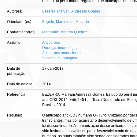
Estudo do perfil imunorregulatório de anticorpos human
Autor(es):
Bezerra, Maryani Andressa Gomes
Orientador(es):
Brígido, Marcelo de Macedo
Coorientador(es):
Maranhão, Andréa Queiroz
Assunto:
Anticorpos
Doenças imunológicas
Anticorpos monoclonais
Sistema imunológico
Data de
17-Jan-2017
publicação:
Data de defesa:
2014
Referência:
BEZERRA, Maryani Andressa Gomes. Estudo do perfil im
anti-CD3. 2014. xviii, 145 f., il. Tese (Doutorado em Biol
Brasília, 2014.
Resumo:
O anticorpo anti-CD3 humano OKT3 foi utilizado por dé
transplantes, mas por acarretar o desenvolvimento de u
foi descontinuado. A humanização desse anticorpo e a e
sido instrumentos valiosos para desenvolvimento de um
humano, os quais também vêm sendo considerados para