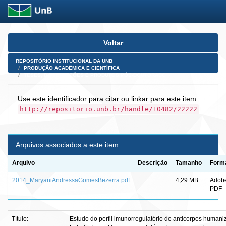
Skip
Voltar
navigation
REPOSITÓRIO INSTITUCIONAL DA UNB
PRODUÇÃO ACADÊMICA E CIENTÍFICA
TESES, DISSERTAÇÕES E PRODUTOS PÓS-DOUTORADO
Use este identificador para citar ou linkar para este item:
http://repositorio.unb.br/handle/10482/22222
Arquivos associados a este item:
Arquivo
Descrição
Tamanho
Form
2014_MaryaniAndressaGomesBezerra.pdf
4,29 MB
Adob
PDF
Título:
Estudo do perfil imunorregulatório de anticorpos human