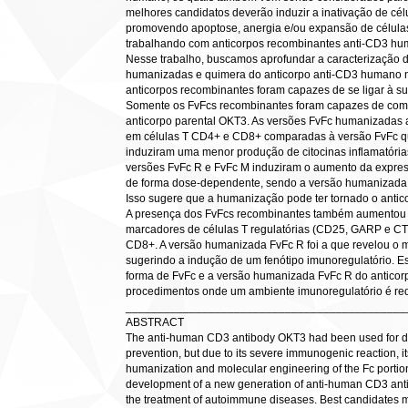
melhores candidatos deverão induzir a inativação de cél
promovendo apoptose, anergia e/ou expansão de células
trabalhando com anticorpos recombinantes anti-CD3 hum
Nesse trabalho, buscamos aprofundar a caracterização da
humanizadas e quimera do anticorpo anti-CD3 humano n
anticorpos recombinantes foram capazes de se ligar à s
Somente os FvFcs recombinantes foram capazes de comp
anticorpo parental OKT3. As versões FvFc humanizadas
em células T CD4+ e CD8+ comparadas à versão FvFc q
induziram uma menor produção de citocinas inflamatóri
versões FvFc R e FvFc M induziram o aumento da expr
de forma dose-dependente, sendo a versão humanizada 
Isso sugere que a humanização pode ter tornado o antic
A presença dos FvFcs recombinantes também aumentou o
marcadores de células T regulatórias (CD25, GARP e C
CD8+. A versão humanizada FvFc R foi a que revelou o
sugerindo a indução de um fenótipo imunoregulatório. E
forma de FvFc e a versão humanizada FvFc R do antico
procedimentos onde um ambiente imunoregulatório é re
____________________________________________
ABSTRACT
The anti-human CD3 antibody OKT3 had been used for de
prevention, but due to its severe immunogenic reaction, i
humanization and molecular engineering of the Fc portion
development of a new generation of anti-human CD3 anti
the treatment of autoimmune diseases. Best candidates ma