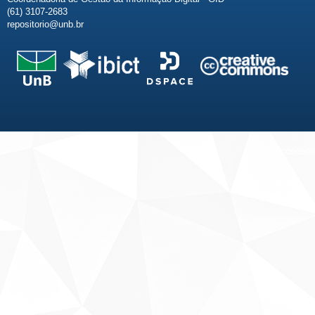
(61) 3107-2683
repositorio@unb.br
Fale conosco
Sobre