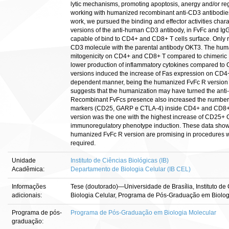
lytic mechanisms, promoting apoptosis, anergy and/or reg
working with humanized recombinant anti-CD3 antibodies 
work, we pursued the binding and effector activities cha
versions of the anti-human CD3 antibody, in FvFc and IgG
capable of bind to CD4+ and CD8+ T cells surface. Only
CD3 molecule with the parental antibody OKT3. The hu
mitogenicity on CD4+ and CD8+ T compared to chimeric
lower production of inflammatory cytokines compared to
versions induced the increase of Fas expression on CD4
dependent manner, being the humanized FvFc R version t
suggests that the humanization may have turned the ant
Recombinant FvFcs presence also increased the number of
markers (CD25, GARP e CTLA-4) inside CD4+ and CD8+
version was the one with the highest increase of CD25+
immunoregulatory phenotype induction. These data shows
humanized FvFc R version are promising in procedures
required.
Unidade
Instituto de Ciências Biológicas (IB)
Acadêmica:
Departamento de Biologia Celular (IB CEL)
Informações
Tese (doutorado)—Universidade de Brasília, Instituto de
adicionais:
Biologia Celular, Programa de Pós-Graduação em Biolog
Programa de pós-
Programa de Pós-Graduação em Biologia Molecular
graduação: