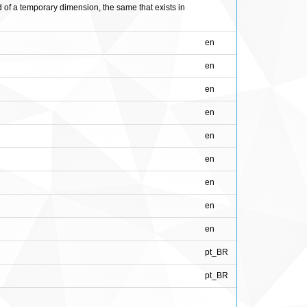
d of a temporary dimension, the same that exists in
en
en
en
en
en
en
en
en
en
pt_BR
pt_BR