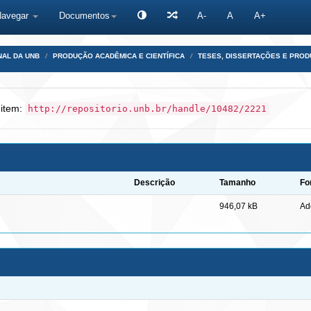
Navegar
Documentos
A-
A
A+
NAL DA UNB
PRODUÇÃO ACADÊMICA E CIENTÍFICA
TESES, DISSERTAÇÕES E PRO
 item:
http://repositorio.unb.br/handle/10482/2221
Descrição
Tamanho
Fo
946,07 kB
Ad