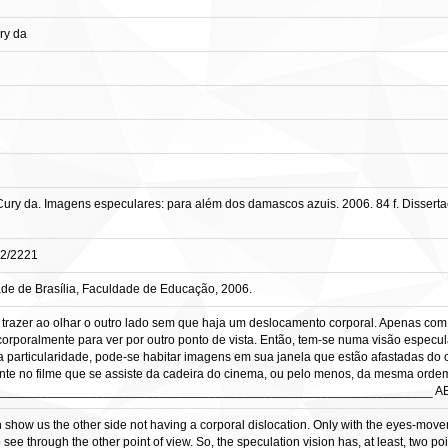
ry da
ury da. Imagens especulares: para além dos damascos azuis. 2006. 84 f. Disser
82/2221
de de Brasília, Faculdade de Educação, 2006.
 trazer ao olhar o outro lado sem que haja um deslocamento corporal. Apenas com
orporalmente para ver por outro ponto de vista. Então, tem-se numa visão especul
 particularidade, pode-se habitar imagens em sua janela que estão afastadas do 
te no filme que se assiste da cadeira do cinema, ou pelo menos, da mesma orde
______________________________________________________________ 
n show us the other side not having a corporal dislocation. Only with the eyes-mov
see through the other point of view. So, the speculation vision has, at least, two poi