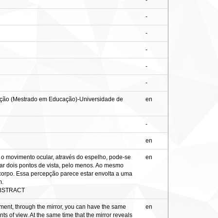
-
-
-
-
-
-
tação (Mestrado em Educação)-Universidade de
en
-
en
 o movimento ocular, através do espelho, pode-se
en
ar dois pontos de vista, pelo menos. Ao mesmo
corpo. Essa percepção parece estar envolta a uma
m.
ABSTRACT
ement, through the mirror, you can have the same
en
nts of view. At the same time that the mirror reveals