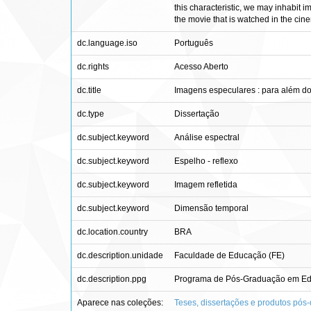
this characteristic, we may inhabit 
the movie that is watched in the cinem
dc.language.iso
Português
dc.rights
Acesso Aberto
dc.title
Imagens especulares : para além d
dc.type
Dissertação
dc.subject.keyword
Análise espectral
dc.subject.keyword
Espelho - reflexo
dc.subject.keyword
Imagem refletida
dc.subject.keyword
Dimensão temporal
dc.location.country
BRA
dc.description.unidade
Faculdade de Educação (FE)
dc.description.ppg
Programa de Pós-Graduação em E
Aparece nas coleções:
Teses, dissertações e produtos pós