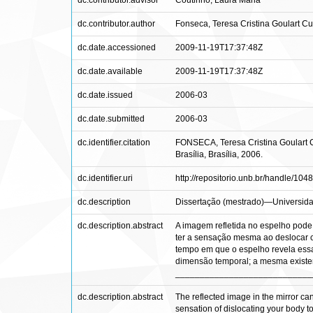
dc.contributor.advisor
Coutinho, Laura Maria
dc.contributor.author
Fonseca, Teresa Cristina Goulart Cu
dc.date.accessioned
2009-11-19T17:37:48Z
dc.date.available
2009-11-19T17:37:48Z
dc.date.issued
2006-03
dc.date.submitted
2006-03
dc.identifier.citation
FONSECA, Teresa Cristina Goulart C
Brasília, Brasília, 2006.
dc.identifier.uri
http://repositorio.unb.br/handle/104
dc.description
Dissertação (mestrado)—Universida
dc.description.abstract
A imagem refletida no espelho pode
ter a sensação mesma ao deslocar c
tempo em que o espelho revela essa
dimensão temporal; a mesma existen
____________________________
dc.description.abstract
The reflected image in the mirror ca
sensation of dislocating your body to 