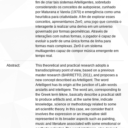
fim de criar tais sistemas Artelligentes, sobretudo
considerando os conceitos de autopoiese, cunhado
por Maturana e Varela (1970) e emergência como uma
heurística para criatividade. A fim de explorar esses
conceitos, apresentamos Zer0, uma jogo que convida o
interagente à realizar uma deriva em um universo
governado por formas geométricas. Através de
interações com outras formas, o jogador é capaz de
evoluir a partir de uma única forma de linha para
formas mais complexas. Zer0 é um sistema
multiagentes capaz de compor música emergente em
tempo real.
Abstract:
This theoretical and practical research adopts a
transdisciplinary point of view, based on a previous
master research (BARRETTO, 2011), and proposes a
new concept described as Artelligent. The word
Artelligent has its origin at the junction of Latin words
ars/artis and intelligere. The word ars, corresponding to
the Greek term tékne, basically describe a practical skill
to produce artifacts and, at the same time, indicate
knowledge, science or methodology related to some
art-scientific theory. In this case, we consider that it
involves the expression or an imaginative skill
represented in its broader aspects such as painting,
music and literature associated with some emotional or