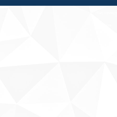
Fale conosco
Sobre