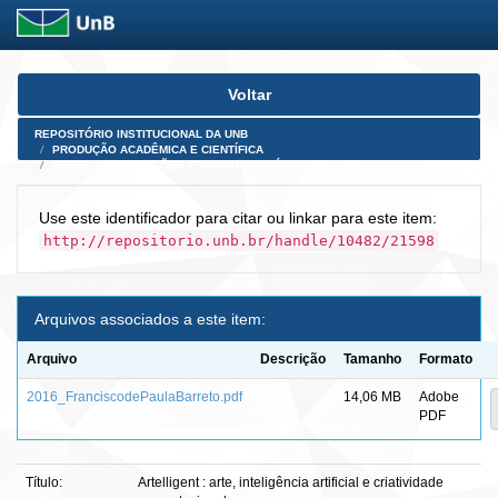
Skip
Voltar
navigation
REPOSITÓRIO INSTITUCIONAL DA UNB
PRODUÇÃO ACADÊMICA E CIENTÍFICA
TESES, DISSERTAÇÕES E PRODUTOS PÓS-DOUTORADO
Use este identificador para citar ou linkar para este item:
http://repositorio.unb.br/handle/10482/21598
Arquivos associados a este item:
Arquivo
Descrição
Tamanho
Formato
2016_FranciscodePaulaBarreto.pdf
14,06 MB
Adobe
PDF
Título:
Artelligent : arte, inteligência artificial e criatividade