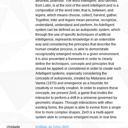
aesthetic potential. The word intelligere, also derived
from Latin, is at the root of the word intelligent and is a
composition of the word inter, that is, between, and
legere, which means choose, collect, harvest, gather.
Together, inter and legere mean perceive, recognize,
understand, understand and perform. An Artelligent
system can be defined as an autopoietic system, which
through the use of specific techniques of artificial
intelligence, represents knowledge in an extensible
way and considering the principles that describe the
human creative process, is able to demonstrate
recognizably emergent results in a given environment.
It is also presented a framework in order to clearly
define the techniques, concepts and principles that
should be applied or considered in order to create such
Artelligent systems, especially considering the
concepts of autopoiesis, created by Maturana and
Varela (1970) and emergence as a heuristic for
creativity or novelty creation. In order to explore these
concepts, we present Zer0, a game that invites the
interactor to perform a drift in a universe governed by
geometric shapes. Through interactions with other
existing forms, the player is able to evolve from a single
line to more complex shapes. Zer0 is a multi-agent
system able to compose emergent music in real time.
Unidade
Instituto de Artes (IdA)