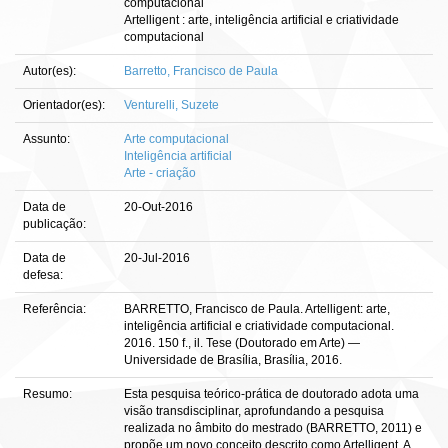
computacional
Artelligent : arte, inteligência artificial e criatividade
computacional
Autor(es):
Barretto, Francisco de Paula
Orientador(es):
Venturelli, Suzete
Assunto:
Arte computacional
Inteligência artificial
Arte - criação
Data de
20-Out-2016
publicação:
Data de
20-Jul-2016
defesa:
Referência:
BARRETTO, Francisco de Paula. Artelligent: arte,
inteligência artificial e criatividade computacional.
2016. 150 f., il. Tese (Doutorado em Arte) —
Universidade de Brasília, Brasília, 2016.
Resumo:
Esta pesquisa teórico-prática de doutorado adota uma
visão transdisciplinar, aprofundando a pesquisa
realizada no âmbito do mestrado (BARRETTO, 2011) e
propõe um novo conceito descrito como Artelligent. A