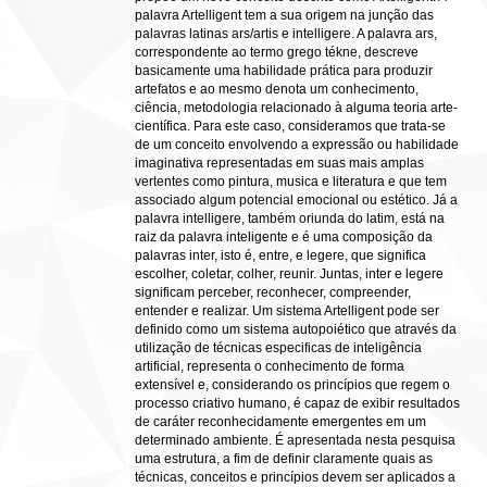
palavra Artelligent tem a sua origem na junção das
palavras latinas ars/artis e intelligere. A palavra ars,
correspondente ao termo grego tékne, descreve
basicamente uma habilidade prática para produzir
artefatos e ao mesmo denota um conhecimento,
ciência, metodologia relacionado à alguma teoria arte-
científica. Para este caso, consideramos que trata-se
de um conceito envolvendo a expressão ou habilidade
imaginativa representadas em suas mais amplas
vertentes como pintura, musica e literatura e que tem
associado algum potencial emocional ou estético. Já a
palavra intelligere, também oriunda do latim, está na
raiz da palavra inteligente e é uma composição da
palavras inter, isto é, entre, e legere, que significa
escolher, coletar, colher, reunir. Juntas, inter e legere
significam perceber, reconhecer, compreender,
entender e realizar. Um sistema Artelligent pode ser
definido como um sistema autopoiético que através da
utilização de técnicas especificas de inteligência
artificial, representa o conhecimento de forma
extensível e, considerando os princípios que regem o
processo criativo humano, é capaz de exibir resultados
de caráter reconhecidamente emergentes em um
determinado ambiente. É apresentada nesta pesquisa
uma estrutura, a fim de definir claramente quais as
técnicas, conceitos e princípios devem ser aplicados a