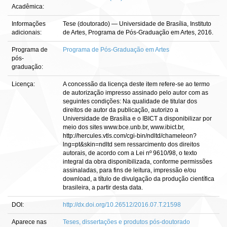
Acadêmica:
Informações
Tese (doutorado) — Universidade de Brasília, Instituto
adicionais:
de Artes, Programa de Pós-Graduação em Artes, 2016.
Programa de
Programa de Pós-Graduação em Artes
pós-
graduação:
Licença:
A concessão da licença deste item refere-se ao termo
de autorização impresso assinado pelo autor com as
seguintes condições: Na qualidade de titular dos
direitos de autor da publicação, autorizo a
Universidade de Brasília e o IBICT a disponibilizar por
meio dos sites www.bce.unb.br, www.ibict.br,
http://hercules.vtls.com/cgi-bin/ndltd/chameleon?
lng=pt&skin=ndltd sem ressarcimento dos direitos
autorais, de acordo com a Lei nº 9610/98, o texto
integral da obra disponibilizada, conforme permissões
assinaladas, para fins de leitura, impressão e/ou
download, a título de divulgação da produção científica
brasileira, a partir desta data.
DOI:
http://dx.doi.org/10.26512/2016.07.T.21598
Aparece nas
Teses, dissertações e produtos pós-doutorado