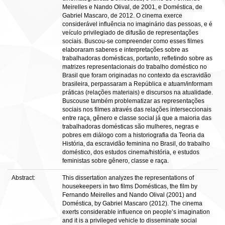
Meirelles e Nando Olival, de 2001, e Doméstica, de
Gabriel Mascaro, de 2012. O cinema exerce
considerável influência no imaginário das pessoas, e é
veículo privilegiado de difusão de representações
sociais. Buscou-se compreender como esses filmes
elaboraram saberes e interpretações sobre as
trabalhadoras domésticas, portanto, refletindo sobre as
matrizes representacionais do trabalho doméstico no
Brasil que foram originadas no contexto da escravidão
brasileira, perpassaram a República e atuam/informam
práticas (relações materiais) e discursos na atualidade.
Buscouse também problematizar as representações
sociais nos filmes através das relações interseccionais
entre raça, gênero e classe social já que a maioria das
trabalhadoras domésticas são mulheres, negras e
pobres em diálogo com a historiografia da Teoria da
História, da escravidão feminina no Brasil, do trabalho
doméstico, dos estudos cinema/história, e estudos
feministas sobre gênero, classe e raça.
Abstract:
This dissertation analyzes the representations of
housekeepers in two films Domésticas, the film by
Fernando Meirelles and Nando Olival (2001) and
Doméstica, by Gabriel Mascaro (2012). The cinema
exerts considerable influence on people’s imagination
and it is a privileged vehicle to disseminate social