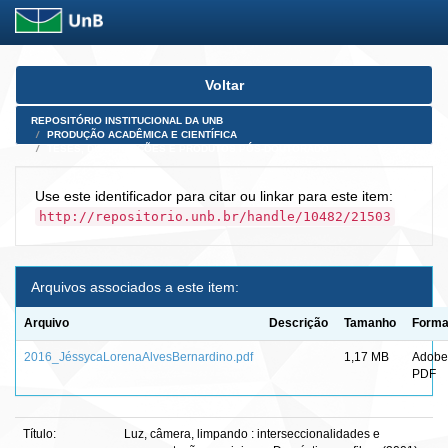
Skip
Voltar
navigation
REPOSITÓRIO INSTITUCIONAL DA UNB
PRODUÇÃO ACADÊMICA E CIENTÍFICA
TESES, DISSERTAÇÕES E PRODUTOS PÓS-DOUTORADO
Use este identificador para citar ou linkar para este item:
http://repositorio.unb.br/handle/10482/21503
Arquivos associados a este item:
Arquivo
Descrição
Tamanho
Forma
2016_JéssycaLorenaAlvesBernardino.pdf
1,17 MB
Adobe
PDF
Título:
Luz, câmera, limpando : interseccionalidades e