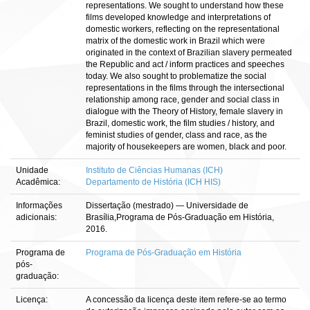
representations. We sought to understand how these
films developed knowledge and interpretations of
domestic workers, reflecting on the representational
matrix of the domestic work in Brazil which were
originated in the context of Brazilian slavery permeated
the Republic and act / inform practices and speeches
today. We also sought to problematize the social
representations in the films through the intersectional
relationship among race, gender and social class in
dialogue with the Theory of History, female slavery in
Brazil, domestic work, the film studies / history, and
feminist studies of gender, class and race, as the
majority of housekeepers are women, black and poor.
Unidade
Instituto de Ciências Humanas (ICH)
Acadêmica:
Departamento de História (ICH HIS)
Informações
Dissertação (mestrado) — Universidade de
adicionais:
Brasília,Programa de Pós-Graduação em História,
2016.
Programa de
Programa de Pós-Graduação em História
pós-
graduação:
Licença:
A concessão da licença deste item refere-se ao termo