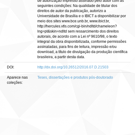
de autorização impresso assinado pelo autor com as
seguintes condições: Na qualidade de titular dos
direitos de autor da publicação, autorizo a
Universidade de Brasília e o IBICT a disponibilizar por
meio dos sites www.bce.unb.br, www.ibict.br,
http://hercules.vtls.com/cgi-bin/ndltd/chameleon?
lng=pt&skin=ndltd sem ressarcimento dos direitos
autorais, de acordo com a Lei nº 9610/98, o texto
integral da obra disponibilizada, conforme permissões
assinaladas, para fins de leitura, impressão e/ou
download, a título de divulgação da produção científica
brasileira, a partir desta data.
DOI:
http://dx.doi.org/10.26512/2016.07.D.21503
Aparece nas
Teses, dissertações e produtos pós-doutorado
coleções: