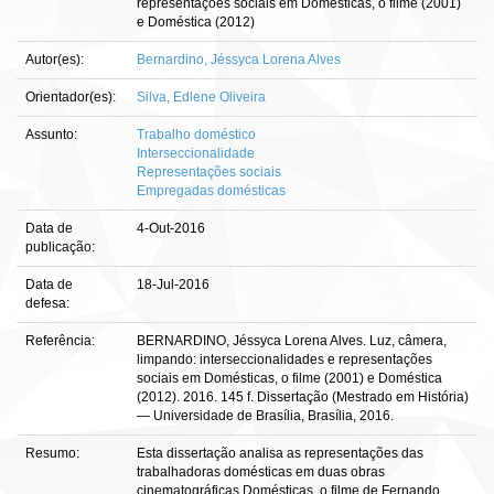
representações sociais em Domésticas, o filme (2001)
e Doméstica (2012)
Autor(es):
Bernardino, Jéssyca Lorena Alves
Orientador(es):
Silva, Edlene Oliveira
Assunto:
Trabalho doméstico
Interseccionalidade
Representações sociais
Empregadas domésticas
Data de
4-Out-2016
publicação:
Data de
18-Jul-2016
defesa:
Referência:
BERNARDINO, Jéssyca Lorena Alves. Luz, câmera,
limpando: interseccionalidades e representações
sociais em Domésticas, o filme (2001) e Doméstica
(2012). 2016. 145 f. Dissertação (Mestrado em História)
— Universidade de Brasília, Brasília, 2016.
Resumo:
Esta dissertação analisa as representações das
trabalhadoras domésticas em duas obras
cinematográficas Domésticas, o filme de Fernando