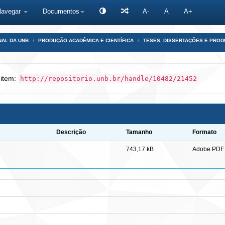
Navegar
Documentos
A-
A
A+
NAL DA UNB
PRODUÇÃO ACADÊMICA E CIENTÍFICA
TESES, DISSERTAÇÕES E PRO
 item:
http://repositorio.unb.br/handle/10482/21452
Descrição
Tamanho
Formato
743,17 kB
Adobe PDF