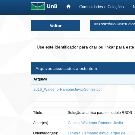
Comunidades e Coleções
Skip
REPOSITÓRIO INSTITUCIO
Voltar
navigation
Use este identificador para citar ou linkar para este
Arquivos associados a este item:
Arquivo
2016_WaldenorRamoneJuvitoGomes.pdf
Título:
Solução analítica para o modelo RSOS
Autor(es):
Gomes, Waldenor Ramone Juvito
Orientador(es):
Oliveira, Fernando Albuquerque de