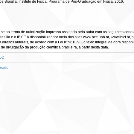
e Brasília, Instituto de Física, Programa de Pós-Graduação em Física, 2016.
-se ao termo de autorização impresso assinado pelo autor com as seguintes condiçõ
asília e o IBICT a disponibilizar por meio dos sites www.bce.unb.br, www.ibict.br, h
direitos autorais, de acordo com a Lei nº 9610/98, o texto integral da obra dispon
 de divulgação da produção científica brasileira, a partir desta data.
452
orado