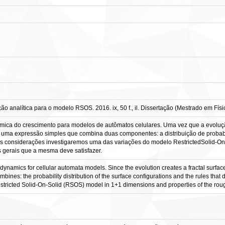
nalítica para o modelo RSOS. 2016. ix, 50 f., il. Dissertação (Mestrado em Físic
âmica do crescimento para modelos de autômatos celulares. Uma vez que a evolução
uma expressão simples que combina duas componentes: a distribuição de probabil
estas considerações investigaremos uma das variações do modelo RestrictedSolid
 gerais que a mesma deve satisfazer.
 dynamics for cellular automata models. Since the evolution creates a fractal surfa
bines: the probability distribution of the surface configurations and the rules that
Restricted Solid-On-Solid (RSOS) model in 1+1 dimensions and properties of the roughn