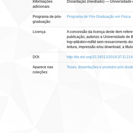
Informações
Dissertação (mestrado) — Universidade d
adicionais:
Programa de pós-
Programa de Pós-Graduação em Física
graduação:
Licença:
A concessão da licença deste item refere
publicação, autorizo a Universidade de Br
lng=pt&skin=ndltd sem ressarcimento dos 
leitura, impressão e/ou download, a título
DOI:
http://dx.doi.org/10.26512/2016.07.D.21
Aparece nas
Teses, dissertações e produtos pós-dout
coleções: