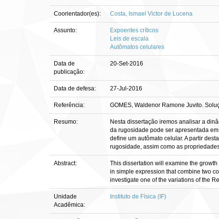
Coorientador(es):
Costa, Ismael Victor de Lucena
Assunto:
Expoentes críticos
Leis de escala
Autômatos celulares
Data de
20-Set-2016
publicação:
Data de defesa:
27-Jul-2016
Referência:
GOMES, Waldenor Ramone Juvito. Solução a
Resumo:
Nesta dissertação iremos analisar a din
da rugosidade pode ser apresentada em 
define um autômato celular. A partir d
rugosidade, assim como as propriedades
Abstract:
This dissertation will examine the growth
in simple expression that combine two com
investigate one of the variations of the 
Unidade
Instituto de Física (IF)
Acadêmica: