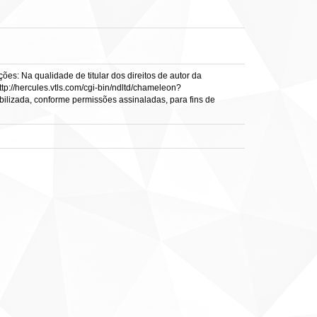
es: Na qualidade de titular dos direitos de autor da
ttp://hercules.vtls.com/cgi-bin/ndltd/chameleon?
ibilizada, conforme permissões assinaladas, para fins de