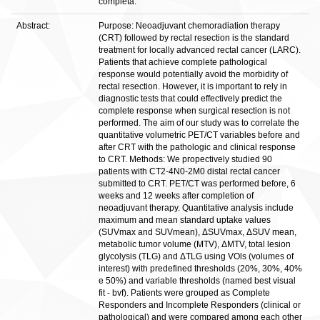
completa.
Abstract:
Purpose: Neoadjuvant chemoradiation therapy
(CRT) followed by rectal resection is the standard
treatment for locally advanced rectal cancer (LARC).
Patients that achieve complete pathological
response would potentially avoid the morbidity of
rectal resection. However, it is important to rely in
diagnostic tests that could effectively predict the
complete response when surgical resection is not
performed. The aim of our study was to correlate the
quantitative volumetric PET/CT variables before and
after CRT with the pathologic and clinical response
to CRT. Methods: We propectively studied 90
patients with CT2-4N0-2M0 distal rectal cancer
submitted to CRT. PET/CT was performed before, 6
weeks and 12 weeks after completion of
neoadjuvant therapy. Quantitative analysis include
maximum and mean standard uptake values
(SUVmax and SUVmean), ΔSUVmax, ΔSUV mean,
metabolic tumor volume (MTV), ΔMTV, total lesion
glycolysis (TLG) and ΔTLG using VOls (volumes of
interest) with predefined thresholds (20%, 30%, 40%
e 50%) and variable thresholds (named best visual
fit - bvf). Patients were grouped as Complete
Responders and Incomplete Responders (clinical or
pathological) and were compared among each other