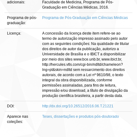
adicionais:
Faculdade de Medicina, Programa de Pós-
Graduação em Ciências Médicas, 2016.
Programa de pós-
Programa de Pós-Graduação em Ciências Médicas
graduação:
Licença:
A concessão da licença deste item refere-se ao
termo de autorização impresso assinado pelo autor
com as seguintes condições: Na qualidade de titular
dos direitos de autor da publicação, autorizo a
Universidade de Brasília e o IBICT a disponibilizar
por meio dos sites www.bce.unb.br, www.ibict.br,
http://hercules.vtls.com/cgi-bin/ndltd/chameleon?
lng=pt&skin=ndltd sem ressarcimento dos direitos
autorais, de acordo com a Lei nº 9610/98, o texto
integral da obra disponibilizada, conforme
permissões assinaladas, para fins de leitura,
impressão e/ou download, a título de divulgação da
produção científica brasileira, a partir desta data.
DOI:
http://dx.doi.org/10.26512/2016.06.T.21221
Aparece nas
Teses, dissertações e produtos pós-doutorado
coleções: