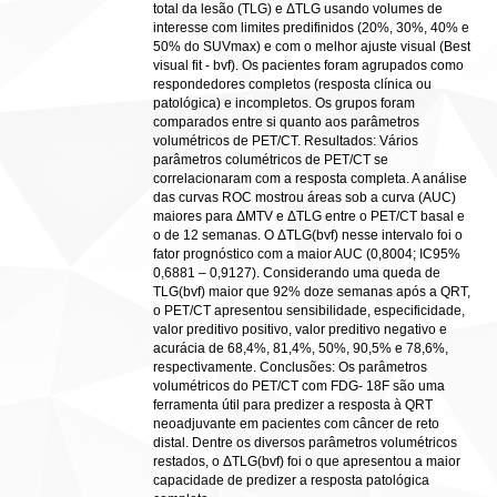
total da lesão (TLG) e ΔTLG usando volumes de
interesse com limites predifinidos (20%, 30%, 40% e
50% do SUVmax) e com o melhor ajuste visual (Best
visual fit - bvf). Os pacientes foram agrupados como
respondedores completos (resposta clínica ou
patológica) e incompletos. Os grupos foram
comparados entre si quanto aos parâmetros
volumétricos de PET/CT. Resultados: Vários
parâmetros columétricos de PET/CT se
correlacionaram com a resposta completa. A análise
das curvas ROC mostrou áreas sob a curva (AUC)
maiores para ΔMTV e ΔTLG entre o PET/CT basal e
o de 12 semanas. O ΔTLG(bvf) nesse intervalo foi o
fator prognóstico com a maior AUC (0,8004; IC95%
0,6881 – 0,9127). Considerando uma queda de
TLG(bvf) maior que 92% doze semanas após a QRT,
o PET/CT apresentou sensibilidade, especificidade,
valor preditivo positivo, valor preditivo negativo e
acurácia de 68,4%, 81,4%, 50%, 90,5% e 78,6%,
respectivamente. Conclusões: Os parâmetros
volumétricos do PET/CT com FDG- 18F são uma
ferramenta útil para predizer a resposta à QRT
neoadjuvante em pacientes com câncer de reto
distal. Dentre os diversos parâmetros volumétricos
restados, o ΔTLG(bvf) foi o que apresentou a maior
capacidade de predizer a resposta patológica