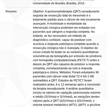
Universidade de Brasília, Brasília, 2016.
Resumo:
Objetivo: A quimorradioterapia (QRT) neoadjuvante
seguida de ressecção total do mesorreto é o
tratamento padrão para o câncer de reto localmente
avançado. A morbidade e mortalidade da
intervenção cirúrgica poderiam ser evitadas nos
pacientes que atingem a resposta completa. No
entanto, se faz necessário um método de
diagnóstico confiável, capaz de predizer com
acurácia a resposta patológica completa quando a
ressecção cirúrgica não é realizada. O objetivo do
nosso estudo foi testar se as varáveis quantitativas
volumétricas da tomografia por emissão de pósitrons
com tomografia computadorizada (PET/CT) antes e
depois da QRT são capazes de predizer a resposta
completa, correlacionando-as com a resposta
patológica e clínica. Métodos: Foram estudados 90
pacientes com câncer retal distal T2-4 N0-2 M0
submetidos a QRT. Estudos de PET/CT foram
realizados antes, 6 e 12 semanas após a conclusão
da terapia neoadjuvante. A análise quantitativa
incluiu os valores de captação padronizada máximo
e médio (SUVmax e SUVmed), as variações destes
valores após a QRT (ΔSUVmax e ΔSUVmed), o
volume tumoral metabólico (MTV), ΔMTV, a glicólise