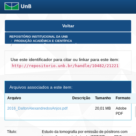
Skip
Voltar
navigation
REPOSITÓRIO INSTITUCIONAL DA UNB
PRODUÇÃO ACADÊMICA E CIENTÍFICA
TESES, DISSERTAÇÕES E PRODUTOS PÓS-DOUTORADO
Use este identificador para citar ou linkar para este item:
http://repositorio.unb.br/handle/10482/21221
Arquivos associados a este item:
Arquivo
Descrição
Tamanho
Formato
2016_DaltonAlexandredosAnjos.pdf
20,01 MB
Adobe
PDF
Título:
Estudo da tomografia por emissão de pósitrons com