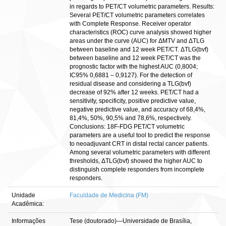
in regards to PET/CT volumetric parameters. Results:
Several PET/CT volumetric parameters correlates
with Complete Response. Receiver operator
characteristics (ROC) curve analysis showed higher
areas under the curve (AUC) for ΔMTV and ΔTLG
between baseline and 12 week PET/CT. ΔTLG(bvf)
between baseline and 12 week PET/CT was the
prognostic factor with the highest AUC (0,8004;
IC95% 0,6881 – 0,9127). For the detection of
residual disease and considering a TLG(bvf)
decrease of 92% after 12 weeks. PET/CT had a
sensitivity, specificity, positive predictive value,
negative predictive value, and accuracy of 68,4%,
81,4%, 50%, 90,5% and 78,6%, respectively.
Conclusions: 18F-FDG PET/CT volumetric
parameters are a useful tool to predict the response
to neoadjuvant CRT in distal rectal cancer patients.
Among several volumetric parameters with different
thresholds, ΔTLG(bvf) showed the higher AUC to
distinguish complete responders from incomplete
responders.
Unidade
Faculdade de Medicina (FM)
Acadêmica:
Informações
Tese (doutorado)—Universidade de Brasília,