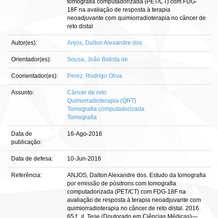
tomografia computadorizada (PET/CT) com FDG-
18F na avaliação de resposta à terapia
neoadjuvante com quimiorradioterapia no câncer de
reto distal
Autor(es):
Anjos, Dalton Alexandre dos
Orientador(es):
Sousa, João Batista de
Coorientador(es):
Perez, Rodrigo Oliva
Assunto:
Câncer de reto
Quimorradioterapia (QRT)
Tomografia computadorizada
Tomografia
Data de
16-Ago-2016
publicação:
Data de defesa:
10-Jun-2016
Referência:
ANJOS, Dalton Alexandre dos. Estudo da tomografia
por emissão de pósitrons com tomografia
computadorizada (PET/CT) com FDG-18F na
avaliação de resposta à terapia neoadjuvante com
quimiorradioterapia no câncer de reto distal. 2016.
65 f., il. Tese (Doutorado em Ciências Médicas)—