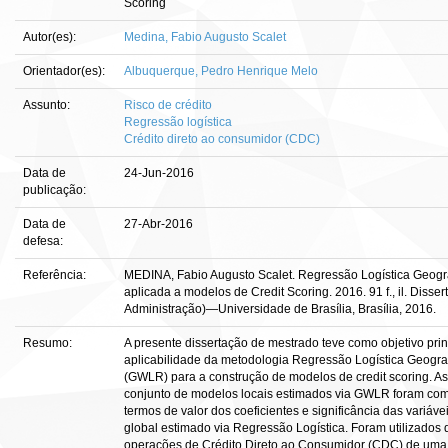
Scoring
Autor(es):
Medina, Fabio Augusto Scalet
Orientador(es):
Albuquerque, Pedro Henrique Melo
Assunto:
Risco de crédito
Regressão logística
Crédito direto ao consumidor (CDC)
Data de
24-Jun-2016
publicação:
Data de
27-Abr-2016
defesa:
Referência:
MEDINA, Fabio Augusto Scalet. Regressão Logística Geog
aplicada a modelos de Credit Scoring. 2016. 91 f., il. Diss
Administração)—Universidade de Brasília, Brasília, 2016.
Resumo:
A presente dissertação de mestrado teve como objetivo princ
aplicabilidade da metodologia Regressão Logística Geogr
(GWLR) para a construção de modelos de credit scoring. As
conjunto de modelos locais estimados via GWLR foram com
termos de valor dos coeficientes e significância das variáve
global estimado via Regressão Logística. Foram utilizados 
operações de Crédito Direto ao Consumidor (CDC) de uma i