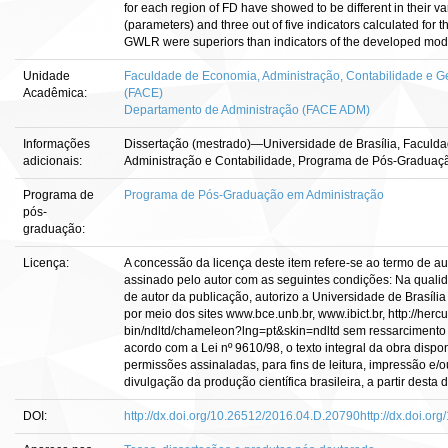
for each region of FD have showed to be different in their va
(parameters) and three out of five indicators calculated for
GWLR were superiors than indicators of the developed mode
Unidade
Faculdade de Economia, Administração, Contabilidade e Ge
Acadêmica:
(FACE)
Departamento de Administração (FACE ADM)
Informações
Dissertação (mestrado)—Universidade de Brasília, Faculd
adicionais:
Administração e Contabilidade, Programa de Pós-Graduaçã
Programa de
Programa de Pós-Graduação em Administração
pós-
graduação:
Licença:
A concessão da licença deste item refere-se ao termo de a
assinado pelo autor com as seguintes condições: Na qualidad
de autor da publicação, autorizo a Universidade de Brasília 
por meio dos sites www.bce.unb.br, www.ibict.br, http://hercu
bin/ndltd/chameleon?lng=pt&skin=ndltd sem ressarcimento d
acordo com a Lei nº 9610/98, o texto integral da obra dispo
permissões assinaladas, para fins de leitura, impressão e/o
divulgação da produção científica brasileira, a partir desta d
DOI:
http://dx.doi.org/10.26512/2016.04.D.20790http://dx.doi.o