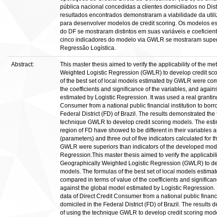
pública nacional concedidas a clientes domiciliados no Dist
resultados encontrados demonstraram a viabilidade da uti
para desenvolver modelos de credit scoring. Os modelos e
do DF se mostraram distintos em suas variáveis e coeficient
cinco indicadores do modelo via GWLR se mostraram super
Regressão Logística.
Abstract:
This master thesis aimed to verify the applicability of the 
Weighted Logistic Regression (GWLR) to develop credit sco
of the best set of local models estimated by GWLR were com
the coefficients and significance of the variables, and again
estimated by Logistic Regression. It was used a real granting
Consumer from a national public financial institution to bor
Federal District (FD) of Brazil. The results demonstrated the f
technique GWLR to develop credit scoring models. The est
region of FD have showed to be different in their variables a
(parameters) and three out of five indicators calculated for
GWLR were superiors than indicators of the developed mode
Regression.This master thesis aimed to verify the applicabil
Geographically Weighted Logistic Regression (GWLR) to dev
models. The formulas of the best set of local models esti
compared in terms of value of the coefficients and significan
against the global model estimated by Logistic Regression. 
data of Direct Credit Consumer from a national public financi
domiciled in the Federal District (FD) of Brazil. The results 
of using the technique GWLR to develop credit scoring mod