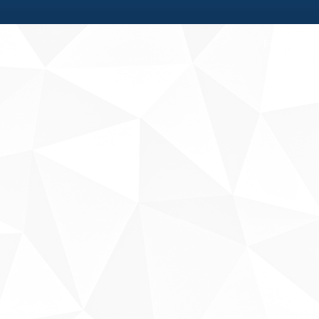
Fale conosco
Sobre