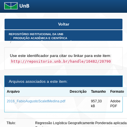
Skip
Voltar
navigation
REPOSITÓRIO INSTITUCIONAL DA UNB
PRODUÇÃO ACADÊMICA E CIENTÍFICA
TESES, DISSERTAÇÕES E PRODUTOS PÓS-DOUTORADO
Use este identificador para citar ou linkar para este item:
http://repositorio.unb.br/handle/10482/20790
Arquivos associados a este item:
Arquivo
Descrição
Tamanho
Formato
2016_FabioAugustoScaletMedina.pdf
957,33
Adobe
kB
PDF
Título:
Regressão Logística Geograficamente Ponderada aplicada