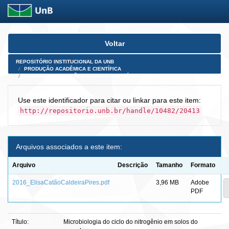
Skip
Voltar
navigation
REPOSITÓRIO INSTITUCIONAL DA UNB
PRODUÇÃO ACADÊMICA E CIENTÍFICA
TESES, DISSERTAÇÕES E PRODUTOS PÓS-DOUTORADO
Use este identificador para citar ou linkar para este item:
http://repositorio.unb.br/handle/10482/20413
Arquivos associados a este item:
Arquivo
Descrição
Tamanho
Formato
2016_ElisaCatãoCaldeiraPires.pdf
3,96 MB
Adobe
PDF
Título:
Microbiologia do ciclo do nitrogênio em solos do