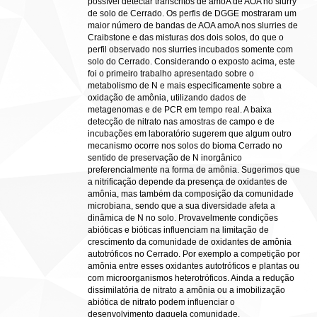
possível detectar transcritos de amoA de AOA no slurry
de solo de Cerrado. Os perfis de DGGE mostraram um
maior número de bandas de AOA amoA nos slurries de
Craibstone e das misturas dos dois solos, do que o
perfil observado nos slurries incubados somente com
solo do Cerrado. Considerando o exposto acima, este
foi o primeiro trabalho apresentado sobre o
metabolismo de N e mais especificamente sobre a
oxidação de amônia, utilizando dados de
metagenomas e de PCR em tempo real. A baixa
detecção de nitrato nas amostras de campo e de
incubações em laboratório sugerem que algum outro
mecanismo ocorre nos solos do bioma Cerrado no
sentido de preservação de N inorgânico
preferencialmente na forma de amônia. Sugerimos que
a nitrificação depende da presença de oxidantes de
amônia, mas também da composição da comunidade
microbiana, sendo que a sua diversidade afeta a
dinâmica de N no solo. Provavelmente condições
abióticas e bióticas influenciam na limitação de
crescimento da comunidade de oxidantes de amônia
autotróficos no Cerrado. Por exemplo a competição por
amônia entre esses oxidantes autotróficos e plantas ou
com microorganismos heterotróficos. Ainda a redução
dissimilatória de nitrato a amônia ou a imobilização
abiótica de nitrato podem influenciar o
desenvolvimento daquela comunidade.