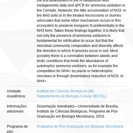
the first assessment of the N metabolism with
metagenomic data and qPCR for ammonia oxidation in
the Cerrado. However, the little accumulation of NO3- in
the field soils or in the treated microcosms or slurries
advocates that some other mechanism occurs in this
ecosystem to preserve inorganic N preferentially in the
NH3 form. Taken these findings together, it is likely that
not only the presence of ammonia oxidizers is
fundamental for nitrification to occur, but that the
microbial community composition and diversity affects
the direction in which N process occur in soil. Most
possibly there is a correlation between abiotic and
biotic conditions that limits the abundance of
autotrophic ammonia oxidizers, as for example the
competition for NH4+ by plants or heterotrophic
microbes or through dissimilatory reduction of NO3- to
NH4+.
Unidade
Instituto de Ciências Biológicas (IB)
Acadêmica:
Departamento de Biologia Celular (IB CEL)
Informações
Dissertação (mestrado)—Universidade de Brasília,
adicionais:
Instituto de Ciências Biológicas, Programa de Pós-
Graduação em Biologia Microbiana, 2016.
Programa de
Programa de Pós-Graduação em Biologia Microbiana
pós-