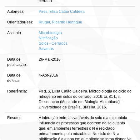
cerrado
Autor(es):
Pires, Elisa Catão Caldeira
Orientador(es):
Kruger, Ricardo Henrique
Assunto:
Microbiologia
Nitrificação
Solos - Cerrados
Savanas
Data de
26-Mai-2016
publicação:
Data de
4-Abr-2016
defesa:
Referência:
PIRES, Elisa Catão Caldeira. Microbiologia do ciclo do
nitrogênio em solos do cerrado. 2016. xi, 81 f., il.
Dissertação (Mestrado em Biologia Microbiana)—
Universidade de Brasília, Brasília, 2016.
Resumo:
A interação entre as variáveis do solo e a microbiota
influencia os processos que ocorrem no solo, tanto
que, em ambientes terrestres o N é reciclado
primariamente pela microbiota. No ciclo do N, a
nitrificação é a etapa em que nitrato se torna disponível