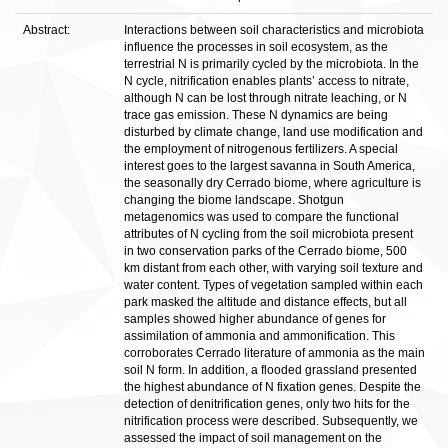
Abstract:
Interactions between soil characteristics and microbiota
influence the processes in soil ecosystem, as the
terrestrial N is primarily cycled by the microbiota. In the
N cycle, nitrification enables plants’ access to nitrate,
although N can be lost through nitrate leaching, or N
trace gas emission. These N dynamics are being
disturbed by climate change, land use modification and
the employment of nitrogenous fertilizers. A special
interest goes to the largest savanna in South America,
the seasonally dry Cerrado biome, where agriculture is
changing the biome landscape. Shotgun
metagenomics was used to compare the functional
attributes of N cycling from the soil microbiota present
in two conservation parks of the Cerrado biome, 500
km distant from each other, with varying soil texture and
water content. Types of vegetation sampled within each
park masked the altitude and distance effects, but all
samples showed higher abundance of genes for
assimilation of ammonia and ammonification. This
corroborates Cerrado literature of ammonia as the main
soil N form. In addition, a flooded grassland presented
the highest abundance of N fixation genes. Despite the
detection of denitrification genes, only two hits for the
nitrification process were described. Subsequently, we
assessed the impact of soil management on the