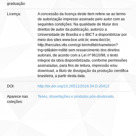
graduação:
Licença:
A concessão da licença deste item refere-se ao termo
de autorização impresso assinado pelo autor com as
seguintes condições: Na qualidade de titular dos
direitos de autor da publicação, autorizo a
Universidade de Brasília e o IBICT a disponibilizar por
meio dos sites www.bce.unb.br, www.ibict.br,
http://hercules.vtls.com/cgi-bin/ndltd/chameleon?
lng=pt&skin=ndltd sem ressarcimento dos direitos
autorais, de acordo com a Lei nº 9610/98, o texto
integral da obra disponibilizada, conforme permissões
assinaladas, para fins de leitura, impressão e/ou
download, a título de divulgação da produção científica
brasileira, a partir desta data.
DOI:
http://dx.doi.org/10.26512/2016.04.D.20413
Aparece nas
Teses, dissertações e produtos pós-doutorado
coleções: