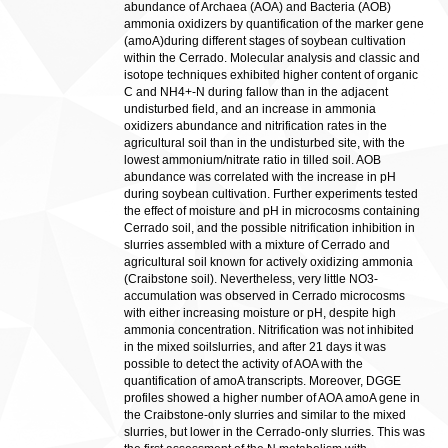
abundance of Archaea (AOA) and Bacteria (AOB)
ammonia oxidizers by quantification of the marker gene
(amoA)during different stages of soybean cultivation
within the Cerrado. Molecular analysis and classic and
isotope techniques exhibited higher content of organic
C and NH4+-N during fallow than in the adjacent
undisturbed field, and an increase in ammonia
oxidizers abundance and nitrification rates in the
agricultural soil than in the undisturbed site, with the
lowest ammonium/nitrate ratio in tilled soil. AOB
abundance was correlated with the increase in pH
during soybean cultivation. Further experiments tested
the effect of moisture and pH in microcosms containing
Cerrado soil, and the possible nitrification inhibition in
slurries assembled with a mixture of Cerrado and
agricultural soil known for actively oxidizing ammonia
(Craibstone soil). Nevertheless, very little NO3-
accumulation was observed in Cerrado microcosms
with either increasing moisture or pH, despite high
ammonia concentration. Nitrification was not inhibited
in the mixed soilslurries, and after 21 days it was
possible to detect the activity of AOA with the
quantification of amoA transcripts. Moreover, DGGE
profiles showed a higher number of AOA amoA gene in
the Craibstone-only slurries and similar to the mixed
slurries, but lower in the Cerrado-only slurries. This was