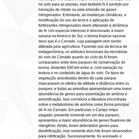
no solo para as plantas, mas também N é perdido por
lixiviação de nitrato ou pela emissão de gases
nitrogenados. Entretanto, as mudanças climáticas, a
modificação do uso da terra e a aplicação de
fertilizantes nitrogenados veem alterando a dinâmica
de N. Um especial interesse é direcionado à maior
savana na América do Sul, o bioma tropical sazonal
seco que é o Cerrado, cuja paisagem vem sendo
alterada pela agricultura. Fazendo uso da técnica de
metagenômica, os atributos funcionais da microbiota
do solo do Cerrado quanto ao ciclo do N foram
comparados entre dois parques de conservação do
bioma, distantes 500 km entre si, com variação na
textura e no conteúdo de água do solo. Os tipos de
vegetação amostradas dentro de cada parque
mascararam os efeitos de altitude e distância entre os
parques, e todas as amostras apresentaram uma maior
abundância de genes para assimilação de amônia e
amonificação. Isso corrobora a literatura encontrada
sobre o metabolismo de amônia como forma principal
de N no Cerrado. Em particular, o Campo limpo
alagado, presente somente em um dos parques,
apresentou a maior abundância de genes fixadores de
nitrogênio. Ainda, foram detectados genes para
denitrificação, mas somente dois hits foram observados
para nitrificação. Sucessivamente, foi acessado o