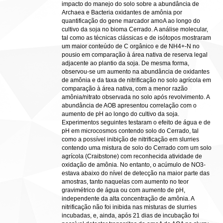
impacto do manejo do solo sobre a abundância de
Archaea e Bacteria oxidantes de amônia por
quantificação do gene marcador amoA ao longo do
cultivo da soja no bioma Cerrado. A análise molecular,
tal como as técnicas clássicas e de isótopos mostraram
um maior conteúdo de C orgânico e de NH4+-N no
pousio em comparação à área nativa de reserva legal
adjacente ao plantio da soja. De mesma forma,
observou-se um aumento na abundância de oxidantes
de amônia e da taxa de nitrificação no solo agrícola em
comparação à área nativa, com a menor razão
amônia/nitrato observada no solo após revolvimento. A
abundância de AOB apresentou correlação com o
aumento de pH ao longo do cultivo da soja.
Experimentos seguintes testaram o efeito de água e de
pH em microcosmos contendo solo do Cerrado, tal
como a possível inibição de nitrificação em slurries
contendo uma mistura de solo do Cerrado com um solo
agrícola (Craibstone) com reconhecida atividade de
oxidação de amônia. No entanto, o acúmulo de NO3-
estava abaixo do nível de detecção na maior parte das
amostras, tanto naquelas com aumento no teor
gravimétrico de água ou com aumento de pH,
independente da alta concentração de amônia. A
nitrificação não foi inibida nas misturas de slurries
incubadas, e, ainda, após 21 dias de incubação foi