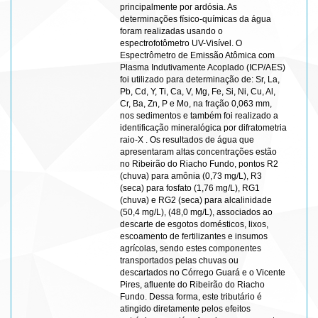
principalmente por ardósia. As
determinações físico-químicas da água
foram realizadas usando o
espectrofotômetro UV-Visível. O
Espectrômetro de Emissão Atômica com
Plasma Indutivamente Acoplado (ICP/AES)
foi utilizado para determinação de: Sr, La,
Pb, Cd, Y, Ti, Ca, V, Mg, Fe, Si, Ni, Cu, Al,
Cr, Ba, Zn, P e Mo, na fração 0,063 mm,
nos sedimentos e também foi realizado a
identificação mineralógica por difratometria
raio-X . Os resultados de água que
apresentaram altas concentrações estão
no Ribeirão do Riacho Fundo, pontos R2
(chuva) para amônia (0,73 mg/L), R3
(seca) para fosfato (1,76 mg/L), RG1
(chuva) e RG2 (seca) para alcalinidade
(50,4 mg/L), (48,0 mg/L), associados ao
descarte de esgotos domésticos, lixos,
escoamento de fertilizantes e insumos
agrícolas, sendo estes componentes
transportados pelas chuvas ou
descartados no Córrego Guará e o Vicente
Pires, afluente do Ribeirão do Riacho
Fundo. Dessa forma, este tributário é
atingido diretamente pelos efeitos