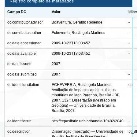
Registro completo de metadados
Campo DC
Valor
Idio
dc.contributor.advisor
Boaventura, Geraldo Resende
-
dc.contributor.author
Echeverria, Rosângela Martines
-
dc.date.accessioned
2009-10-23T18:03:45Z
-
dc.date.available
2009-10-23T18:03:45Z
-
dc.date.issued
2007
-
dc.date.submitted
2007
-
dc.identifier.citation
ECHEVERRIA, Rosângela Martines.
en
Avaliação de impactos ambientais nos
tributários do lago Paranoá, Brasília - DF.
2007. 132 f. Dissertação (Mestrado em
Geologia) — Universidade de Brasília,
Brasília, 2007.
dc.identifier.uri
http://repositorio.unb.br/handle/10482/2040
-
dc.description
Dissertação (mestrado) — Universidade de
pt_B
Brasília, Instituto de Geociências,