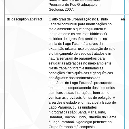
Programa de Pós-Graduação em
Geologia, 2007.
dc.description.abstract
O alto grau de urbanização no Distrito
en
Federal contribuiu para modificações no
meio ambiente o que atingiu direta e
indiretamente os recursos hídricos. O
histórico de agressões ambientais na
bacia do Lago Paranoá através da
expansão urbana, uso e ocupação do solo
e o lançamento de esgotos tratados e in
natura serviram de parâmetros para
estudar as alterações no meio ambiente.
Neste trabalho foram estudadas as
condições físico-químicas e geoquímicas
das águas e dos sedimentos dos
tributários do Lago Paranoá, procurando
entender o comportamento dos elementos
químicos e suas interações, bem como
verificar as prováveis fontes de poluição. A
área deste estudo é formada pela Bacia do
Lago Paranoá, cujas unidades
hidrográficas são: Santa Maria/Torto,
Bananal, Riacho Fundo, Ribeirão do Gama
e Lago Paranoá. A geologia pertence ao
Grupo Paranoá e é composta