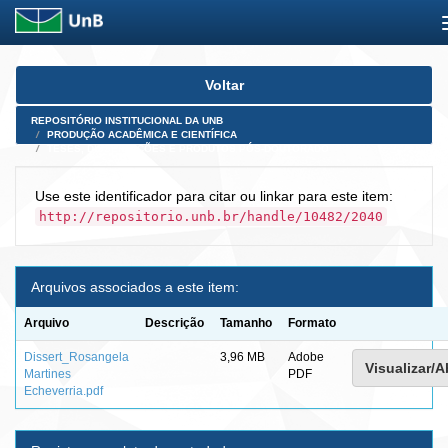
Skip
Voltar
navigation
REPOSITÓRIO INSTITUCIONAL DA UNB
PRODUÇÃO ACADÊMICA E CIENTÍFICA
TESES, DISSERTAÇÕES E PRODUTOS PÓS-DOUTORADO
Use este identificador para citar ou linkar para este item:
http://repositorio.unb.br/handle/10482/2040
Arquivos associados a este item:
Arquivo
Descrição
Tamanho
Formato
Dissert_Rosangela
3,96 MB
Adobe
Visualizar/A
Martines
PDF
Echeverria.pdf