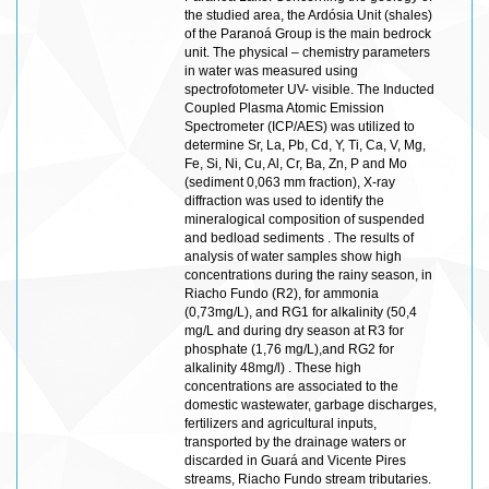
the studied area, the Ardósia Unit (shales)
of the Paranoá Group is the main bedrock
unit. The physical – chemistry parameters
in water was measured using
spectrofotometer UV- visible. The Inducted
Coupled Plasma Atomic Emission
Spectrometer (ICP/AES) was utilized to
determine Sr, La, Pb, Cd, Y, Ti, Ca, V, Mg,
Fe, Si, Ni, Cu, Al, Cr, Ba, Zn, P and Mo
(sediment 0,063 mm fraction), X-ray
diffraction was used to identify the
mineralogical composition of suspended
and bedload sediments . The results of
analysis of water samples show high
concentrations during the rainy season, in
Riacho Fundo (R2), for ammonia
(0,73mg/L), and RG1 for alkalinity (50,4
mg/L and during dry season at R3 for
phosphate (1,76 mg/L),and RG2 for
alkalinity 48mg/l) . These high
concentrations are associated to the
domestic wastewater, garbage discharges,
fertilizers and agricultural inputs,
transported by the drainage waters or
discarded in Guará and Vicente Pires
streams, Riacho Fundo stream tributaries.