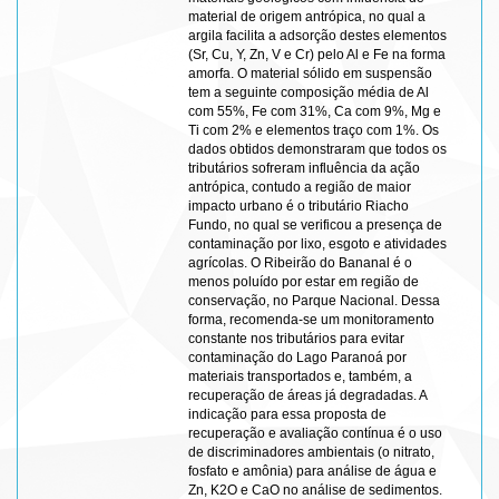
material de origem antrópica, no qual a
argila facilita a adsorção destes elementos
(Sr, Cu, Y, Zn, V e Cr) pelo Al e Fe na forma
amorfa. O material sólido em suspensão
tem a seguinte composição média de Al
com 55%, Fe com 31%, Ca com 9%, Mg e
Ti com 2% e elementos traço com 1%. Os
dados obtidos demonstraram que todos os
tributários sofreram influência da ação
antrópica, contudo a região de maior
impacto urbano é o tributário Riacho
Fundo, no qual se verificou a presença de
contaminação por lixo, esgoto e atividades
agrícolas. O Ribeirão do Bananal é o
menos poluído por estar em região de
conservação, no Parque Nacional. Dessa
forma, recomenda-se um monitoramento
constante nos tributários para evitar
contaminação do Lago Paranoá por
materiais transportados e, também, a
recuperação de áreas já degradadas. A
indicação para essa proposta de
recuperação e avaliação contínua é o uso
de discriminadores ambientais (o nitrato,
fosfato e amônia) para análise de água e
Zn, K2O e CaO no análise de sedimentos.