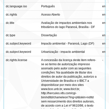
dc.language.iso
Português
en
dc.rights
Acesso Aberto
en
dc.title
Avaliação de impactos ambientais nos
en
tributários do lago Paranoá, Brasília - DF
dc.type
Dissertação
en
dc.subject.keyword
Impacto ambiental - Paranoá, Lago (DF)
en
dc.subject.keyword
Urbanização - impacto ambiental
en
dc.rights.license
A concessão da licença deste item refere-
-
se ao termo de autorização impresso
assinado pelo autor com as seguintes
condições: Na qualidade de titular dos
direitos de autor da publicação, autorizo a
Universidade de Brasília e o IBICT a
disponibilizar por meio dos sites
www.bce.unb.br, www.ibict.br,
http://hercules.vtls.com/cgi-
bin/ndltd/chameleon?lng=pt&skin=ndltd
sem ressarcimento dos direitos autorais,
de acordo com a Lei nº 9610/98, o texto