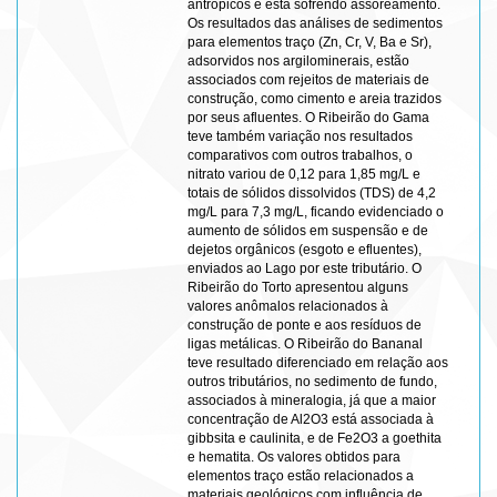
antrópicos e está sofrendo assoreamento.
Os resultados das análises de sedimentos
para elementos traço (Zn, Cr, V, Ba e Sr),
adsorvidos nos argilominerais, estão
associados com rejeitos de materiais de
construção, como cimento e areia trazidos
por seus afluentes. O Ribeirão do Gama
teve também variação nos resultados
comparativos com outros trabalhos, o
nitrato variou de 0,12 para 1,85 mg/L e
totais de sólidos dissolvidos (TDS) de 4,2
mg/L para 7,3 mg/L, ficando evidenciado o
aumento de sólidos em suspensão e de
dejetos orgânicos (esgoto e efluentes),
enviados ao Lago por este tributário. O
Ribeirão do Torto apresentou alguns
valores anômalos relacionados à
construção de ponte e aos resíduos de
ligas metálicas. O Ribeirão do Bananal
teve resultado diferenciado em relação aos
outros tributários, no sedimento de fundo,
associados à mineralogia, já que a maior
concentração de Al2O3 está associada à
gibbsita e caulinita, e de Fe2O3 a goethita
e hematita. Os valores obtidos para
elementos traço estão relacionados a
materiais geológicos com influência de