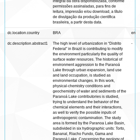
integral da obra disponibilizada, conforme
permissões assinaladas, para fins de
leitura, impressão e/ou download, a título
de divulgação da produção científica
brasileira, a partir desta data.
dc.location.country
BRA
en
dc.description.abstract1
The high level of urbanization in “Distrito
-
Federal” in Brazil is contributing to modify
the environment particularly the quality of
surface water resources. The historical of
environment aggression to the Paranoá
Lake through urban expansion, land use
and land occupation, is studied as
environmental changes. In this work,
physical-chemistry conditions and
geochemistry of water and sediments of the
Paranoá Lake contributories is studied,
trying to understand the behavior of the
chemical elements and their interactions,
as well to verify the possible inputs of
anthropogenic contamination. The study
area is formed by the Paranoa Lake Basin,
subdivided in six hydrographic units: Torto,
Bananal, Riacho Fundo, Gama and
Paranoá Lake. Concerning the geology of