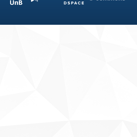
Fale conosco
Sobre