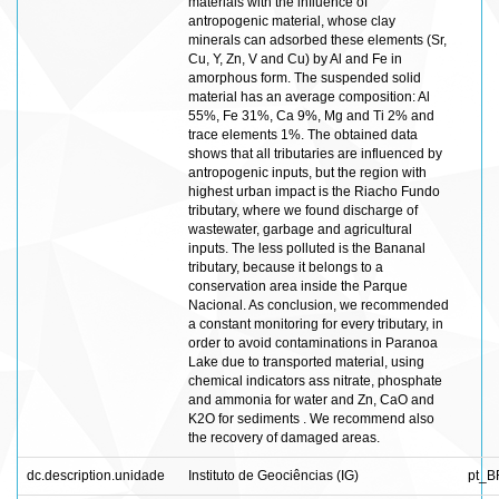
materials with the influence of
antropogenic material, whose clay
minerals can adsorbed these elements (Sr,
Cu, Y, Zn, V and Cu) by Al and Fe in
amorphous form. The suspended solid
material has an average composition: Al
55%, Fe 31%, Ca 9%, Mg and Ti 2% and
trace elements 1%. The obtained data
shows that all tributaries are influenced by
antropogenic inputs, but the region with
highest urban impact is the Riacho Fundo
tributary, where we found discharge of
wastewater, garbage and agricultural
inputs. The less polluted is the Bananal
tributary, because it belongs to a
conservation area inside the Parque
Nacional. As conclusion, we recommended
a constant monitoring for every tributary, in
order to avoid contaminations in Paranoa
Lake due to transported material, using
chemical indicators ass nitrate, phosphate
and ammonia for water and Zn, CaO and
K2O for sediments . We recommend also
the recovery of damaged areas.
dc.description.unidade
Instituto de Geociências (IG)
pt_B