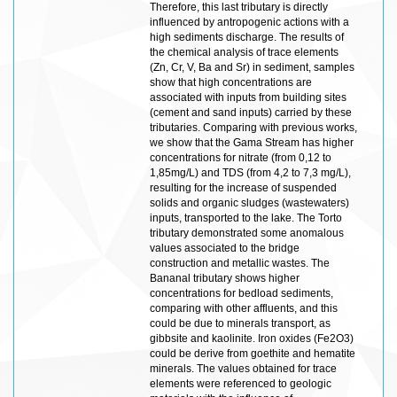
Therefore, this last tributary is directly
influenced by antropogenic actions with a
high sediments discharge. The results of
the chemical analysis of trace elements
(Zn, Cr, V, Ba and Sr) in sediment, samples
show that high concentrations are
associated with inputs from building sites
(cement and sand inputs) carried by these
tributaries. Comparing with previous works,
we show that the Gama Stream has higher
concentrations for nitrate (from 0,12 to
1,85mg/L) and TDS (from 4,2 to 7,3 mg/L),
resulting for the increase of suspended
solids and organic sludges (wastewaters)
inputs, transported to the lake. The Torto
tributary demonstrated some anomalous
values associated to the bridge
construction and metallic wastes. The
Bananal tributary shows higher
concentrations for bedload sediments,
comparing with other affluents, and this
could be due to minerals transport, as
gibbsite and kaolinite. Iron oxides (Fe2O3)
could be derive from goethite and hematite
minerals. The values obtained for trace
elements were referenced to geologic