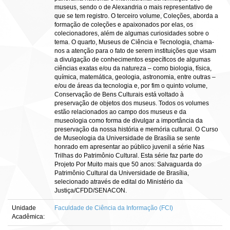
museus, sendo o de Alexandria o mais representativo de
que se tem registro. O terceiro volume, Coleções, aborda a
formação de coleções e apaixonados por elas, os
colecionadores, além de algumas curiosidades sobre o
tema. O quarto, Museus de Ciência e Tecnologia, chama-
nos a atenção para o fato de serem instituições que visam
a divulgação de conhecimentos específicos de algumas
ciências exatas e/ou da natureza – como biologia, física,
química, matemática, geologia, astronomia, entre outras –
e/ou de áreas da tecnologia e, por fim o quinto volume,
Conservação de Bens Culturais está voltado à
preservação de objetos dos museus. Todos os volumes
estão relacionados ao campo dos museus e da
museologia como forma de divulgar a importância da
preservação da nossa história e memória cultural. O Curso
de Museologia da Universidade de Brasília se sente
honrado em apresentar ao público juvenil a série Nas
Trilhas do Patrimônio Cultural. Esta série faz parte do
Projeto Por Muito mais que 50 anos: Salvaguarda do
Patrimônio Cultural da Universidade de Brasília,
selecionado através de edital do Ministério da
Justiça/CFDD/SENACON.
Unidade
Faculdade de Ciência da Informação (FCI)
Acadêmica: