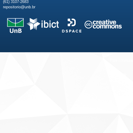
(61) 3107-2683
repositorio@unb.br
Fale conosco
Sobre