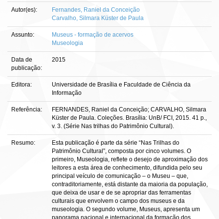
Autor(es):
Fernandes, Raniel da Conceição
Carvalho, Silmara Küster de Paula
Assunto:
Museus - formação de acervos
Museologia
Data de
2015
publicação:
Editora:
Universidade de Brasília e Faculdade de Ciência da
Informação
Referência:
FERNANDES, Raniel da Conceição; CARVALHO, Silmara
Küster de Paula. Coleções. Brasília: UnB/ FCI, 2015. 41 p.,
v. 3. (Série Nas trilhas do Patrimônio Cultural).
Resumo:
Esta publicação é parte da série “Nas Trilhas do
Patrimônio Cultural”, composta por cinco volumes. O
primeiro, Museologia, reflete o desejo de aproximação dos
leitores a esta área de conhecimento, difundida pelo seu
principal veículo de comunicação – o Museu – que,
contraditoriamente, está distante da maioria da população,
que deixa de usar e de se apropriar das ferramentas
culturais que envolvem o campo dos museus e da
museologia. O segundo volume, Museus, apresenta um
panorama nacional e internacional da formação dos