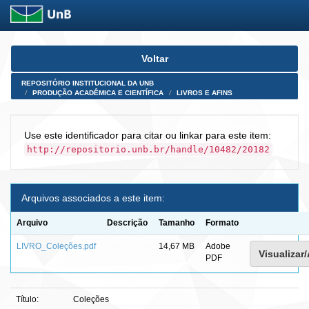
Skip
Voltar
navigation
REPOSITÓRIO INSTITUCIONAL DA UNB
PRODUÇÃO ACADÊMICA E CIENTÍFICA
LIVROS E AFINS
Use este identificador para citar ou linkar para este item:
http://repositorio.unb.br/handle/10482/20182
Arquivos associados a este item:
Arquivo
Descrição
Tamanho
Formato
LIVRO_Coleções.pdf
14,67 MB
Adobe
Visualizar/
PDF
Título:
Coleções