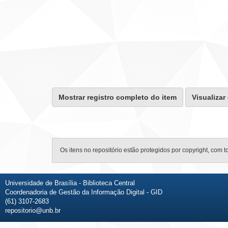
Mostrar registro completo do item
Visualizar
Os itens no repositório estão protegidos por copyright, com t
Universidade de Brasília - Biblioteca Central
Coordenadoria de Gestão da Informação Digital - GID
(61) 3107-2683
repositorio@unb.br