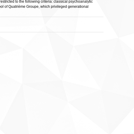
stricted to the following criteria: classical psychoanalytic
ool of Quatrième Groupe, which privileged generational