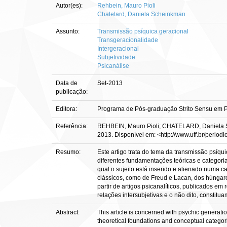
Autor(es):
Rehbein, Mauro Pioli
Chatelard, Daniela Scheinkman
Assunto:
Transmissão psíquica geracional
Transgeracionalidade
Intergeracional
Subjetividade
Psicanálise
Data de
Set-2013
publicação:
Editora:
Programa de Pós-graduação Strito Sensu em P
Referência:
REHBEIN, Mauro Pioli; CHATELARD, Daniela Schei
2013. Disponível em: <http://www.uff.br/period
Resumo:
Este artigo trata do tema da transmissão psíqui
diferentes fundamentações teóricas e categori
qual o sujeito está inserido e alienado numa ca
clássicos, como de Freud e Lacan, dos húngaro
partir de artigos psicanalíticos, publicados em 
relações intersubjetivas e o não dito, constit
Abstract:
This article is concerned with psychic generatio
theoretical foundations and conceptual catego