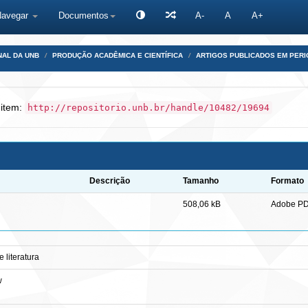
Navegar
Documentos
A-
A
A+
NAL DA UNB
PRODUÇÃO ACADÊMICA E CIENTÍFICA
ARTIGOS PUBLICADOS EM PERI
 item:
http://repositorio.unb.br/handle/10482/19694
Descrição
Tamanho
Formato
508,06 kB
Adobe P
 literatura
w