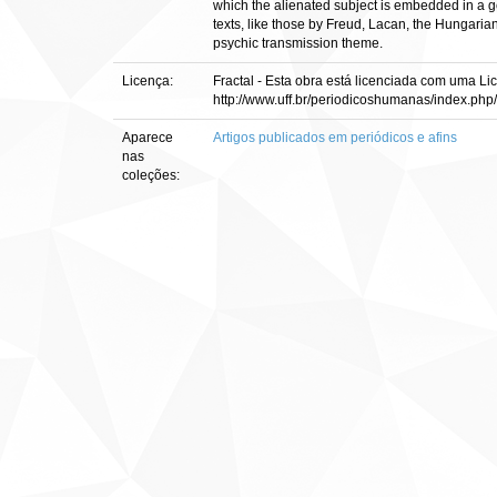
which the alienated subject is embedded in a gen
texts, like those by Freud, Lacan, the Hungari
psychic transmission theme.
Licença:
Fractal - Esta obra está licenciada com uma Li
http://www.uff.br/periodicoshumanas/index.php/
Aparece
Artigos publicados em periódicos e afins
nas
coleções: