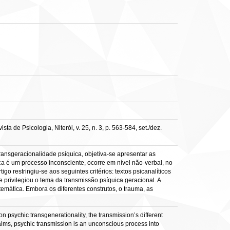
de Psicologia, Niterói, v. 25, n. 3, p. 563-584, set./dez.
 transgeracionalidade psíquica, objetiva-se apresentar as
ca é um processo inconsciente, ocorre em nível não-verbal, no
go restringiu-se aos seguintes critérios: textos psicanalíticos
privilegiou o tema da transmissão psíquica geracional. A
a temática. Embora os diferentes construtos, o trauma, as
n psychic transgenerationality, the transmission’s different
lms, psychic transmission is an unconscious process into