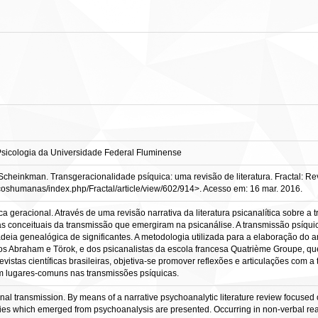
sicologia da Universidade Federal Fluminense
nkman. Transgeracionalidade psíquica: uma revisão de literatura. Fractal: Revista 
icoshumanas/index.php/Fractal/article/view/602/914>. Acesso em: 16 mar. 2016.
ca geracional. Através de uma revisão narrativa da literatura psicanalítica sobre a
as conceituais da transmissão que emergiram na psicanálise. A transmissão psíqui
deia genealógica de significantes. A metodologia utilizada para a elaboração do arti
s Abraham e Törok, e dos psicanalistas da escola francesa Quatrième Groupe, que 
revistas científicas brasileiras, objetiva-se promover reflexões e articulações com 
uam lugares-comuns nas transmissões psíquicas.
nal transmission. By means of a narrative psychoanalytic literature review focused o
ries which emerged from psychoanalysis are presented. Occurring in non-verbal rea