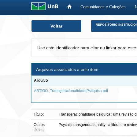
Comunidades e Coleções
Skip
REPOSITÓRIO INSTITUCIO
Voltar
navigation
Use este identificador para citar ou linkar para este
Arquivos associados a este item:
Arquivo
ARTIGO_TransgeracionalidadePsiíquica.pdf
Título:
Transgeracionalidade psíquica : uma revisão de
Outros
Psychic transgenerationality : a literature revie
títulos: