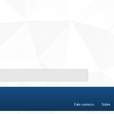
Fale conosco
Sobre