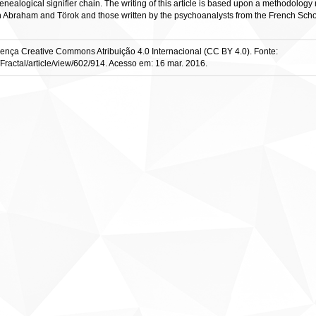
ealogical signifier chain. The writing of this article is based upon a methodology re
an Abraham and Törok and those written by the psychoanalysts from the French Sch
cença Creative Commons Atribuição 4.0 Internacional (CC BY 4.0). Fonte:
Fractal/article/view/602/914. Acesso em: 16 mar. 2016.