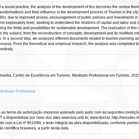
social practice, the analysis of the development of this becomes the central theme o
ansformations and their influence in the development process of Tourism in the city 
990s, due to improved access, encouragement of public policies and investments in 
and explanatory level, seeking to understand the relations of capital and labor and
ling the limits and possibilities for sustainable development. The realization of this 
on the subject, from the reconstruction of concepts: development and its multifold inte
hip. In a second step, we analyzed different documents related to tourism planning a
process. From the theoretical and empirical research, the analysis was completed to 
entirety.
asília, Centro de Excelência em Turismo, Mestrado Profissional em Turismo, 201
estrado Profissional
e ao termo de autorização impresso assinado pelo autor com as seguintes condições
CT a disponibilizar por meio dos sites www.bce.unb.br, www.ibict.br, http://hercule
rdo com a Lei nº 9610/98, o texto integral da obra disponibilizada, conforme permis
científica brasileira, a partir desta data.