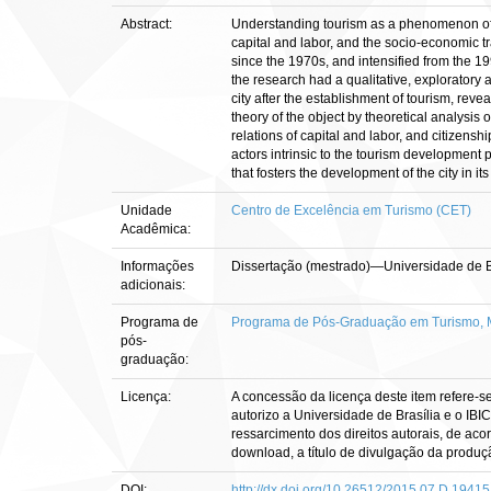
Abstract:
Understanding tourism as a phenomenon of a 
capital and labor, and the socio-economic tr
since the 1970s, and intensified from the 1
the research had a qualitative, exploratory 
city after the establishment of tourism, revea
theory of the object by theoretical analysis 
relations of capital and labor, and citizens
actors intrinsic to the tourism development 
that fosters the development of the city in its 
Unidade
Centro de Excelência em Turismo (CET)
Acadêmica:
Informações
Dissertação (mestrado)—Universidade de Br
adicionais:
Programa de
Programa de Pós-Graduação em Turismo, M
pós-
graduação:
Licença:
A concessão da licença deste item refere-s
autorizo a Universidade de Brasília e o IBI
ressarcimento dos direitos autorais, de aco
download, a título de divulgação da produção 
DOI:
http://dx.doi.org/10.26512/2015.07.D.19415