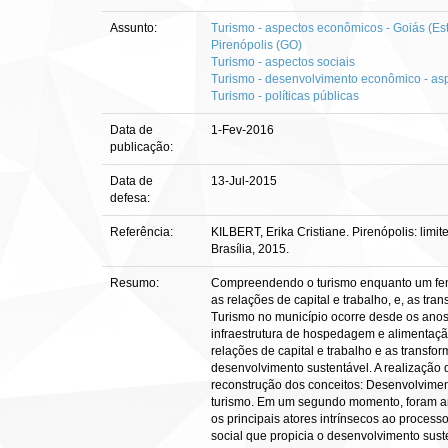
Assunto:
Turismo - aspectos econômicos - Goiás (Es
Pirenópolis (GO)
Turismo - aspectos sociais
Turismo - desenvolvimento econômico - asp
Turismo - políticas públicas
Data de
1-Fev-2016
publicação:
Data de
13-Jul-2015
defesa:
Referência:
KILBERT, Erika Cristiane. Pirenópolis: limi
Brasília, 2015.
Resumo:
Compreendendo o turismo enquanto um fenôm
as relações de capital e trabalho, e, as t
Turismo no município ocorre desde os anos 1
infraestrutura de hospedagem e alimentação
relações de capital e trabalho e as transf
desenvolvimento sustentável. A realização d
reconstrução dos conceitos: Desenvolvimento 
turismo. Em um segundo momento, foram ana
os principais atores intrínsecos ao processo
social que propicia o desenvolvimento sust