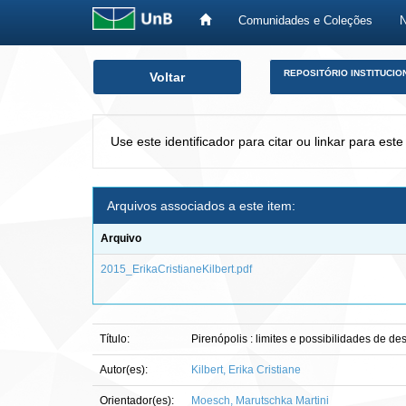
Comunidades e Coleções
Skip
REPOSITÓRIO INSTITUCIO
Voltar
navigation
Use este identificador para citar ou linkar para este
Arquivos associados a este item:
Arquivo
2015_ErikaCristianeKilbert.pdf
Título:
Pirenópolis : limites e possibilidades de d
Autor(es):
Kilbert, Erika Cristiane
Orientador(es):
Moesch, Marutschka Martini