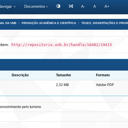
Navegar
Documentos
A-
A
A+
NAL DA UNB
PRODUÇÃO ACADÊMICA E CIENTÍFICA
TESES, DISSERTAÇÕES E PRO
 item:
http://repositorio.unb.br/handle/10482/19415
Descrição
Tamanho
Formato
2,32 MB
Adobe PDF
esenvolvimento pelo turismo