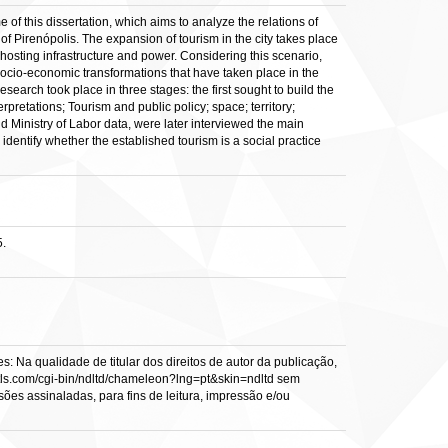
f this dissertation, which aims to analyze the relations of
of Pirenópolis. The expansion of tourism in the city takes place
hosting infrastructure and power. Considering this scenario,
 socio-economic transformations that have taken place in the
research took place in three stages: the first sought to build the
rpretations; Tourism and public policy; space; territory;
nd Ministry of Labor data, were later interviewed the main
identify whether the established tourism is a social practice
5.
: Na qualidade de titular dos direitos de autor da publicação,
s.vtls.com/cgi-bin/ndltd/chameleon?lng=pt&skin=ndltd sem
sões assinaladas, para fins de leitura, impressão e/ou