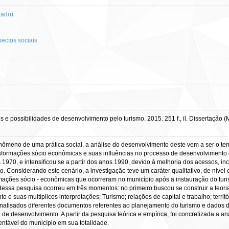
tado)
ectos sociais
tes e possibilidades de desenvolvimento pelo turismo. 2015. 251 f., il. Dissertaçã
eno de uma prática social, a análise do desenvolvimento deste vem a ser o tema
ransformações sócio econômicas e suas influências no processo de desenvolvimento
970, e intensificou se a partir dos anos 1990, devido à melhoria dos acessos, inc
. Considerando este cenário, a investigação teve um caráter qualitativo, de nível
ormações sócio - econômicas que ocorreram no município após a instauração do turi
essa pesquisa ocorreu em três momentos: no primeiro buscou se construir a teoria d
e suas multíplices interpretações; Turismo; relações de capital e trabalho; territór
lisados diferentes documentos referentes ao planejamento do turismo e dados do 
 de desenvolvimento. A partir da pesquisa teórica e empírica, foi concretizada a an
entável do município em sua totalidade.