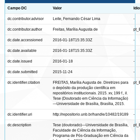
Campo DC
Valor
Idi
dc.contributor.advisor
Leite, Fernando César Lima
-
dc.contributor.author
Freitas, Marília Augusta de
pt_
dc.date.accessioned
2016-01-18T15:35:33Z
-
dc.date.available
2016-01-18T15:35:33Z
-
dc.date.issued
2016-01-18
-
dc.date.submitted
2015-11-24
-
dc.identifier.citation
FREITAS, Marília Augusta de. Diretrizes para
pt_
o depósito da produção científica em
repositórios institucionais. 2015. xv, 199 f., il.
Tese (Doutorado em Ciência da Informação)
—Universidade de Brasília, Brasília, 2015.
dc.identifier.uri
http://repositorio.unb.br/handle/10482/19189
-
dc.description
Tese (doutorado)—Universidade de Brasília,
pt_
Faculdade de Ciência da Informação,
Programa de Pós-Graduação em Ciência da