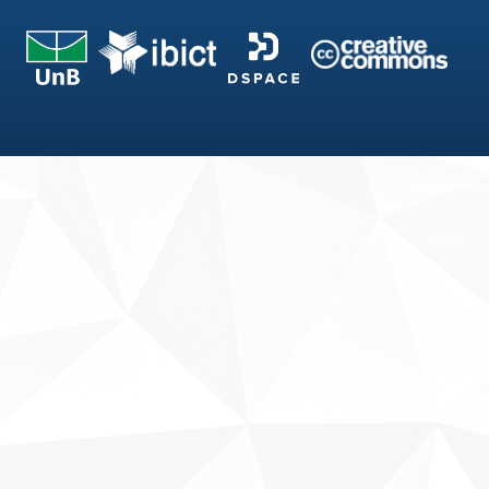
Fale conosco
Sobre