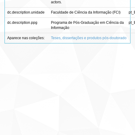
actors.
dc.description.unidade
Faculdade de Ciência da Informação (FCI)
pt_
dc.description.ppg
Programa de Pós-Graduação em Ciência da
pt_
Informação
Aparece nas coleções:
Teses, dissertações e produtos pós-doutorado