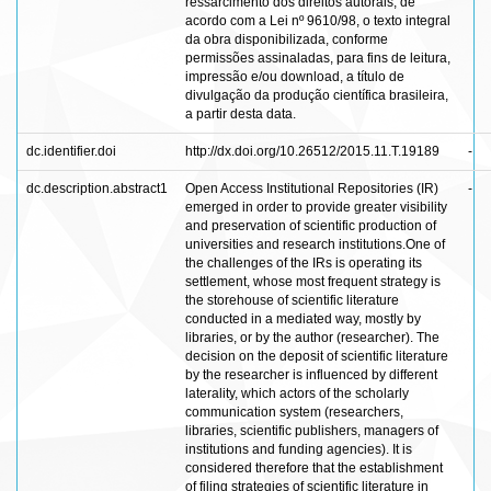
ressarcimento dos direitos autorais, de
acordo com a Lei nº 9610/98, o texto integral
da obra disponibilizada, conforme
permissões assinaladas, para fins de leitura,
impressão e/ou download, a título de
divulgação da produção científica brasileira,
a partir desta data.
dc.identifier.doi
http://dx.doi.org/10.26512/2015.11.T.19189
-
dc.description.abstract1
Open Access Institutional Repositories (IR)
-
emerged in order to provide greater visibility
and preservation of scientific production of
universities and research institutions.One of
the challenges of the IRs is operating its
settlement, whose most frequent strategy is
the storehouse of scientific literature
conducted in a mediated way, mostly by
libraries, or by the author (researcher). The
decision on the deposit of scientific literature
by the researcher is influenced by different
laterality, which actors of the scholarly
communication system (researchers,
libraries, scientific publishers, managers of
institutions and funding agencies). It is
considered therefore that the establishment
of filing strategies of scientific literature in