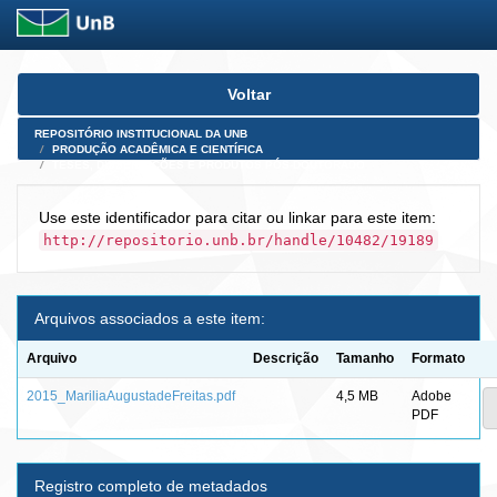
Skip
Voltar
navigation
REPOSITÓRIO INSTITUCIONAL DA UNB
PRODUÇÃO ACADÊMICA E CIENTÍFICA
TESES, DISSERTAÇÕES E PRODUTOS PÓS-DOUTORADO
Use este identificador para citar ou linkar para este item:
http://repositorio.unb.br/handle/10482/19189
Arquivos associados a este item:
Arquivo
Descrição
Tamanho
Formato
2015_MariliaAugustadeFreitas.pdf
4,5 MB
Adobe
PDF
Registro completo de metadados