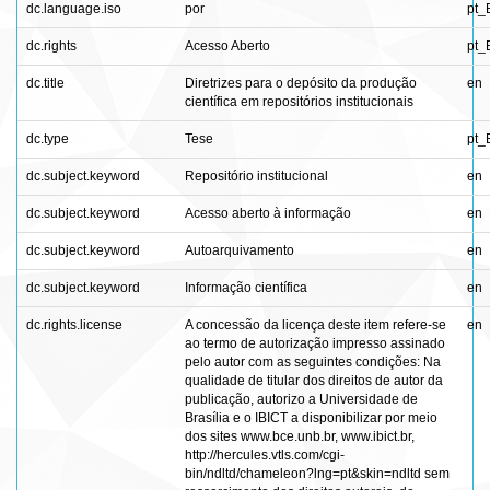
dc.language.iso
por
pt_
dc.rights
Acesso Aberto
pt_
dc.title
Diretrizes para o depósito da produção
en
científica em repositórios institucionais
dc.type
Tese
pt_
dc.subject.keyword
Repositório institucional
en
dc.subject.keyword
Acesso aberto à informação
en
dc.subject.keyword
Autoarquivamento
en
dc.subject.keyword
Informação científica
en
dc.rights.license
A concessão da licença deste item refere-se
en
ao termo de autorização impresso assinado
pelo autor com as seguintes condições: Na
qualidade de titular dos direitos de autor da
publicação, autorizo a Universidade de
Brasília e o IBICT a disponibilizar por meio
dos sites www.bce.unb.br, www.ibict.br,
http://hercules.vtls.com/cgi-
bin/ndltd/chameleon?lng=pt&skin=ndltd sem