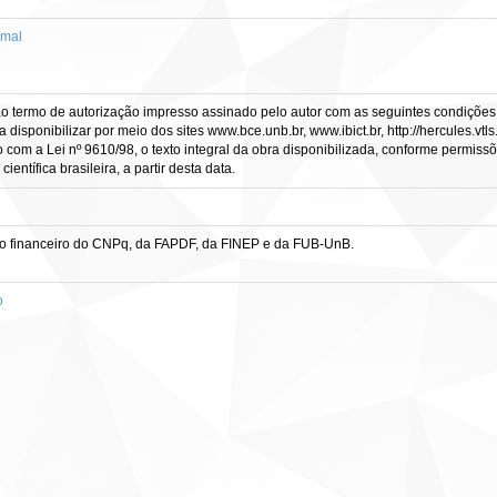
imal
ao termo de autorização impresso assinado pelo autor com as seguintes condições:N
 a disponibilizar por meio dos sites www.bce.unb.br, www.ibict.br, http://hercules.
o com a Lei nº 9610/98, o texto integral da obra disponibilizada, conforme permissõ
entífica brasileira, a partir desta data.
oio financeiro do CNPq, da FAPDF, da FINEP e da FUB-UnB.
o