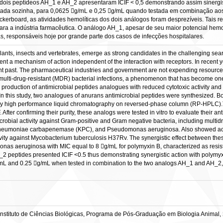
Os dois peptídeos AH_1 e AH_2 apresentaram ICIF < 0,5 demonstrando assim siner
testada sozinha, para 0,0625 g/mL e 0,25 g/mL quando testada em combinação a
ckerboard, as atividades hemolíticas dos dois análogos foram desprezíveis. Tais 
ra a indústria farmacêutica. O análogo AH_1, apesar de seu maior potencial hemol
s, responsáveis hoje por grande parte dos casos de infecções hospitalares.
ants, insects and vertebrates, emerge as strong candidates in the challenging sear
t a mechanism of action independent of the interaction with receptors. In recent y
t past. The pharmaceutical industries and government are not expending resources 
 multi-drug-resistant (MDR) bacterial infections, a phenomenon that has become one 
production of antimicrobial peptides analogues with reduced cytotoxic activity and 
. In this study, two analogues of anurans antimicrobial peptides were synthesize
 by high performance liquid chromatography on reversed-phase column (RP-HPLC).
ter confirming their purity, these analogs were tested in vitro to evaluate their ant
bial activity against Gram-positive and Gram negative bacteria, including multidrug
neumoniae carbapenemase (KPC), and Pseudomonas aeruginosa. Also showed activit
ctivity against Mycobacterium tuberculosis H37Rv. The synergistic effect between 
monas aeruginosa with MIC equal to 8 g/mL for polymyxin B, characterized as resis
2 peptides presented ICIF <0.5 thus demonstrating synergistic action with polymyxi
mL and 0.25 g/mL when tested in combination to the two analogs AH_1 and AH_2, re
Instituto de Ciências Biológicas, Programa de Pós-Graduação em Biologia Animal,