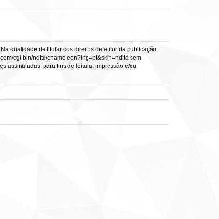
a qualidade de titular dos direitos de autor da publicação,
vtls.com/cgi-bin/ndltd/chameleon?lng=pt&skin=ndltd sem
es assinaladas, para fins de leitura, impressão e/ou