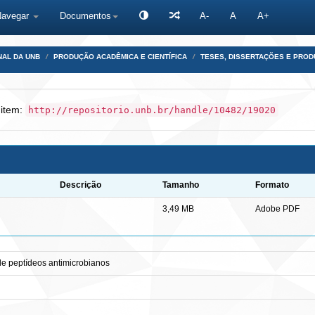
Navegar
Documentos
A-
A
A+
NAL DA UNB
PRODUÇÃO ACADÊMICA E CIENTÍFICA
TESES, DISSERTAÇÕES E PRO
 item:
http://repositorio.unb.br/handle/10482/19020
Descrição
Tamanho
Formato
3,49 MB
Adobe PDF
 de peptídeos antimicrobianos