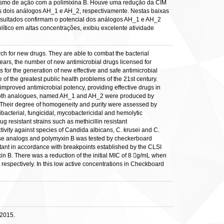
gismo de ação com a polimixina B. Houve uma redução da CIM
os dois análogos AH_1 e AH_2, respectivamente. Nestas baixas
resultados confirmam o potencial dos análogos AH_1 e AH_2
ítico em altas concentrações, exibiu excelente atividade
ch for new drugs. They are able to combat the bacterial
ears, the number of new antimicrobial drugs licensed for
for the generation of new effective and safe antimicrobial
of the greatest public health problems of the 21st century.
improved antimicrobial potency, providing effective drugs in
d. Both analogues, named AH_1 and AH_2 were produced by
Their degree of homogeneity and purity were assessed by
ibacterial, fungicidal, mycobactericidal and hemolytic
 resistant strains such as methicillin resistant
y against species of Candida albicans, C. krusei and C.
these analogs and polymyxin B was tested by checkerboard
tant in accordance with breakpoints established by the CLSI
n B. There was a reduction of the initial MIC of 8 g/mL when
spectively. In this low active concentrations in Checkboard
 2015.