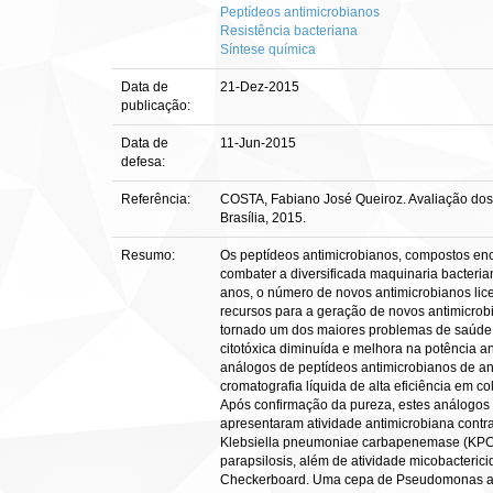
Peptídeos antimicrobianos
Resistência bacteriana
Síntese química
Data de
21-Dez-2015
publicação:
Data de
11-Jun-2015
defesa:
Referência:
COSTA, Fabiano José Queiroz. Avaliação dos ef
Brasília, 2015.
Resumo:
Os peptídeos antimicrobianos, compostos enc
combater a diversificada maquinaria bacteri
anos, o número de novos antimicrobianos li
recursos para a geração de novos antimicrob
tornado um dos maiores problemas de saúde p
citotóxica diminuída e melhora na potência a
análogos de peptídeos antimicrobianos de an
cromatografia líquida de alta eficiência em
Após confirmação da pureza, estes análogos fo
apresentaram atividade antimicrobiana contra
Klebsiella pneumoniae carbapenemase (KPC)
parapsilosis, além de atividade micobacterici
Checkerboard. Uma cepa de Pseudomonas aerug