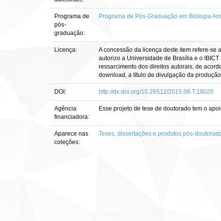
Programa de
Programa de Pós-Graduação em Biologia An
pós-
graduação:
Licença:
A concessão da licença deste item refere-se 
autorizo a Universidade de Brasília e o IBICT
ressarcimento dos direitos autorais, de acord
download, a título de divulgação da produção ci
DOI:
http://dx.doi.org/10.26512/2015.06.T.19020
Agência
Esse projeto de tese de doutorado tem o ap
financiadora:
Aparece nas
Teses, dissertações e produtos pós-doutorad
coleções: