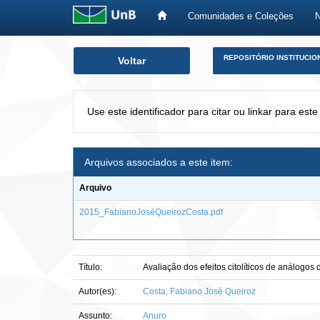
Comunidades e Coleções
Skip
REPOSITÓRIO INSTITUCIO
Voltar
navigation
Use este identificador para citar ou linkar para este
Arquivos associados a este item:
Arquivo
2015_FabianoJoséQueirozCosta.pdf
Título:
Avaliação dos efeitos citolíticos de análogos
Autor(es):
Costa, Fabiano José Queiroz
Assunto:
Anuro