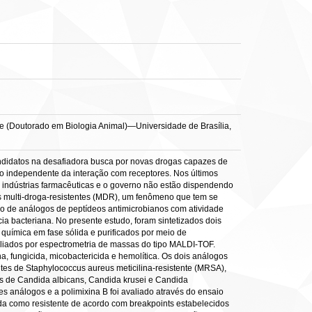
Tese (Doutorado em Biologia Animal)—Universidade de Brasília,
andidatos na desafiadora busca por novas drogas capazes de
o independente da interação com receptores. Nos últimos
indústrias farmacêuticas e o governo não estão dispendendo
as multi-droga-resistentes (MDR), um fenômeno que tem se
o de análogos de peptídeos antimicrobianos com atividade
ia bacteriana. No presente estudo, foram sintetizados dois
uímica em fase sólida e purificados por meio de
aliados por espectrometria de massas do tipo MALDI-TOF.
a, fungicida, micobactericida e hemolítica. Os dois análogos
ntes de Staphylococcus aureus meticilina-resistente (MRSA),
 de Candida albicans, Candida krusei e Candida
es análogos e a polimixina B foi avaliado através do ensaio
da como resistente de acordo com breakpoints estabelecidos