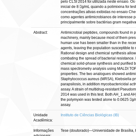
pelo CLSI 2014 foi utilizada neste ensaio. 
inicial de 8 g/mL quando a polimixina foi 
concentrações ativas exibidas no ensaio Che
como agentes antimicrobianos de interesse pa
principalmente sobre bactérias gram negativa
Abstract:
Antimicrobial peptides, compounds found in pl
machinery, mainly because most of them presen
human use has been smaller than in the recen
agents, leaving the population susceptible to
Rational design and chemical synthesis allow 
combating the spread of bacterial resistance
chemical solid-phase synthesis and purified
mass spectrometry analysis using MALDI TOF. Af
properties. The two analogues showed antimicro
Staphylococcus aureus (MRSA), Klebsiella p
parapsilosis, in addition mycobactericidal a
assay. A strain of multidrug-resistant Pseudo
2014 was used in this test. Both AH_1 and AH_
the polymyxin was tested alone to 0.0625 g/
assay.
Unidade
Instituto de Ciências Biológicas (IB)
Acadêmica:
Informações
Tese (doutorado)—Universidade de Brasília, 
adicionais: