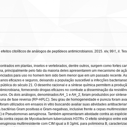
eitos citolíticos de análogos de peptídeos antimicrobianos. 2015. xiv, 99 f., il. 
ontrados em plantas, insetos e vertebrados, dentre outros, surgem como fortes c
ana, principalmente pelo fato da maioria deles apresentarem um mecanismo de açã
cenciados para uso no homem tem sido bem menor que em um passado recente. As 
ianos eficazes e seguros, deixando a população suscetível a infecções bacterian
ública do século 21. O desenho racional e a síntese química permitem a produçã
ntimicrobiana, fornecendo drogas eficazes no combate a disseminação da resistênc
uros. Os dois análogos, denominados AH_1 e AH_2, foram produzidos por síntese q
 coluna de fase reversa (RP-HPLC). Seu grau de homogeneidade e pureza foram av
ram utilizados em ensaios in vitro buscando avaliar suas atividades antibacterian
 bactérias Gram positivas e Gram-negativas, inclusive frente a cepas multirresiste
 e Pseudomonas aeruginosa. Também apresentaram atividade contra as espécies
da contra cepas de Mycobacterium tuberculosis H37Rv. O efeito sinérgico entre est
inosa multirresistente com CIM igual a 8 g/mL para polimixina B, caracteriza