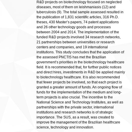
R&D projects on biotechnology focused on neglected
diseases, most of them on leishmaniasis (12) and
tuberculosis (9). The total sample assessed resulted in
the publication of 1,831 scientific articles, 316 Ph.D.
theses, 430 Master’s papers, 74 patent applications
and 26 other technology goods and processes
between 2004 and 2014. The implementation of the
funded R&D projects involved 34 research networks,
21 partnerships between universities or research
centers and companies, and 19 international
institutions. This study concludes that the application of
the assessed PNCTIS has met the Brazilian
government’s priorities in the biotechnology healthcare
field. It is recommended that, for further public notices
and direct hires, investiments in R&D be applied mainly
to biotechnology healthcare. It is also recommended
that fewer projects be involved, so that each project is
granted a greater amount of funds. An ongoing flow of
funds for the implementation of the medium and long-
term projects is also crucial. The incentive to the
National Science and Technology Institutes, as well as
partnerships with the private sector, international
institutions and research networks is of strategic
importance. The SUS, as a result, was created to
improve the management of the Brazilian healthcare
science, technology and innovation.