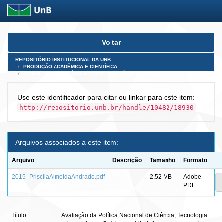
Skip
Voltar
navigation
REPOSITÓRIO INSTITUCIONAL DA UNB
PRODUÇÃO ACADÊMICA E CIENTÍFICA
TESES, DISSERTAÇÕES E PRODUTOS PÓS-DOUTORADO
Use este identificador para citar ou linkar para este item:
http://repositorio.unb.br/handle/10482/18930
Arquivos associados a este item:
Arquivo
Descrição
Tamanho
Formato
2015_PriscilaAlmeidaAndrade.pdf
2,52 MB
Adobe
PDF
Título:
Avaliação da Política Nacional de Ciência, Tecnologia