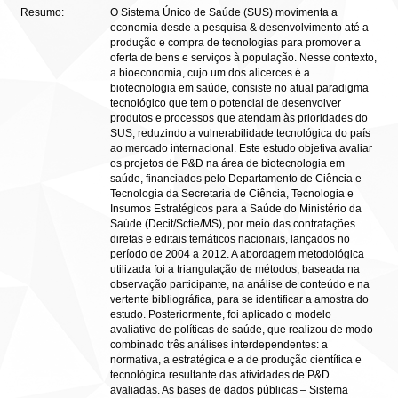
Resumo:
O Sistema Único de Saúde (SUS) movimenta a
economia desde a pesquisa & desenvolvimento até a
produção e compra de tecnologias para promover a
oferta de bens e serviços à população. Nesse contexto,
a bioeconomia, cujo um dos alicerces é a
biotecnologia em saúde, consiste no atual paradigma
tecnológico que tem o potencial de desenvolver
produtos e processos que atendam às prioridades do
SUS, reduzindo a vulnerabilidade tecnológica do país
ao mercado internacional. Este estudo objetiva avaliar
os projetos de P&D na área de biotecnologia em
saúde, financiados pelo Departamento de Ciência e
Tecnologia da Secretaria de Ciência, Tecnologia e
Insumos Estratégicos para a Saúde do Ministério da
Saúde (Decit/Sctie/MS), por meio das contratações
diretas e editais temáticos nacionais, lançados no
período de 2004 a 2012. A abordagem metodológica
utilizada foi a triangulação de métodos, baseada na
observação participante, na análise de conteúdo e na
vertente bibliográfica, para se identificar a amostra do
estudo. Posteriormente, foi aplicado o modelo
avaliativo de políticas de saúde, que realizou de modo
combinado três análises interdependentes: a
normativa, a estratégica e a de produção científica e
tecnológica resultante das atividades de P&D
avaliadas. As bases de dados públicas – Sistema