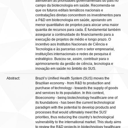
atenderam às prioridades governamentais do país no
campo da biotecnologia em saúde. Recomenda-se
que os futuros editais temáticos nacionais e
contratações diretas concentrem os investimentos para
a P&D em biotecnologia em saúde, apoiando um
menor quantitativo de projetos para alocar uma maior
quantia de recursos para cada. É fundamental também
assegurar a continuidade do financiamento para a
execução de projetos de médio e longo prazo. O
incentivo aos Institutos Nacionais de Ciência e
Tecnologia e às parcerias com o setor empresarial,
instituições internacionais e redes de pesquisa é
estratégico. Buscou-se, assim, contribuir para o
aprimoramento da gestão de ciência, tecnologia e
inovação em saúde no âmbito do SUS.
Abstract:
Brazil’s Unified Health System (SUS) moves the
Brazilian economy - from R&D to production and
purchase of technology - towards the supply of goods
and services to its population. In this context,
Bioeconomy - being biotechnology healthcare one of
its foundations - has been the current technological
paradigm with the potential to develop products and
processes that would ultimately meet the SUS’
priorities, thus reducing the country’s technological
vulnerability to the international market. This study aims
to review the R&D projects in biotechnology healthcare