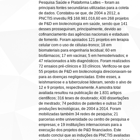
Pesquisa Saúde e Plataforma Lattes – foram as
principais fontes secundárias utilizadas para a coleta
de dados. Constatou-se que, de 2004 a 2012, a
PNCTIS investiu R$ 168.981.016,60 em 268 projetos
de P&D em biotecnologia em saúde, sendo que 141
desses prosseguiram, principalmente, devido ao
cofinanciamento das agências nacionais e estaduais
de fomento. Foram apoiados 121 projetos em terapia
celular com o uso de células-tronco; 18 em
biomateriais para engenharia tecidual; 60 em
biofármacos; 17 em vacinas; 5 em hemoderivados; e
47 relacionados a kits diagnósticos. Foram realizados
72 ensaios pré-clínicos e 33 clínicos. Verificou-se que
55 projetos de P&D em biotecnologia direcionavam-se
para as doenças negligenciadas. Entre esses, a
leishmaniose e a tuberculose lideram, sendo o alvo de
12 e 9 projetos, respectivamente. A amostra total
avaliada resultou na publicação de 1.831 artigos
científicos; 316 teses de doutorado; 430 dissertações
de mestrado; 74 pedidos de patentes e outras 26
produções tecnológicas, de 2004 a 2014. Foram
mobilizadas também 34 redes de pesquisa; 21
parcerias entre universidade ou centro de pesquisa e
empresas; e 19 instituições internacionais para a
execução dos projetos de P&D financiados. Este
estudo conclui que as induções da PNCTIS avaliadas