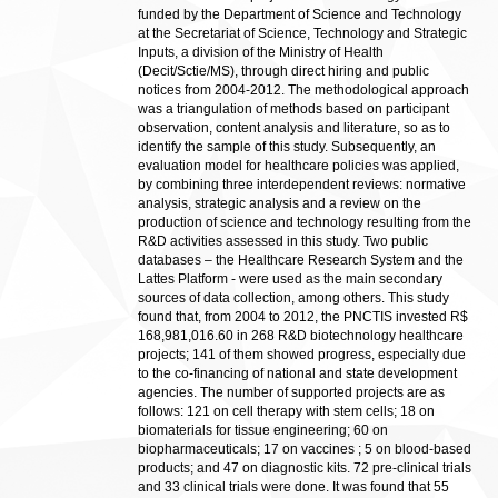
funded by the Department of Science and Technology
at the Secretariat of Science, Technology and Strategic
Inputs, a division of the Ministry of Health
(Decit/Sctie/MS), through direct hiring and public
notices from 2004-2012. The methodological approach
was a triangulation of methods based on participant
observation, content analysis and literature, so as to
identify the sample of this study. Subsequently, an
evaluation model for healthcare policies was applied,
by combining three interdependent reviews: normative
analysis, strategic analysis and a review on the
production of science and technology resulting from the
R&D activities assessed in this study. Two public
databases – the Healthcare Research System and the
Lattes Platform - were used as the main secondary
sources of data collection, among others. This study
found that, from 2004 to 2012, the PNCTIS invested R$
168,981,016.60 in 268 R&D biotechnology healthcare
projects; 141 of them showed progress, especially due
to the co-financing of national and state development
agencies. The number of supported projects are as
follows: 121 on cell therapy with stem cells; 18 on
biomaterials for tissue engineering; 60 on
biopharmaceuticals; 17 on vaccines ; 5 on blood-based
products; and 47 on diagnostic kits. 72 pre-clinical trials
and 33 clinical trials were done. It was found that 55