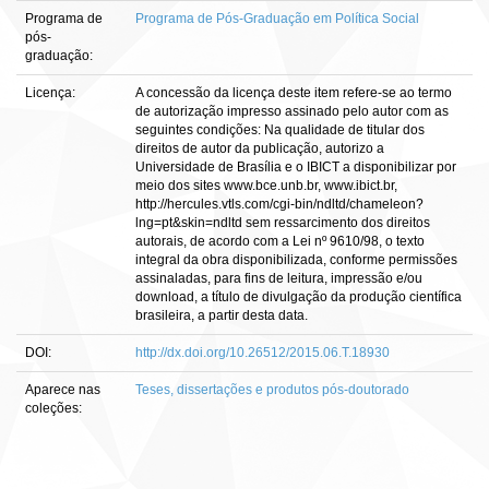
Programa de
Programa de Pós-Graduação em Política Social
pós-
graduação:
Licença:
A concessão da licença deste item refere-se ao termo
de autorização impresso assinado pelo autor com as
seguintes condições: Na qualidade de titular dos
direitos de autor da publicação, autorizo a
Universidade de Brasília e o IBICT a disponibilizar por
meio dos sites www.bce.unb.br, www.ibict.br,
http://hercules.vtls.com/cgi-bin/ndltd/chameleon?
lng=pt&skin=ndltd sem ressarcimento dos direitos
autorais, de acordo com a Lei nº 9610/98, o texto
integral da obra disponibilizada, conforme permissões
assinaladas, para fins de leitura, impressão e/ou
download, a título de divulgação da produção científica
brasileira, a partir desta data.
DOI:
http://dx.doi.org/10.26512/2015.06.T.18930
Aparece nas
Teses, dissertações e produtos pós-doutorado
coleções: