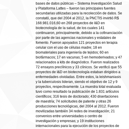
bases de datos públicas – Sistema Investigación Salud
y Plataforma Lattes – fueron las principales fuentes
secundarias utilizadas para la recolección de datos. Se
constató, que del 2004 al 2012, la PNCTIS invirtió R$
168.981.016,60 en 268 proyectos de I&D en
biotecnología de la salud, de los cuales 141
continuaron, principalmente, debido a la cofinanciación
por parte de las agencias nacionales y estatales de
fomento. Fueron apoyados 121 proyectos en terapia
celular con el uso de células madre; 18 en
biomateriales para ingeniería de tejidos; 60 en
biofármacos; 17 en vacunas; 5 en hemoderivados; y 47
relacionados a kits de diagnóstico. Fueron realizados
72 ensayos preclínicos y 33 clínicos. Se verificó que 55
proyectos de I&D en biotecnología estaban dirigidos a
enfermedades olvidadas. Entre estos, la leishmaniasis
y la tuberculosis lideran, siendo el objetivo de 12 y 9
proyectos, respectivamente. La muestra total evaluada
tuvo como resultado la publicación de 1.831 artículos
científicos; 316 tesis de doctorado; 430 disertaciones
de maestría; 74 solicitudes de patente y otras 26
producciones tecnológicas, del 2004 al 2012. Fueron
movilizadas también 34 redes de investigación; 21
convenios entre universidades o centro de
investigación y empresas; y 19 instituciones
internacionales para la ejecución de los proyectos de