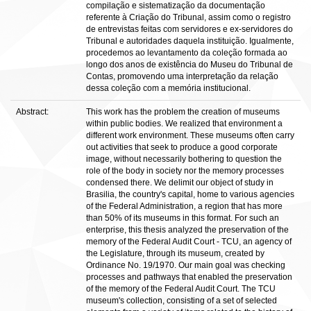
compilação e sistematização da documentação
referente à Criação do Tribunal, assim como o registro
de entrevistas feitas com servidores e ex-servidores do
Tribunal e autoridades daquela instituição. Igualmente,
procedemos ao levantamento da coleção formada ao
longo dos anos de existência do Museu do Tribunal de
Contas, promovendo uma interpretação da relação
dessa coleção com a memória institucional.
Abstract:
This work has the problem the creation of museums
within public bodies. We realized that environment a
different work environment. These museums often carry
out activities that seek to produce a good corporate
image, without necessarily bothering to question the
role of the body in society nor the memory processes
condensed there. We delimit our object of study in
Brasilia, the country's capital, home to various agencies
of the Federal Administration, a region that has more
than 50% of its museums in this format. For such an
enterprise, this thesis analyzed the preservation of the
memory of the Federal Audit Court - TCU, an agency of
the Legislature, through its museum, created by
Ordinance No. 19/1970. Our main goal was checking
processes and pathways that enabled the preservation
of the memory of the Federal Audit Court. The TCU
museum's collection, consisting of a set of selected