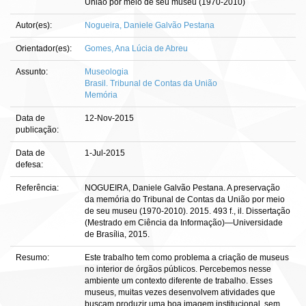
União por meio de seu museu (1970-2010)
Autor(es):
Nogueira, Daniele Galvão Pestana
Orientador(es):
Gomes, Ana Lúcia de Abreu
Assunto:
Museologia
Brasil. Tribunal de Contas da União
Memória
Data de
12-Nov-2015
publicação:
Data de
1-Jul-2015
defesa:
Referência:
NOGUEIRA, Daniele Galvão Pestana. A preservação
da memória do Tribunal de Contas da União por meio
de seu museu (1970-2010). 2015. 493 f., il. Dissertação
(Mestrado em Ciência da Informação)—Universidade
de Brasília, 2015.
Resumo:
Este trabalho tem como problema a criação de museus
no interior de órgãos públicos. Percebemos nesse
ambiente um contexto diferente de trabalho. Esses
museus, muitas vezes desenvolvem atividades que
buscam produzir uma boa imagem institucional, sem