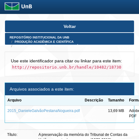
Skip
Voltar
navigation
REPOSITÓRIO INSTITUCIONAL DA UNB
PRODUÇÃO ACADÊMICA E CIENTÍFICA
TESES, DISSERTAÇÕES E PRODUTOS PÓS-DOUTORADO
Use este identificador para citar ou linkar para este item:
http://repositorio.unb.br/handle/10482/18730
Arquivos associados a este item:
Arquivo
Descrição
Tamanho
Form
2015_DanieleGalvãoPestanaNogueira.pdf
13,69 MB
Adob
PDF
Título:
A preservação da memória do Tribunal de Contas da