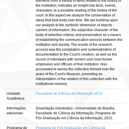
elements from a variety of items related to the history of
the institution, indicates an insight into facts, events,
characters, ie a possible reading of the history of the
court. In this aspect we analyze the conservation of
ideas that took body over time. We are building upon
our analysis to the symbolic dimension of objects -
carriers of information; the subjective character of the
body of selection criteria; and preservation as a means
of establishing the communication process between the
institution and society. The results of the research
process was the compilation and systematization of
documentation to the Court's creation, as well as the
record of interviews with servers and court former
employees and officials of that institution. Also
proceeded to survey the collection formed over the
years of the Court's Museum, promoting an
interpretation of the relation of this collection with the
institutional memory.
Unidade
Faculdade de Ciência da Informação (FCI)
Acadêmica:
Informações
Dissertação (mestrado)—Universidade de Brasília,
adicionais:
Faculdade de Ciência da Informação, Programa de
Pós-Graduação em Ciência da Informação, 2015.
Programa de
Programa de Pós-Graduação em Ciência da