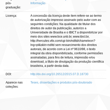
pós-
Informação
graduação:
Licença:
A concessão da licença deste item refere-se ao termo
de autorização impresso assinado pelo autor com as
seguintes condições: Na qualidade de titular dos
direitos de autor da publicação, autorizo a
Universidade de Brasília e o IBICT a disponibilizar por
meio dos sites www.bce.unb.br, www.ibict.br,
http://hercules.vtls.com/cgi-bin/ndltd/chameleon?
lng=pt&skin=ndltd sem ressarcimento dos direitos
autorais, de acordo com a Lei nº 9610/98, o texto
integral da obra disponibilizada, conforme permissões
assinaladas, para fins de leitura, impressão e/ou
download, a título de divulgação da produção científica
brasileira, a partir desta data.
DOI:
http://dx.doi.org/10.26512/2015.07.D.18730
Aparece nas
Teses, dissertações e produtos pós-doutorado
coleções: