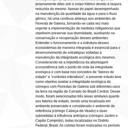
propriamente ditas sob o corpo hídrico devido à largura
reduzida do mesmo. Apesar do papel desempenhado
na manutenção da qualidade da água e para o fluxo
gênico, há uma contínua ameaça aos ambientes de
Floresta de Galeria, tornando-se cada vez mais
urgente a implementação de medidas mitigadoras que
objetivem preservar sua diversidade, auxiliando na
conservação e recuperação desses ambientes.
Entender o funcionamento e a estrutura desses
ecossistemas de maneira integrada é essencial para o
desenvolvimento de estratégias voltadas à
manutenção da integridade ecológica dos mesmos.
Considerando-se a importância da abordagem
ecossistêmica sob o ponto de vista da integridade
ecológica e com base nos conceitos de “fatores de
estado” e “controles interativos”, o presente estudo teve
como objetivo avaliar a integridade ecológica de
córregos com Florestas de Galeria sob diferentes usos
da terra na região de Cerrado do Brasil Central. Desse
modo, foram selecionadas três áreas similares quanto
aos fatores de estado, sendo uma localizada em
ambiente preservado e considerado o ambiente de
referência (córrego Cabeça-de-Veado) e duas
submetidas à influência antrópica (córregos Jardim e
Capão Comprido), todas localizadas no Distrito
Federal, Brasil. As coletas foram realizadas no período