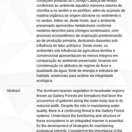
condições prístinas do Córrego Cabeça-de-Veado
conferiram ao ambiente aquático menores valores de
clorofila-a no seston e no perifiton, além do acúmulo de
matéria orgânica de origem alóctone no sedimento e
no seston. Infere-se, deste modo, que o ambiente
preservado apresentou metabolismo conforme
modelos descritos para córregos sombreados, com
processo ecossistêmico de respiração predominando
ao de produção primária, destoando daqueles sob
influência do fator antrópico. Deste modo, os
ambientes sob influência da agricultura familiar e
convencional apresentaram-se menos íntegros em
comparação ao ambiente preservado, levando em
consideração os atributos de regime de fluxo e
qualidade da água, fonte de energia e estrutura de
habitats, essenciais para análise da integridade
ecológica.
Abstract:
The dominant riparian vegetation in headwater regions
known as Gallery Forests are formations that favor the
occurrence of galleries along the water body due to its
reduced width. Despite the role in maintaining water
quality, there is a continuing threat to the Gallery Forest
systems. Understand the functioning and structure of
these ecosystems in an integrated manner is essential
for the development of strategies for maintaining
ecological integrity. Considering the importance of the