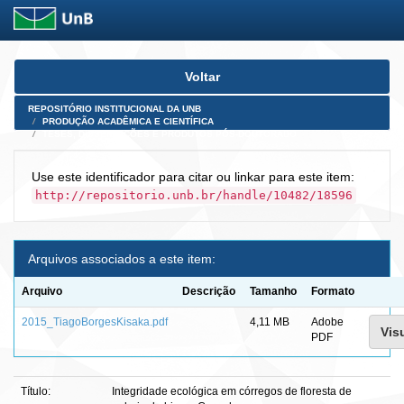
Skip
Voltar
navigation
REPOSITÓRIO INSTITUCIONAL DA UNB
PRODUÇÃO ACADÊMICA E CIENTÍFICA
TESES, DISSERTAÇÕES E PRODUTOS PÓS-DOUTORADO
Use este identificador para citar ou linkar para este item:
http://repositorio.unb.br/handle/10482/18596
Arquivos associados a este item:
Arquivo
Descrição
Tamanho
Formato
2015_TiagoBorgesKisaka.pdf
4,11 MB
Adobe
Visu
PDF
Título:
Integridade ecológica em córregos de floresta de