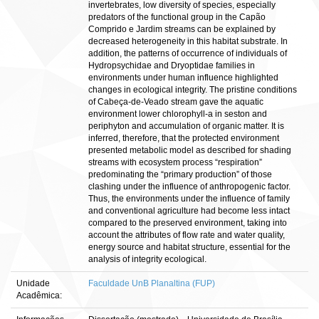
invertebrates, low diversity of species, especially
predators of the functional group in the Capão
Comprido e Jardim streams can be explained by
decreased heterogeneity in this habitat substrate. In
addition, the patterns of occurrence of individuals of
Hydropsychidae and Dryoptidae families in
environments under human influence highlighted
changes in ecological integrity. The pristine conditions
of Cabeça-de-Veado stream gave the aquatic
environment lower chlorophyll-a in seston and
periphyton and accumulation of organic matter. It is
inferred, therefore, that the protected environment
presented metabolic model as described for shading
streams with ecosystem process “respiration”
predominating the “primary production” of those
clashing under the influence of anthropogenic factor.
Thus, the environments under the influence of family
and conventional agriculture had become less intact
compared to the preserved environment, taking into
account the attributes of flow rate and water quality,
energy source and habitat structure, essential for the
analysis of integrity ecological.
Unidade
Faculdade UnB Planaltina (FUP)
Acadêmica: