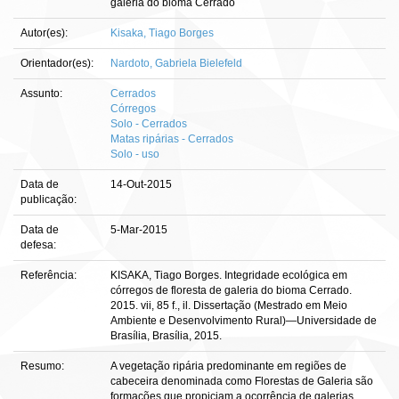
galeria do bioma Cerrado
Autor(es):
Kisaka, Tiago Borges
Orientador(es):
Nardoto, Gabriela Bielefeld
Assunto:
Cerrados
Córregos
Solo - Cerrados
Matas ripárias - Cerrados
Solo - uso
Data de
14-Out-2015
publicação:
Data de
5-Mar-2015
defesa:
Referência:
KISAKA, Tiago Borges. Integridade ecológica em
córregos de floresta de galeria do bioma Cerrado.
2015. vii, 85 f., il. Dissertação (Mestrado em Meio
Ambiente e Desenvolvimento Rural)—Universidade de
Brasília, Brasília, 2015.
Resumo:
A vegetação ripária predominante em regiões de
cabeceira denominada como Florestas de Galeria são
formações que propiciam a ocorrência de galerias