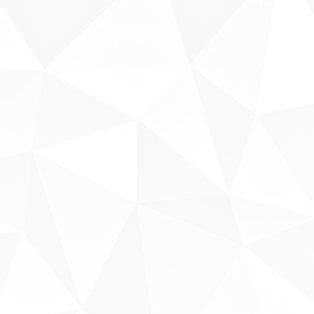
Fale conosco
Sobre