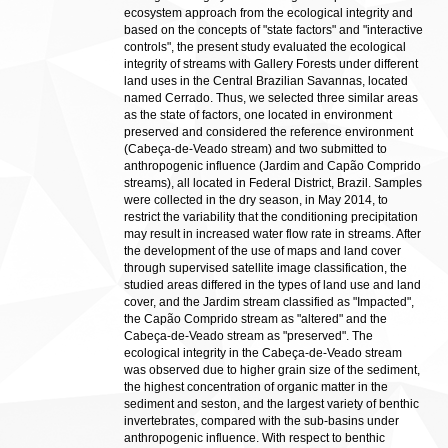
ecosystem approach from the ecological integrity and
based on the concepts of "state factors" and "interactive
controls", the present study evaluated the ecological
integrity of streams with Gallery Forests under different
land uses in the Central Brazilian Savannas, located
named Cerrado. Thus, we selected three similar areas
as the state of factors, one located in environment
preserved and considered the reference environment
(Cabeça-de-Veado stream) and two submitted to
anthropogenic influence (Jardim and Capão Comprido
streams), all located in Federal District, Brazil. Samples
were collected in the dry season, in May 2014, to
restrict the variability that the conditioning precipitation
may result in increased water flow rate in streams. After
the development of the use of maps and land cover
through supervised satellite image classification, the
studied areas differed in the types of land use and land
cover, and the Jardim stream classified as "Impacted",
the Capão Comprido stream as "altered" and the
Cabeça-de-Veado stream as "preserved". The
ecological integrity in the Cabeça-de-Veado stream
was observed due to higher grain size of the sediment,
the highest concentration of organic matter in the
sediment and seston, and the largest variety of benthic
invertebrates, compared with the sub-basins under
anthropogenic influence. With respect to benthic