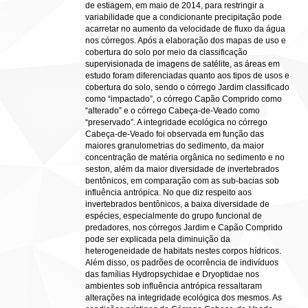
de estiagem, em maio de 2014, para restringir a
variabilidade que a condicionante precipitação pode
acarretar no aumento da velocidade de fluxo da água
nos córregos. Após a elaboração dos mapas de uso e
cobertura do solo por meio da classificação
supervisionada de imagens de satélite, as áreas em
estudo foram diferenciadas quanto aos tipos de usos e
cobertura do solo, sendo o córrego Jardim classificado
como “impactado”, o córrego Capão Comprido como
“alterado” e o córrego Cabeça-de-Veado como
“preservado”. A integridade ecológica no córrego
Cabeça-de-Veado foi observada em função das
maiores granulometrias do sedimento, da maior
concentração de matéria orgânica no sedimento e no
seston, além da maior diversidade de invertebrados
bentônicos, em comparação com as sub-bacias sob
influência antrópica. No que diz respeito aos
invertebrados bentônicos, a baixa diversidade de
espécies, especialmente do grupo funcional de
predadores, nos córregos Jardim e Capão Comprido
pode ser explicada pela diminuição da
heterogeneidade de habitats nestes corpos hídricos.
Além disso, os padrões de ocorrência de indivíduos
das famílias Hydropsychidae e Dryoptidae nos
ambientes sob influência antrópica ressaltaram
alterações na integridade ecológica dos mesmos. As