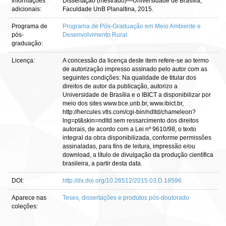
Informações
Dissertação (mestrado)—Universidade de Brasília,
adicionais:
Faculdade UnB Planaltina, 2015.
Programa de
Programa de Pós-Graduação em Meio Ambiente e
pós-
Desenvolvimento Rural
graduação:
Licença:
A concessão da licença deste item refere-se ao termo
de autorização impresso assinado pelo autor com as
seguintes condições: Na qualidade de titular dos
direitos de autor da publicação, autorizo a
Universidade de Brasília e o IBICT a disponibilizar por
meio dos sites www.bce.unb.br, www.ibict.br,
http://hercules.vtls.com/cgi-bin/ndltd/chameleon?
lng=pt&skin=ndltd sem ressarcimento dos direitos
autorais, de acordo com a Lei nº 9610/98, o texto
integral da obra disponibilizada, conforme permissões
assinaladas, para fins de leitura, impressão e/ou
download, a título de divulgação da produção científica
brasileira, a partir desta data.
DOI:
http://dx.doi.org/10.26512/2015.03.D.18596
Aparece nas
Teses, dissertações e produtos pós-doutorado
coleções: