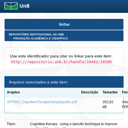
Skip
Voltar
navigation
REPOSITÓRIO INSTITUCIONAL DA UNB
PRODUÇÃO ACADÊMICA E CIENTÍFICA
ARTIGOS PUBLICADOS EM PERIÓDICOS E AFINS
Use este identificador para citar ou linkar para este item:
http://repositorio.unb.br/handle/10482/18509
Arquivos associados a este item:
Arquivo
Descrição
Tamanho
For
ARTIGO_CognitiveTherapyUsingSpecific.pdf
352,82
Ad
kB
PD
Título:
Cognitive therapy : using a specific technique to improve