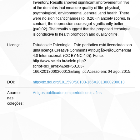
Inventory. Results showed significant improvement in five
of the domains that measure quality of life: physical,
psychological, environmental, general, and health. There
were no significant changes (p=0.26) in anxiety scores. In
contrast, the depression scores got significantly better
(p=0.02). The results suggest that the proposed technique
is conducive to health promotion and quality of life.
Licença:
Estudos de Psicologia - Este periódico está licenciado sob
uma licença Creative Commons Atribuição-NãoComercial
4.0 Internacional. (CC BY-NC 4.0)). Fonte:
http://www.scielo.br/scielo.php?
script=sci_arttext&pid=S0103-
166X2013000200013&lang=pt. Acesso em: 04 ago. 2015.
DOI:
http://dx.doi.org/10.1590/S0103-166X2013000200013
Aparece
Artigos publicados em periódicos e afins
nas
coleções: