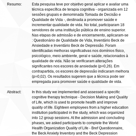
Resumo:
Esta pesquisa teve por objetivo geral aplicar e avaliar uma
técnica específica de terapia cognitiva - organizada em 12
sessões grupais e denominada Tomada de Decisão e
Qualidade de Vida -, destinada a promover saúde e
incrementar qualidade de vida. No total, participaram 18
servidores de uma instituição pública de ensino superior.
Nas etapas de admissão e de encerramento, aplicaram-se
: Questionário de Qualidade de Vida, Inventário Beck de
Ansiedade e Inventário Beck de Depressão. Foram
identificadas melhoras significativas nos domínios físico,
psicológico, meio ambiente, geral e saúde, relacionados à
qualidade de vida. Não se verificaram alterações
significantes nos escores de ansiedade (p=0,26). Em
contrapartida, os escores de depressão indicaram melhora
(p=0,02). Os resultados sugerem que a técnica pode ser
empregada para promover saúde e qualidade de vida.
Abstract:
In this study we implemented and assessed a specific
cognitive therapy technique - Decision Making and Quality
of Life, which is used to promote health and improve
quality of life. Eighteen employees from a higher education
institution participated in the study, which was organized
into 12 group sessions. At the admission and concluding
phases, we asked participants to complete the World
Health Organization Quality of Life - Bref Questionnaire,
the Beck Anxiety Inventory and the Beck Depression