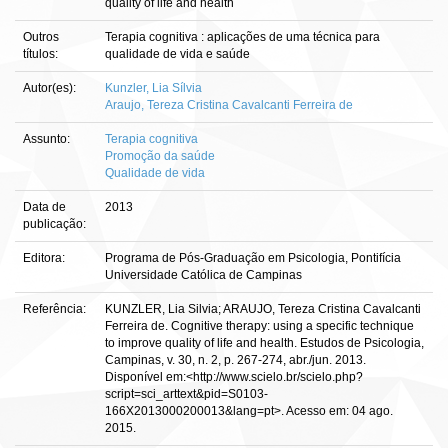
quality of life and health
Outros
Terapia cognitiva : aplicações de uma técnica para
títulos:
qualidade de vida e saúde
Autor(es):
Kunzler, Lia Sílvia
Araujo, Tereza Cristina Cavalcanti Ferreira de
Assunto:
Terapia cognitiva
Promoção da saúde
Qualidade de vida
Data de
2013
publicação:
Editora:
Programa de Pós-Graduação em Psicologia, Pontifícia
Universidade Católica de Campinas
Referência:
KUNZLER, Lia Silvia; ARAUJO, Tereza Cristina Cavalcanti
Ferreira de. Cognitive therapy: using a specific technique
to improve quality of life and health. Estudos de Psicologia,
Campinas, v. 30, n. 2, p. 267-274, abr./jun. 2013.
Disponível em:<http://www.scielo.br/scielo.php?
script=sci_arttext&pid=S0103-
166X2013000200013&lang=pt>. Acesso em: 04 ago.
2015.