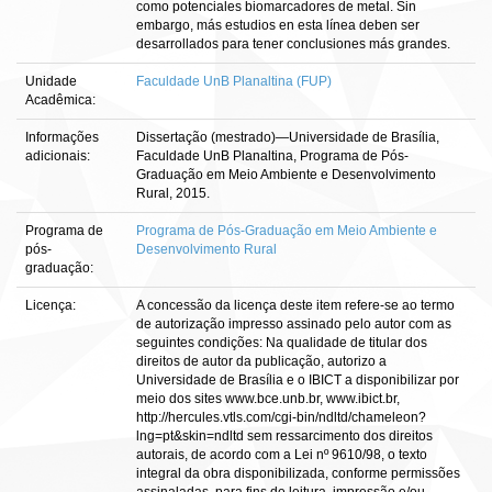
como potenciales biomarcadores de metal. Sin
embargo, más estudios en esta línea deben ser
desarrollados para tener conclusiones más grandes.
Unidade
Faculdade UnB Planaltina (FUP)
Acadêmica:
Informações
Dissertação (mestrado)—Universidade de Brasília,
adicionais:
Faculdade UnB Planaltina, Programa de Pós-
Graduação em Meio Ambiente e Desenvolvimento
Rural, 2015.
Programa de
Programa de Pós-Graduação em Meio Ambiente e
pós-
Desenvolvimento Rural
graduação:
Licença:
A concessão da licença deste item refere-se ao termo
de autorização impresso assinado pelo autor com as
seguintes condições: Na qualidade de titular dos
direitos de autor da publicação, autorizo a
Universidade de Brasília e o IBICT a disponibilizar por
meio dos sites www.bce.unb.br, www.ibict.br,
http://hercules.vtls.com/cgi-bin/ndltd/chameleon?
lng=pt&skin=ndltd sem ressarcimento dos direitos
autorais, de acordo com a Lei nº 9610/98, o texto
integral da obra disponibilizada, conforme permissões