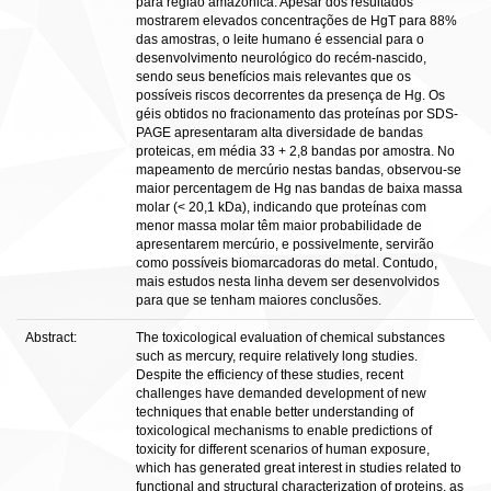
para região amazônica. Apesar dos resultados
mostrarem elevados concentrações de HgT para 88%
das amostras, o leite humano é essencial para o
desenvolvimento neurológico do recém-nascido,
sendo seus benefícios mais relevantes que os
possíveis riscos decorrentes da presença de Hg. Os
géis obtidos no fracionamento das proteínas por SDS-
PAGE apresentaram alta diversidade de bandas
proteicas, em média 33 + 2,8 bandas por amostra. No
mapeamento de mercúrio nestas bandas, observou-se
maior percentagem de Hg nas bandas de baixa massa
molar (< 20,1 kDa), indicando que proteínas com
menor massa molar têm maior probabilidade de
apresentarem mercúrio, e possivelmente, servirão
como possíveis biomarcadoras do metal. Contudo,
mais estudos nesta linha devem ser desenvolvidos
para que se tenham maiores conclusões.
Abstract:
The toxicological evaluation of chemical substances
such as mercury, require relatively long studies.
Despite the efficiency of these studies, recent
challenges have demanded development of new
techniques that enable better understanding of
toxicological mechanisms to enable predictions of
toxicity for different scenarios of human exposure,
which has generated great interest in studies related to
functional and structural characterization of proteins, as