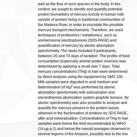
well as the flow of such species in the body. In this
context, we sought to identify and quantify potential
protein biomarkers of mercury toxicity in human milk
sample of women living in traditional communities of
the Madeira River, in order to elucidate the possible
mercury transport mechanisms. Therefore, we used
techniques of proteomics / metallomics, such as
unimensional electrophoresis (SDS-PAGE) and
quantification of mercury by atomic absorption
spectrometry. The study included 9 participants,
between 20 and 70 days of lactation. The profile of food
consumption (especially animal protein sources) was
determined by applying a recall was 7 days. Total
mercury concentrations (THg) in hair were determined
by direct analysis using the equipment by SMS 100.
Milk samples were digested in acid medium and
determination of HgT was performed by atomic
absorption spectrometry with autosampler and
electrothermal atomization system graphite furnace. By
atomic spectrometry was also possible to analyze and
quantify the mercury present in the protein bands
obtained in the fractionation of proteins by SDS-PAGE,
after acid mineralization. Concentrations of THg in hair
samples were below the limit recommended by WHO
(14 μg g-1) and below the overall averages observed in
several regions of the Amazon, possibly due to the low