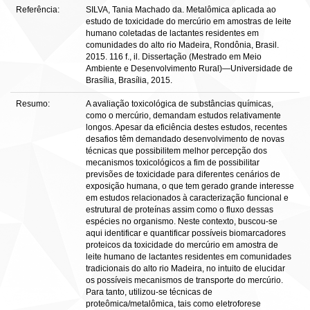
Referência:
SILVA, Tania Machado da. Metalômica aplicada ao
estudo de toxicidade do mercúrio em amostras de leite
humano coletadas de lactantes residentes em
comunidades do alto rio Madeira, Rondônia, Brasil.
2015. 116 f., il. Dissertação (Mestrado em Meio
Ambiente e Desenvolvimento Rural)—Universidade de
Brasília, Brasília, 2015.
Resumo:
A avaliação toxicológica de substâncias químicas,
como o mercúrio, demandam estudos relativamente
longos. Apesar da eficiência destes estudos, recentes
desafios têm demandado desenvolvimento de novas
técnicas que possibilitem melhor percepção dos
mecanismos toxicológicos a fim de possibilitar
previsões de toxicidade para diferentes cenários de
exposição humana, o que tem gerado grande interesse
em estudos relacionados à caracterização funcional e
estrutural de proteínas assim como o fluxo dessas
espécies no organismo. Neste contexto, buscou-se
aqui identificar e quantificar possíveis biomarcadores
proteicos da toxicidade do mercúrio em amostra de
leite humano de lactantes residentes em comunidades
tradicionais do alto rio Madeira, no intuito de elucidar
os possíveis mecanismos de transporte do mercúrio.
Para tanto, utilizou-se técnicas de
proteômica/metalômica, tais como eletroforese