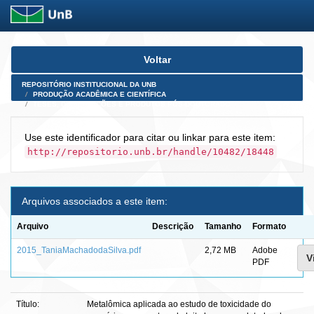
Skip
Voltar
navigation
REPOSITÓRIO INSTITUCIONAL DA UNB
PRODUÇÃO ACADÊMICA E CIENTÍFICA
TESES, DISSERTAÇÕES E PRODUTOS PÓS-DOUTORADO
Use este identificador para citar ou linkar para este item:
http://repositorio.unb.br/handle/10482/18448
Arquivos associados a este item:
Arquivo
Descrição
Tamanho
Formato
2015_TaniaMachadodaSilva.pdf
2,72 MB
Adobe
V
PDF
Título:
Metalômica aplicada ao estudo de toxicidade do