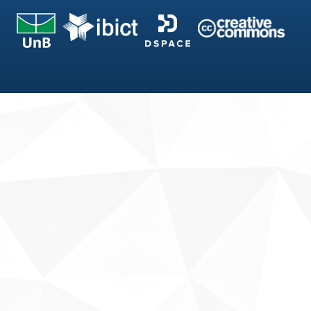
Fale conosco
Sobre