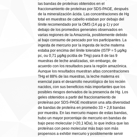
las bandas de proteínas obtenidos en el
fraccionamiento de proteínas por SDS-PAGE, después
de la mineralización ácida. Las concentraciones de Hg
total en muestras de cabello estaban por debajo del
límite recomendado por la OMS (14 μg g-1) y por
debajo de los promedios generales observados en
varias regiones de la Amazonía, posiblemente debido
al bajo consumo de pescado por los participantes. La
ingesta de mercurio por la ingesta de leche materna
estaba por encima del límite tolerable (ISTP = 5 μg/kg
pc, ou 0,71 μg/kg pc/dia de THg) para 8 de las 9
muestras de leche analizadas, sin embargo, de
acuerdo con los resultados para la región amazónica.
Aunque los resultados muestran altas concentraciones
THg el 88% de las muestras, la leche materna es
esencial para el desarrollo neurológico de los recién
nacidos, con sus beneficios más importantes que los
posibles riesgos derivados de la presencia de Hg. Los
geles obtenidos a partir del fraccionamiento de
proteínas por SDS-PAGE mostraron una alta diversidad
de bandas de proteína en promedio 33 + 2,8 bandas
por muestra. En las mercurio mapeo de estas bandas,
hubo un mayor porcentaje de mercurio en bandas de
bajo peso molecular (<20,1 kDa), lo que indica que las
proteínas con peso molecular más bajo son más
propensos a exhibir mercurio y posiblemente servir