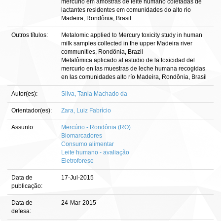
mercúrio em amostras de leite humano coletadas de
lactantes residentes em comunidades do alto rio
Madeira, Rondônia, Brasil
Outros títulos:
Metalomic applied to Mercury toxicity study in human
milk samples collected in the upper Madeira river
communities, Rondônia, Brazil
Metalômica aplicado al estudio de la toxicidad del
mercurio en las muestras de leche humana recogidas
en las comunidades alto río Madeira, Rondônia, Brasil
Autor(es):
Silva, Tania Machado da
Orientador(es):
Zara, Luiz Fabrício
Assunto:
Mercúrio - Rondônia (RO)
Biomarcadores
Consumo alimentar
Leite humano - avaliação
Eletroforese
Data de
17-Jul-2015
publicação:
Data de
24-Mar-2015
defesa: