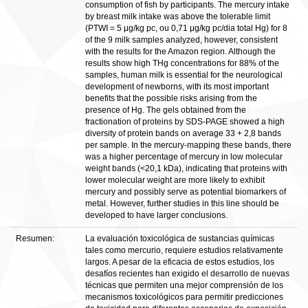
consumption of fish by participants. The mercury intake
by breast milk intake was above the tolerable limit
(PTWI = 5 μg/kg pc, ou 0,71 μg/kg pc/dia total Hg) for 8
of the 9 milk samples analyzed, however, consistent
with the results for the Amazon region. Although the
results show high THg concentrations for 88% of the
samples, human milk is essential for the neurological
development of newborns, with its most important
benefits that the possible risks arising from the
presence of Hg. The gels obtained from the
fractionation of proteins by SDS-PAGE showed a high
diversity of protein bands on average 33 + 2,8 bands
per sample. In the mercury-mapping these bands, there
was a higher percentage of mercury in low molecular
weight bands (<20,1 kDa), indicating that proteins with
lower molecular weight are more likely to exhibit
mercury and possibly serve as potential biomarkers of
metal. However, further studies in this line should be
developed to have larger conclusions.
Resumen:
La evaluación toxicológica de sustancias químicas
tales como mercurio, requiere estudios relativamente
largos. A pesar de la eficacia de estos estudios, los
desafíos recientes han exigido el desarrollo de nuevas
técnicas que permiten una mejor comprensión de los
mecanismos toxicológicos para permitir predicciones