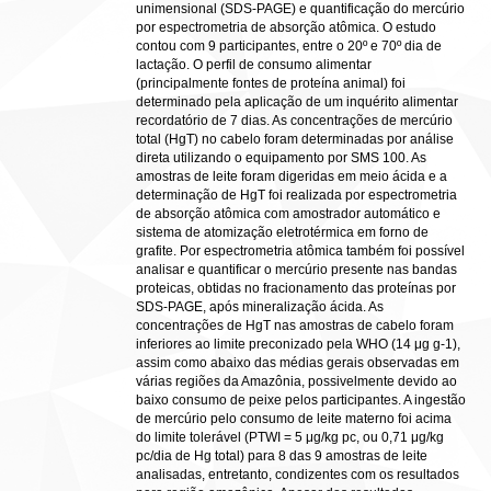
unimensional (SDS-PAGE) e quantificação do mercúrio
por espectrometria de absorção atômica. O estudo
contou com 9 participantes, entre o 20º e 70º dia de
lactação. O perfil de consumo alimentar
(principalmente fontes de proteína animal) foi
determinado pela aplicação de um inquérito alimentar
recordatório de 7 dias. As concentrações de mercúrio
total (HgT) no cabelo foram determinadas por análise
direta utilizando o equipamento por SMS 100. As
amostras de leite foram digeridas em meio ácida e a
determinação de HgT foi realizada por espectrometria
de absorção atômica com amostrador automático e
sistema de atomização eletrotérmica em forno de
grafite. Por espectrometria atômica também foi possível
analisar e quantificar o mercúrio presente nas bandas
proteicas, obtidas no fracionamento das proteínas por
SDS-PAGE, após mineralização ácida. As
concentrações de HgT nas amostras de cabelo foram
inferiores ao limite preconizado pela WHO (14 μg g-1),
assim como abaixo das médias gerais observadas em
várias regiões da Amazônia, possivelmente devido ao
baixo consumo de peixe pelos participantes. A ingestão
de mercúrio pelo consumo de leite materno foi acima
do limite tolerável (PTWI = 5 μg/kg pc, ou 0,71 μg/kg
pc/dia de Hg total) para 8 das 9 amostras de leite
analisadas, entretanto, condizentes com os resultados