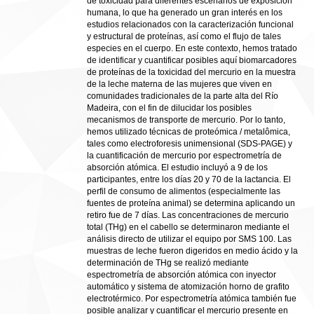
de toxicidad para diferentes escenarios de exposición
humana, lo que ha generado un gran interés en los
estudios relacionados con la caracterización funcional
y estructural de proteínas, así como el flujo de tales
especies en el cuerpo. En este contexto, hemos tratado
de identificar y cuantificar posibles aquí biomarcadores
de proteínas de la toxicidad del mercurio en la muestra
de la leche materna de las mujeres que viven en
comunidades tradicionales de la parte alta del Río
Madeira, con el fin de dilucidar los posibles
mecanismos de transporte de mercurio. Por lo tanto,
hemos utilizado técnicas de proteómica / metalômica,
tales como electroforesis unimensional (SDS-PAGE) y
la cuantificación de mercurio por espectrometría de
absorción atómica. El estudio incluyó a 9 de los
participantes, entre los días 20 y 70 de la lactancia. El
perfil de consumo de alimentos (especialmente las
fuentes de proteína animal) se determina aplicando un
retiro fue de 7 días. Las concentraciones de mercurio
total (THg) en el cabello se determinaron mediante el
análisis directo de utilizar el equipo por SMS 100. Las
muestras de leche fueron digeridos en medio ácido y la
determinación de THg se realizó mediante
espectrometría de absorción atómica con inyector
automático y sistema de atomización horno de grafito
electrotérmico. Por espectrometría atómica también fue
posible analizar y cuantificar el mercurio presente en