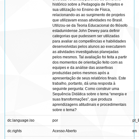
histórico sobre a Pedagogia de Projetos e
sua utilização no Ensino de Física,
relacionando-as ao surgimento de projetos
que utilizavam essas atividades no Brasil.
Utilizou-se da Teoria Educacional do filósofo
estadunidense John Dewey para definir
categorias que pudessem ser utilizadas
para avaliar as competências e habilidades
desenvolvidas pelos alunos ao executarem
as atividades investigativas planejadas
pelos mesmos. Tal avaliação foi feita a partir
dos momentos de orientação feito com as
equipes e da análise das assertivas
produzidas pelos mesmos após a
apresentação de seus relatórios finais. Este
trabalho, portanto, dá uma resposta à
seguinte pergunta: Como construir uma
Sequência Didática sobre o tema “energia e
suas transformações”, que produza
aprendizagens atitudinais e procedimentais
sobre o tema?
dc.language.iso
por
pt_
dc.rights
Acesso Aberto
en