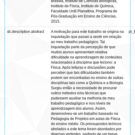
Brasília, Instituto de Ciências Biológicas,
Instituto de Física, Instituto de Química,
Faculdade UnB Planaltina, Programa de
Pós-Graduação em Ensino de Ciências,
2015.
dc.description.abstract
A motivação para este trabalho se origina na
pt_
inquietação que passei a sentir em relação
ao meu trabalho pedagógico. Tal
inquietação parte da percepção de que
muitos alunos apresentam relativa
dificuldade na aprendizagem de conteúdos
relacionados à disciplina que leciono: a
Física. Após leituras e discussões pude
perceber que tais dificuldades também
podem ser encontradas no ensino de outras
disciplinas tais como a Química e a Biologia.
Surgiu então a necessidade de procurar
outros métodos e/ou técnicas que
pudessem auxiliar na melhoria de meu
trabalho pedagógico e nos níveis de
aprendizagem dos alunos. Assim,
desenvolveu-se um trabalho baseado na
Pedagogia de Projetos em aulas de Física
do ensino médio. Os pressupostos teóricos
atrelados a este tema foram abordados por
diversas vertentes, partindo de um breve