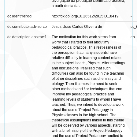
divulgação da produção científica brasileira,
a partir desta data.
dc.identifier.doi
http://dx.doi.org/10.26512/2015.D.18419
-
dc.contributor.advisorco
Jesus, José Carlos Oliveira de
pt_
dc.description.abstract1
The motivation for this work stems from
en
worry that I started to feel about my
pedagogical practice. This restlessness of
the perception that many students have
relative difficulty in learning content related
to the subject I teach, Physics. After readings
and discussions I realized that such
difficulties can also be found in the teaching
of other disciplines such as chemistry and
biology. Then it comes the need to seek
other methods and / or techniques that can
improve my pedagogical practice and
learning levels of students to whom I have
teached. Thus, we intend to develop a work
about the use of Project Pedagogy in
Physics classes in the high school. The
theoretical assumptions linked to this theme
will be observed by various aspects, starting
with a brief history of the Project Pedagogy
and the use of Project Pedagogy applied to