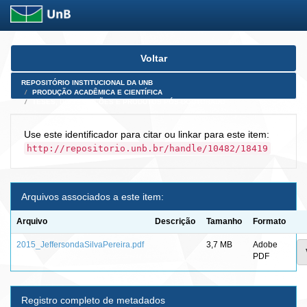
Skip
Voltar
navigation
REPOSITÓRIO INSTITUCIONAL DA UNB
PRODUÇÃO ACADÊMICA E CIENTÍFICA
TESES, DISSERTAÇÕES E PRODUTOS PÓS-DOUTORADO
Use este identificador para citar ou linkar para este item:
http://repositorio.unb.br/handle/10482/18419
Arquivos associados a este item:
Arquivo
Descrição
Tamanho
Formato
2015_JeffersondaSilvaPereira.pdf
3,7 MB
Adobe
PDF
Registro completo de metadados