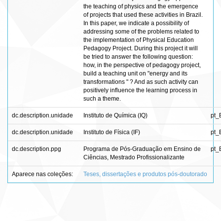
the teaching of physics and the emergence
of projects that used these activities in Brazil.
In this paper, we indicate a possibility of
addressing some of the problems related to
the implementation of Physical Education
Pedagogy Project. During this project it will
be tried to answer the following question:
how, in the perspective of pedagogy project,
build a teaching unit on "energy and its
transformations " ? And as such activity can
positively influence the learning process in
such a theme.
dc.description.unidade
Instituto de Química (IQ)
pt_
dc.description.unidade
Instituto de Física (IF)
pt_
dc.description.ppg
Programa de Pós-Graduação em Ensino de
pt_
Ciências, Mestrado Profissionalizante
Aparece nas coleções:
Teses, dissertações e produtos pós-doutorado