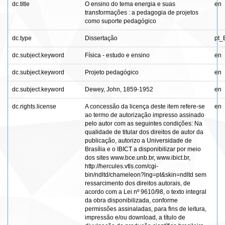
dc.title
O ensino do tema energia e suas
en
transformações : a pedagogia de projetos
como suporte pedagógico
dc.type
Dissertação
pt_
dc.subject.keyword
Física - estudo e ensino
en
dc.subject.keyword
Projeto pedagógico
en
dc.subject.keyword
Dewey, John, 1859-1952
en
dc.rights.license
A concessão da licença deste item refere-se
en
ao termo de autorização impresso assinado
pelo autor com as seguintes condições: Na
qualidade de titular dos direitos de autor da
publicação, autorizo a Universidade de
Brasília e o IBICT a disponibilizar por meio
dos sites www.bce.unb.br, www.ibict.br,
http://hercules.vtls.com/cgi-
bin/ndltd/chameleon?lng=pt&skin=ndltd sem
ressarcimento dos direitos autorais, de
acordo com a Lei nº 9610/98, o texto integral
da obra disponibilizada, conforme
permissões assinaladas, para fins de leitura,
impressão e/ou download, a título de