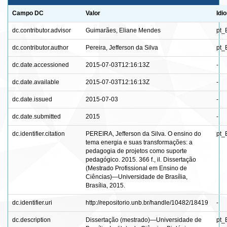
Campo DC
Valor
Idi
dc.contributor.advisor
Guimarães, Eliane Mendes
pt_
dc.contributor.author
Pereira, Jefferson da Silva
pt_
dc.date.accessioned
2015-07-03T12:16:13Z
-
dc.date.available
2015-07-03T12:16:13Z
-
dc.date.issued
2015-07-03
-
dc.date.submitted
2015
-
dc.identifier.citation
PEREIRA, Jefferson da Silva. O ensino do
pt_
tema energia e suas transformações: a
pedagogia de projetos como suporte
pedagógico. 2015. 366 f., il. Dissertação
(Mestrado Profissional em Ensino de
Ciências)—Universidade de Brasília,
Brasília, 2015.
dc.identifier.uri
http://repositorio.unb.br/handle/10482/18419
-
dc.description
Dissertação (mestrado)—Universidade de
pt_