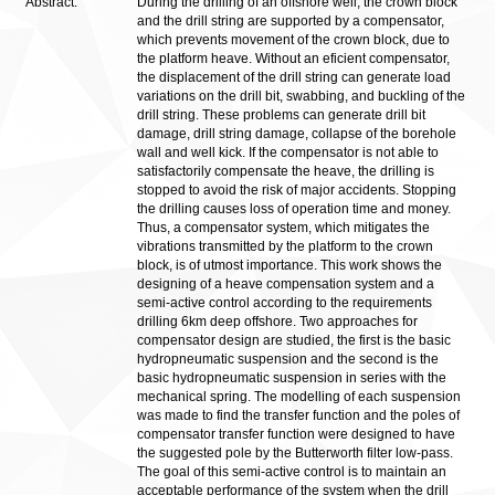
Abstract:
During the drilling of an offshore well, the crown block
and the drill string are supported by a compensator,
which prevents movement of the crown block, due to
the platform heave. Without an eficient compensator,
the displacement of the drill string can generate load
variations on the drill bit, swabbing, and buckling of the
drill string. These problems can generate drill bit
damage, drill string damage, collapse of the borehole
wall and well kick. If the compensator is not able to
satisfactorily compensate the heave, the drilling is
stopped to avoid the risk of major accidents. Stopping
the drilling causes loss of operation time and money.
Thus, a compensator system, which mitigates the
vibrations transmitted by the platform to the crown
block, is of utmost importance. This work shows the
designing of a heave compensation system and a
semi-active control according to the requirements
drilling 6km deep offshore. Two approaches for
compensator design are studied, the first is the basic
hydropneumatic suspension and the second is the
basic hydropneumatic suspension in series with the
mechanical spring. The modelling of each suspension
was made to find the transfer function and the poles of
compensator transfer function were designed to have
the suggested pole by the Butterworth filter low-pass.
The goal of this semi-active control is to maintain an
acceptable performance of the system when the drill