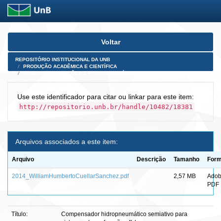
Skip
Voltar
navigation
REPOSITÓRIO INSTITUCIONAL DA UNB
PRODUÇÃO ACADÊMICA E CIENTÍFICA
TESES, DISSERTAÇÕES E PRODUTOS PÓS-DOUTORADO
Use este identificador para citar ou linkar para este item:
http://repositorio.unb.br/handle/10482/18381
Arquivos associados a este item:
Arquivo
Descrição
Tamanho
Form
2014_WilliamHumbertoCuellarSanchez.pdf
2,57 MB
Ado
PDF
Título:
Compensador hidropneumático semiativo para