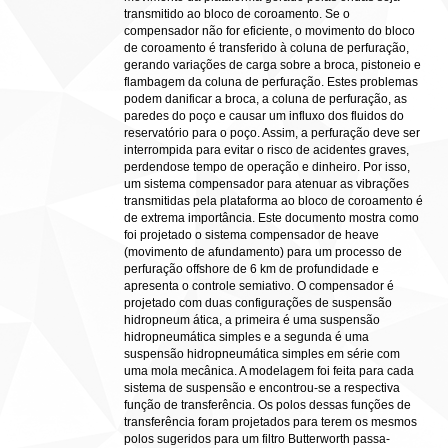
transmitido ao bloco de coroamento. Se o
compensador não for eficiente, o movimento do bloco
de coroamento é transferido à coluna de perfuração,
gerando variações de carga sobre a broca, pistoneio e
flambagem da coluna de perfuração. Estes problemas
podem danificar a broca, a coluna de perfuração, as
paredes do poço e causar um influxo dos fluidos do
reservatório para o poço. Assim, a perfuração deve ser
interrompida para evitar o risco de acidentes graves,
perdendose tempo de operação e dinheiro. Por isso,
um sistema compensador para atenuar as vibrações
transmitidas pela plataforma ao bloco de coroamento é
de extrema importância. Este documento mostra como
foi projetado o sistema compensador de heave
(movimento de afundamento) para um processo de
perfuração offshore de 6 km de profundidade e
apresenta o controle semiativo. O compensador é
projetado com duas configurações de suspensão
hidropneum ática, a primeira é uma suspensão
hidropneumática simples e a segunda é uma
suspensão hidropneumática simples em série com
uma mola mecânica. A modelagem foi feita para cada
sistema de suspensão e encontrou-se a respectiva
função de transferência. Os polos dessas funções de
transferência foram projetados para terem os mesmos
polos sugeridos para um filtro Butterworth passa-