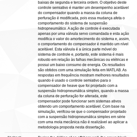
baixas de segunda e terceira ordem. O objetivo deste
controle semiativo é manter um desempenho aceitável
do compensador quando a massa da coluna de
perfuração é modificada, pois essa mudança afeta o
comportamento do sistema de suspensão
hidropneumático. A ação de controle é executada
apenas por uma válvula servo comandada e esta ação
modifica o valor do amortecimento do sistema e, assim,
o comportamento do compensador é mantido um nível
aceitável. Esta válvula é a única parte móvel do
sistema de controle e, portanto, este sistema é mais
robusto em relação às falhas mecânicas ou elétricas e
possui um baixo consumo de energia. Os resultados
são obtidos com uma simulação feita em MATLAB. As
respostas em frequência mostram melhores resultados
quando é usado o controle semiativo para o
compensador de heave que foi projetado com a
suspensão hidropneumática simples, quando a massa
da coluna de perfuração for alterada, este
compensador pode funcionar sem sistemas ativos
obtendo um comportamento aceitável. Com base na
simulação, verifcou-se que o compensador projetado
com a suspensão hidropneumática simples em série
com uma mola mecânica não é realizável ao aplicar a
metodologia proposta nesta dissertação.