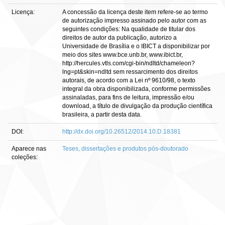
Licença:
A concessão da licença deste item refere-se ao termo
de autorização impresso assinado pelo autor com as
seguintes condições: Na qualidade de titular dos
direitos de autor da publicação, autorizo a
Universidade de Brasília e o IBICT a disponibilizar por
meio dos sites www.bce.unb.br, www.ibict.br,
http://hercules.vtls.com/cgi-bin/ndltd/chameleon?
lng=pt&skin=ndltd sem ressarcimento dos direitos
autorais, de acordo com a Lei nº 9610/98, o texto
integral da obra disponibilizada, conforme permissões
assinaladas, para fins de leitura, impressão e/ou
download, a título de divulgação da produção científica
brasileira, a partir desta data.
DOI:
http://dx.doi.org/10.26512/2014.10.D.18381
Aparece nas
Teses, dissertações e produtos pós-doutorado
coleções: