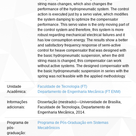
string mass changes, which also changes the
performance of the hydropneumatic system. The control
action is executed just by a servo valve, which modifies
the system damping to optimize the compensator
performance. This servo valve is the only moving part of
the control system and therefore, this system is more
robust regarding mechanical/ electrical failures and it
has low consumption energy. The results show a better
and satisfactory frequency response of semi-active
control for heave compensator that was designed with
the basic hydropneumatic suspension, when the drill
string mass is changed, this compensator can work
without active systems. The designed compensator with
the basic hydropneumatic suspension in series with the
spring was not feasible with the applied methodology.
Unidade
Faculdade de Tecnologia (FT)
Acadêmica:
Departamento de Engenharia Mecânica (FT ENM)
Informações
Dissertação (mestrado)—Universidade de Brasília,
adicionais:
Faculdade de Tecnologia, Departamento de
Engenharia Mecânica, 2014.
Programa de
Programa de Pós-Graduação em Sistemas
pós-
Mecatrônicos
graduação: