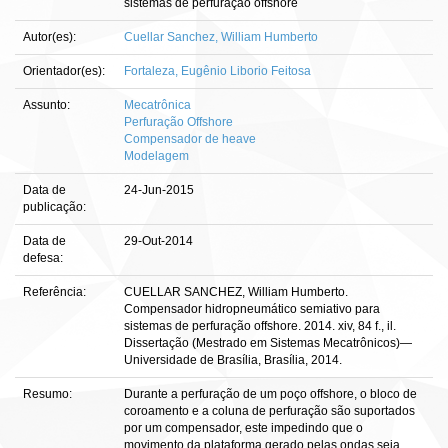
sistemas de perfuração offshore
Autor(es):
Cuellar Sanchez, William Humberto
Orientador(es):
Fortaleza, Eugênio Liborio Feitosa
Assunto:
Mecatrônica
Perfuração Offshore
Compensador de heave
Modelagem
Data de
24-Jun-2015
publicação:
Data de
29-Out-2014
defesa:
Referência:
CUELLAR SANCHEZ, William Humberto.
Compensador hidropneumático semiativo para
sistemas de perfuração offshore. 2014. xiv, 84 f., il.
Dissertação (Mestrado em Sistemas Mecatrônicos)—
Universidade de Brasília, Brasília, 2014.
Resumo:
Durante a perfuração de um poço offshore, o bloco de
coroamento e a coluna de perfuração são suportados
por um compensador, este impedindo que o
movimento da plataforma gerado pelas ondas seja