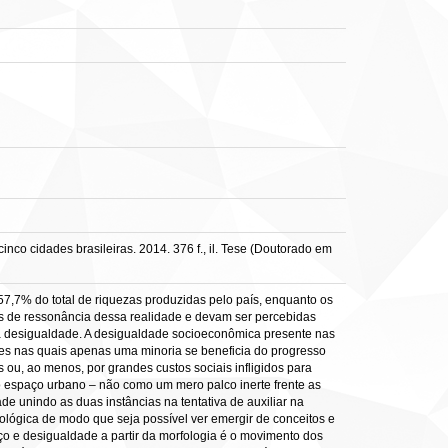
co cidades brasileiras. 2014. 376 f., il. Tese (Doutorado em
7,7% do total de riquezas produzidas pelo país, enquanto os
s de ressonância dessa realidade e devam ser percebidas
a desigualdade. A desigualdade socioeconômica presente nas
des nas quais apenas uma minoria se beneficia do progresso
 ou, ao menos, por grandes custos sociais infligidos para
o espaço urbano – não como um mero palco inerte frente as
e unindo as duas instâncias na tentativa de auxiliar na
fológica de modo que seja possível ver emergir de conceitos e
o e desigualdade a partir da morfologia é o movimento dos