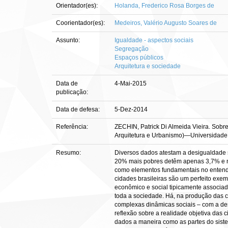
Orientador(es):
Holanda, Frederico Rosa Borges de
Coorientador(es):
Medeiros, Valério Augusto Soares de
Assunto:
Igualdade - aspectos sociais
Segregação
Espaços públicos
Arquitetura e sociedade
Data de
4-Mai-2015
publicação:
Data de defesa:
5-Dez-2014
Referência:
ZECHIN, Patrick Di Almeida Vieira. Sobr
Arquitetura e Urbanismo)—Universidade de
Resumo:
Diversos dados atestam a desigualdade s
20% mais pobres detêm apenas 3,7% e nã
como elementos fundamentais no entendi
cidades brasileiras são um perfeito exe
econômico e social tipicamente associado
toda a sociedade. Há, na produção das c
complexas dinâmicas sociais – com a desi
reflexão sobre a realidade objetiva das 
dados a maneira como as partes do siste