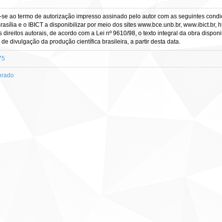
-se ao termo de autorização impresso assinado pelo autor com as seguintes condiçõ
asília e o IBICT a disponibilizar por meio dos sites www.bce.unb.br, www.ibict.br, h
direitos autorais, de acordo com a Lei nº 9610/98, o texto integral da obra dispon
 de divulgação da produção científica brasileira, a partir desta data.
75
orado