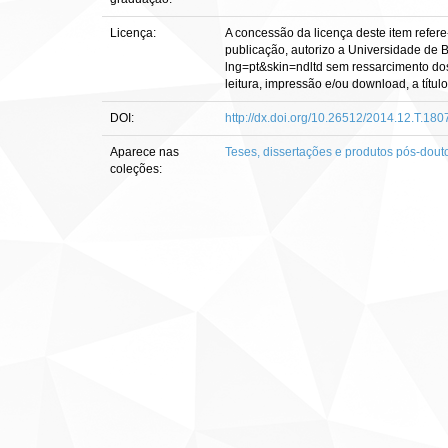
Licença:
A concessão da licença deste item refere
publicação, autorizo a Universidade de Br
lng=pt&skin=ndltd sem ressarcimento dos 
leitura, impressão e/ou download, a título
DOI:
http://dx.doi.org/10.26512/2014.12.T.180
Aparece nas
Teses, dissertações e produtos pós-dout
coleções: