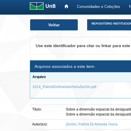
Comunidades e Coleções
Skip
REPOSITÓRIO INSTITUCIO
Voltar
navigation
Use este identificador para citar ou linkar para este
Arquivos associados a este item:
Arquivo
2014_PatrickDiAlmeidaVieiraZechin.pdf
Título:
Sobre a dimensão espacial da desiguald
Sobre a dimensão espacial da desiguald
Autor(es):
Zechin, Patrick Di Almeida Vieira