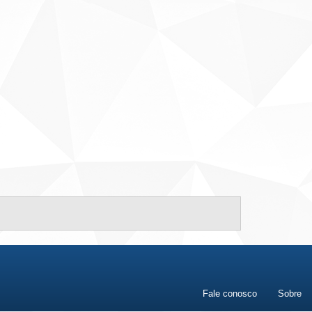
Fale conosco
Sobre