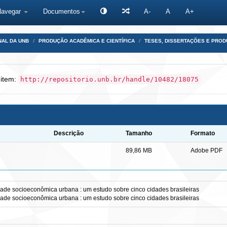
Navegar
Documentos
A-
A
A+
NAL DA UNB
PRODUÇÃO ACADÊMICA E CIENTÍFICA
TESES, DISSERTAÇÕES E PRO
 item:
http://repositorio.unb.br/handle/10482/18075
Descrição
Tamanho
Formato
89,86 MB
Adobe PDF
ade socioeconômica urbana : um estudo sobre cinco cidades brasileiras
ade socioeconômica urbana : um estudo sobre cinco cidades brasileiras