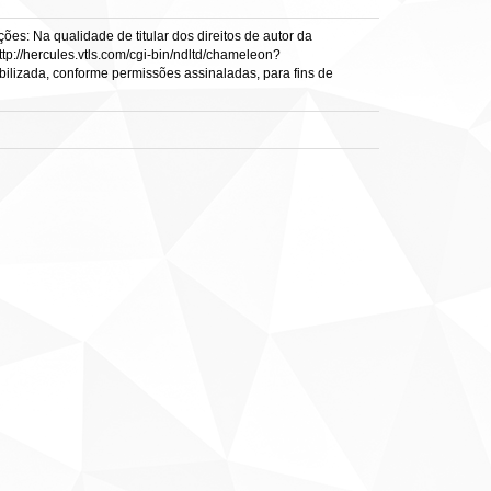
es: Na qualidade de titular dos direitos de autor da
ttp://hercules.vtls.com/cgi-bin/ndltd/chameleon?
ibilizada, conforme permissões assinaladas, para fins de