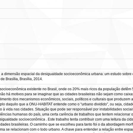
e a dimensão espacial da desigualdade socioeconômica urbana: um estudo sobre cin
 Brasília, Brasília, 2014.
ocioeconômica existente no Brasil, onde os 20% mais ricos da população detêm 5
o há motivos para se imaginar que as cidades brasileiras não sejam como caixa
mento dos mecanismos econômicos, sociais, políticos e culturais que produzem 
mplo daquilo que a ONU-HABITAT entende como o “urbano dividido”, ou seja, cida
 à vida nas cidades. Situação que pode ser responsável por instabilidades sociais
iências humanas do país, uma certa carência de trabalhos que tentem relacionar 
gualdade socioeconômica . Este trabalho tenta contribuir com uma leitura da cidad
cidades brasileiras. O caminho que se escolheu para tanto foi o da abordagem mor
ma se relacionam com o todo urbano. A chave para entender a relação entre espaç