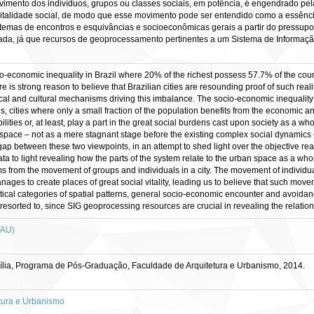
vimento dos indivíduos, grupos ou classes sociais, em potência, é engendrado pel
vitalidade social, de modo que esse movimento pode ser entendido como a essênci
istemas de encontros e esquivâncias e socioeconômicas gerais a partir do pressupo
izada, já que recursos de geoprocessamento pertinentes a um Sistema de Informaçã
ocio-economic inequality in Brazil where 20% of the richest possess 57.7% of the co
ere is strong reason to believe that Brazilian cities are resounding proof of such rea
ical and cultural mechanisms driving this imbalance. The socio-economic inequality
s, cities where only a small fraction of the population benefits from the economic and
bilities or, at least, play a part in the great social burdens cast upon society as a w
 space – not as a mere stagnant stage before the existing complex social dynamics –
gap between these two viewpoints, in an attempt to shed light over the objective real
ata to light revealing how the parts of the system relate to the urban space as a w
ms from the movement of groups and individuals in a city. The movement of individual
 manages to create places of great social vitality, leading us to believe that such mo
tical categories of spatial patterns, general socio-economic encounter and avoidan
resorted to, since SIG geoprocessing resources are crucial in revealing the relat
FAU)
lia, Programa de Pós-Graduação, Faculdade de Arquitetura e Urbanismo, 2014.
tura e Urbanismo