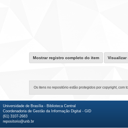
Mostrar registro completo do item
Visualizar
Os itens no repositório estão protegidos por copyright, com t
Universidade de Brasília - Biblioteca Central
Coordenadoria de Gestão da Informação Digital - GID
(61) 3107-2683
repositorio@unb.br