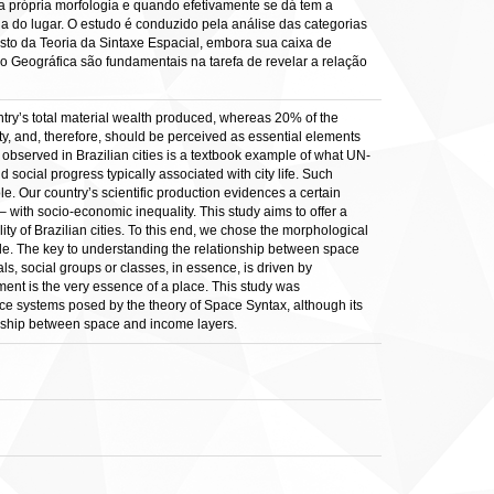
a própria morfologia e quando efetivamente se dá tem a
a do lugar. O estudo é conduzido pela análise das categorias
sto da Teoria da Sintaxe Espacial, embora sua caixa de
o Geográfica são fundamentais na tarefa de revelar a relação
untry’s total material wealth produced, whereas 20% of the
lity, and, therefore, should be perceived as essential elements
 observed in Brazilian cities is a textbook example of what UN-
 social progress typically associated with city life. Such
hole. Our country’s scientific production evidences a certain
 with socio-economic inequality. This study aims to offer a
ity of Brazilian cities. To this end, we chose the morphological
hole. The key to understanding the relationship between space
s, social groups or classes, in essence, is driven by
vement is the very essence of a place. This study was
ce systems posed by the theory of Space Syntax, although its
ionship between space and income layers.