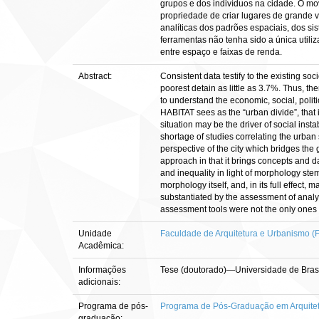
grupos e dos indivíduos na cidade. O mo
propriedade de criar lugares de grande 
analíticas dos padrões espaciais, dos s
ferramentas não tenha sido a única util
entre espaço e faixas de renda.
Abstract:
Consistent data testify to the existing s
poorest detain as little as 3.7%. Thus, th
to understand the economic, social, polit
HABITAT sees as the “urban divide”, that i
situation may be the driver of social insta
shortage of studies correlating the urban
perspective of the city which bridges the 
approach in that it brings concepts and d
and inequality in light of morphology ste
morphology itself, and, in its full effect,
substantiated by the assessment of analy
assessment tools were not the only ones 
Unidade
Faculdade de Arquitetura e Urbanismo (
Acadêmica:
Informações
Tese (doutorado)—Universidade de Brasí
adicionais:
Programa de pós-
Programa de Pós-Graduação em Arquite
graduação: