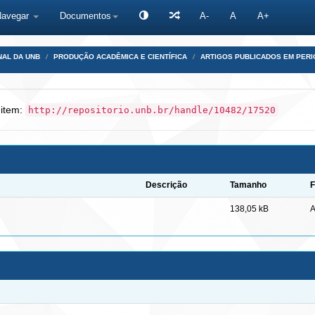
Navegar
Documentos
A-
A
A+
NAL DA UNB
PRODUÇÃO ACADÊMICA E CIENTÍFICA
ARTIGOS PUBLICADOS EM PERI
 item:
http://repositorio.unb.br/handle/10482/17520
Descrição
Tamanho
F
138,05 kB
A