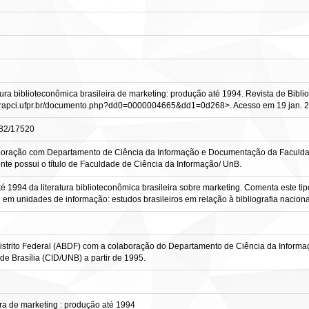
ra biblioteconômica brasileira de marketing: produção até 1994. Revista de Bibliotec
.brapci.ufpr.br/documento.php?dd0=0000004665&dd1=0d268>. Acesso em 19 jan. 
0482/17520
olaboração com Departamento de Ciência da Informação e Documentação da Faculd
nte possui o título de Faculdade de Ciência da Informação/ UnB.
té 1994 da literatura biblioteconômica brasileira sobre marketing. Comenta este tipo
em unidades de informação: estudos brasileiros em relação à bibliografia naciona
Distrito Federal (ABDF) com a colaboração do Departamento de Ciência da Infor
de Brasília (CID/UNB) a partir de 1995.
ira de marketing : produção até 1994