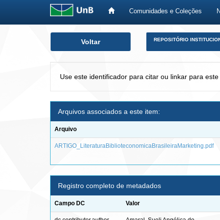
Comunidades e Coleções
Skip
REPOSITÓRIO INSTITUCIO
Voltar
navigation
Use este identificador para citar ou linkar para este
Arquivos associados a este item:
Arquivo
ARTIGO_LiteraturaBiblioteconomicaBrasileiraMarketing.pdf
Registro completo de metadados
Campo DC
Valor