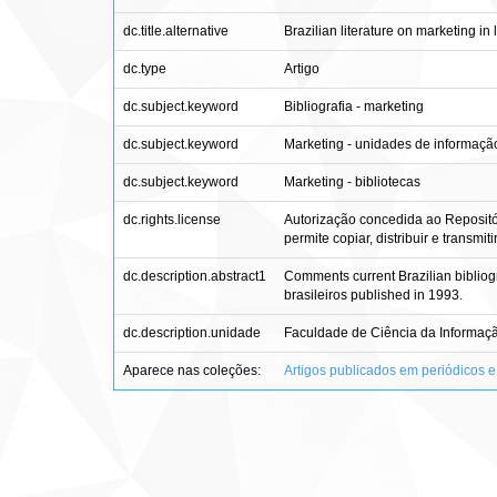
dc.title.alternative
Brazilian literature on marketing in 
dc.type
Artigo
dc.subject.keyword
Bibliografia - marketing
dc.subject.keyword
Marketing - unidades de informaçã
dc.subject.keyword
Marketing - bibliotecas
dc.rights.license
Autorização concedida ao Repositó
permite copiar, distribuir e transmi
dc.description.abstract1
Comments current Brazilian bibliog
brasileiros published in 1993.
dc.description.unidade
Faculdade de Ciência da Informaçã
Aparece nas coleções:
Artigos publicados em periódicos e