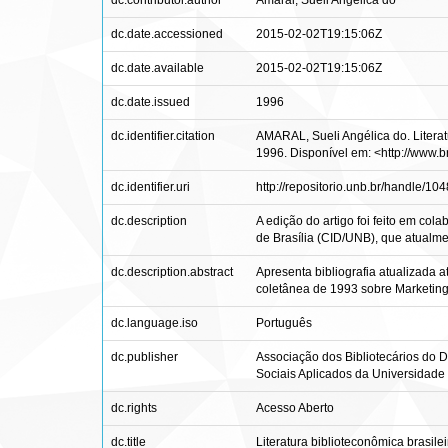
dc.contributor.author
Amaral, Sueli Angélica do
dc.date.accessioned
2015-02-02T19:15:06Z
dc.date.available
2015-02-02T19:15:06Z
dc.date.issued
1996
dc.identifier.citation
AMARAL, Sueli Angélica do. Literatu
1996. Disponível em: <http://www
dc.identifier.uri
http://repositorio.unb.br/handle/1
dc.description
A edição do artigo foi feito em c
de Brasília (CID/UNB), que atualme
dc.description.abstract
Apresenta bibliografia atualizada a
coletânea de 1993 sobre Marketing 
dc.language.iso
Português
dc.publisher
Associação dos Bibliotecários do 
Sociais Aplicados da Universidade 
dc.rights
Acesso Aberto
dc.title
Literatura biblioteconômica brasile