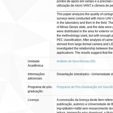
pontos de apoio em campo e a precisão 
utilização de micro VANT e câmara de pe
_______________________________
This paper analyzes the quality of carto
surveys were conducted with micro UAV in a
in the laboratory and then in the field. T
of Minas Gerais state, and the data were 
were distributed in the area for exterior 
the methodology used, but with enough pr
PEC classification. After analysis of cam
derived from large-format camera and LIDA
investigated the relationship between th
applications. The results suggest that the
Unidade
Instituto de Geociências (IG)
Acadêmica:
Informações
Dissertação (mestrado)—Universidade de
adicionais:
Programa de pós-
Programa de Pós-Graduação em Geociên
graduação:
Licença:
A concessão da licença deste item refere
publicação, autorizo a Universidade de Br
lng=pt&skin=ndltd sem ressarcimento dos 
leitura, impressão e/ou download, a título