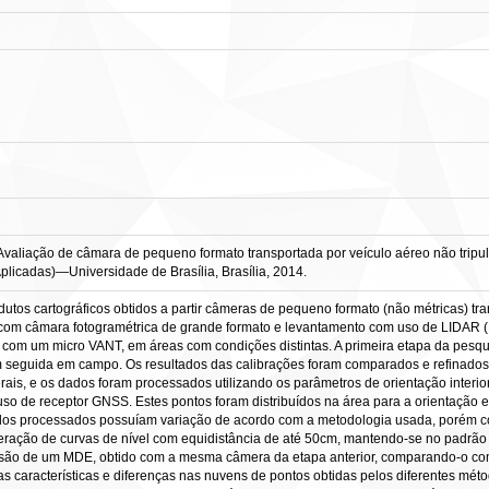
liação de câmara de pequeno formato transportada por veículo aéreo não tripulad
licadas)—Universidade de Brasília, Brasília, 2014.
dutos cartográficos obtidos a partir câmeras de pequeno formato (não métricas) tr
om câmara fotogramétrica de grande formato e levantamento com uso de LIDAR (Li
s com um micro VANT, em áreas com condições distintas. A primeira etapa da pesq
em seguida em campo. Os resultados das calibrações foram comparados e refinados
ais, e os dados foram processados utilizando os parâmetros de orientação interio
 de receptor GNSS. Estes pontos foram distribuídos na área para a orientação ext
dados processados possuíam variação de acordo com a metodologia usada, porém c
geração de curvas de nível com equidistância de até 50cm, mantendo-se no padrão
cisão de um MDE, obtido com a mesma câmera da etapa anterior, comparando-o com
 características e diferenças nas nuvens de pontos obtidas pelos diferentes métod