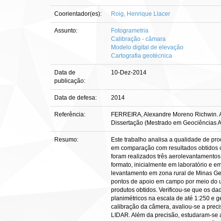
Coorientador(es):
Roig, Henrique Llacer
Assunto:
Fotogrametria
Calibração - câmara
Modelo digital de elevação
Cartografia geotécnica
Data de
10-Dez-2014
publicação:
Data de defesa:
2014
Referência:
FERREIRA, Alexandre Moreno Richwin. Ava
Dissertação (Mestrado em Geociências Ap
Resumo:
Este trabalho analisa a qualidade de pro
em comparação com resultados obtidos c
foram realizados três aerolevantamento
formato, inicialmente em laboratório e 
levantamento em zona rural de Minas Ger
pontos de apoio em campo por meio do uso
produtos obtidos. Verificou-se que os 
planimétricos na escala de até 1:250 e 
calibração da câmera, avaliou-se a pre
LIDAR. Além da precisão, estudaram-se as