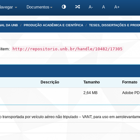
Navegar
Documentos
A-
A
A+
NAL DA UNB
PRODUÇÃO ACADÊMICA E CIENTÍFICA
TESES, DISSERTAÇÕES E PRO
 item:
http://repositorio.unb.br/handle/10482/17305
Descrição
Tamanho
Formato
2,64 MB
Adobe PD
 transportada por veículo aéreo não tripulado – VANT, para uso em aerolevantam