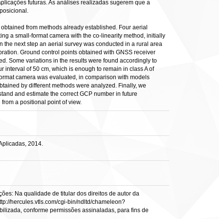
licações futuras. As análises realizadas sugerem que a
posicional.
 obtained from methods already established. Four aerial
ing a small-format camera with the co-linearity method, initially
 In the next step an aerial survey was conducted in a rural area
ibration. Ground control points obtained with GNSS receiver
ined. Some variations in the results were found accordingly to
interval of 50 cm, which is enough to remain in class A of
ll-format camera was evaluated, in comparison with models
obtained by different methods were analyzed. Finally, we
rstand and estimate the correct GCP number in future
from a positional point of view.
Aplicadas, 2014.
es: Na qualidade de titular dos direitos de autor da
ttp://hercules.vtls.com/cgi-bin/ndltd/chameleon?
ibilizada, conforme permissões assinaladas, para fins de