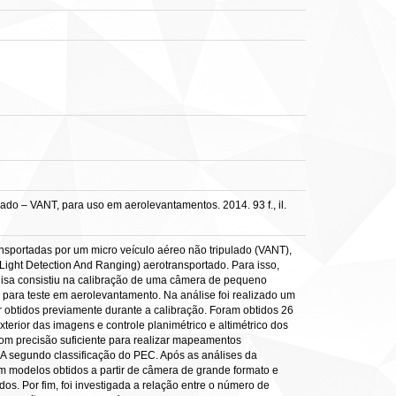
o – VANT, para uso em aerolevantamentos. 2014. 93 f., il.
ansportadas por um micro veículo aéreo não tripulado (VANT),
ght Detection And Ranging) aerotransportado. Para isso,
uisa consistiu na calibração de uma câmera de pequeno
 para teste em aerolevantamento. Na análise foi realizado um
r obtidos previamente durante a calibração. Foram obtidos 26
erior das imagens e controle planimétrico e altimétrico dos
om precisão suficiente para realizar mapeamentos
 A segundo classificação do PEC. Após as análises da
 modelos obtidos a partir de câmera de grande formato e
os. Por fim, foi investigada a relação entre o número de