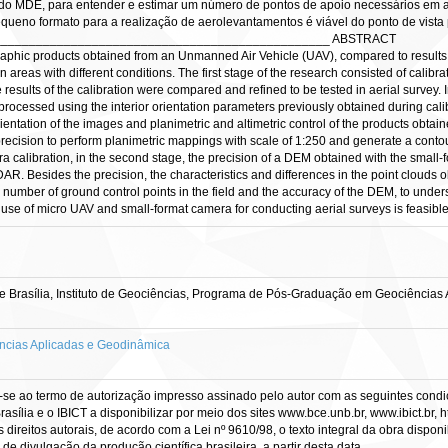
do MDE, para entender e estimar um número de pontos de apoio necessários em ap
queno formato para a realização de aerolevantamentos é viável do ponto de vista 
________________________________________________ ABSTRACT
graphic products obtained from an Unmanned Air Vehicle (UAV), compared to results
reas with different conditions. The first stage of the research consisted of calibrat
he results of the calibration were compared and refined to be tested in aerial survey.
processed using the interior orientation parameters previously obtained during cal
orientation of the images and planimetric and altimetric control of the products obta
ecision to perform planimetric mappings with scale of 1:250 and generate a contour 
era calibration, in the second stage, the precision of a DEM obtained with the sma
R. Besides the precision, the characteristics and differences in the point clouds 
e number of ground control points in the field and the accuracy of the DEM, to unde
 use of micro UAV and small-format camera for conducting aerial surveys is feasible 
 Brasília, Instituto de Geociências, Programa de Pós-Graduação em Geociências 
cias Aplicadas e Geodinâmica
-se ao termo de autorização impresso assinado pelo autor com as seguintes condiçõ
asília e o IBICT a disponibilizar por meio dos sites www.bce.unb.br, www.ibict.br, h
direitos autorais, de acordo com a Lei nº 9610/98, o texto integral da obra dispon
 de divulgação da produção científica brasileira, a partir desta data.