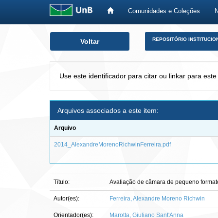
Comunidades e Coleções
Skip
REPOSITÓRIO INSTITUCIO
Voltar
navigation
Use este identificador para citar ou linkar para este
Arquivos associados a este item:
Arquivo
2014_AlexandreMorenoRichwinFerreira.pdf
Título:
Avaliação de câmara de pequeno formato
Autor(es):
Ferreira, Alexandre Moreno Richwin
Orientador(es):
Marotta, Giuliano Sant'Anna