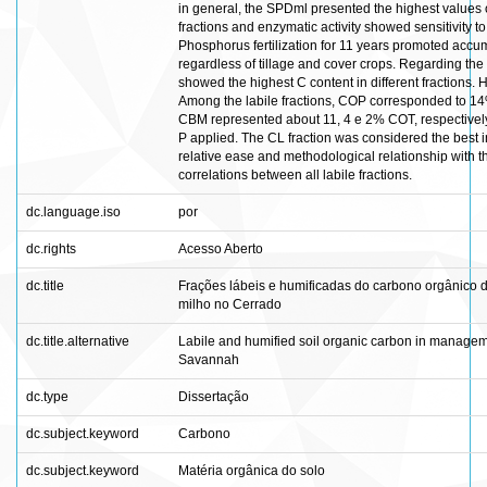
in general, the SPDml presented the highest values o
fractions and enzymatic activity showed sensitivity 
Phosphorus fertilization for 11 years promoted accumula
regardless of tillage and cover crops. Regarding the 
showed the highest C content in different fractions.
Among the labile fractions, COP corresponded to 14
CBM represented about 11, 4 e 2% COT, respective
P applied. The CL fraction was considered the best ind
relative ease and methodological relationship with 
correlations between all labile fractions.
dc.language.iso
por
dc.rights
Acesso Aberto
dc.title
Frações lábeis e humificadas do carbono orgânico 
milho no Cerrado
dc.title.alternative
Labile and humified soil organic carbon in manage
Savannah
dc.type
Dissertação
dc.subject.keyword
Carbono
dc.subject.keyword
Matéria orgânica do solo