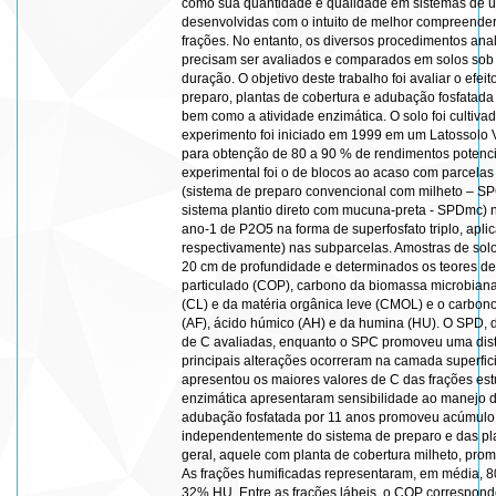
como sua quantidade e qualidade em sistemas de us
desenvolvidas com o intuito de melhor compreender
frações. No entanto, os diversos procedimentos ana
precisam ser avaliados e comparados em solos sob
duração. O objetivo deste trabalho foi avaliar o ef
preparo, plantas de cobertura e adubação fosfatada
bem como a atividade enzimática. O solo foi cultiva
experimento foi iniciado em 1999 em um Latossolo 
para obtenção de 80 a 90 % de rendimentos potenci
experimental foi o de blocos ao acaso com parcelas
(sistema de preparo convencional com milheto – SP
sistema plantio direto com mucuna-preta - SPDmc) n
ano-1 de P2O5 na forma de superfosfato triplo, apl
respectivamente) nas subparcelas. Amostras de sol
20 cm de profundidade e determinados os teores de
particulado (COP), carbono da biomassa microbiana
(CL) e da matéria orgânica leve (CMOL) e o carbono d
(AF), ácido húmico (AH) e da humina (HU). O SPD, d
de C avaliadas, enquanto o SPC promoveu uma dis
principais alterações ocorreram na camada superfic
apresentou os maiores valores de C das frações estu
enzimática apresentaram sensibilidade ao manejo d
adubação fosfatada por 11 anos promoveu acúmulo d
independentemente do sistema de preparo e das pl
geral, aquele com planta de cobertura milheto, prom
As frações humificadas representaram, em média,
32% HU. Entre as frações lábeis, o COP correspon