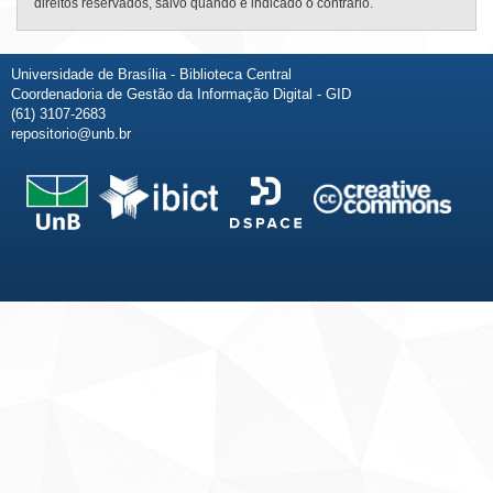
direitos reservados, salvo quando é indicado o contrário.
Universidade de Brasília - Biblioteca Central
Coordenadoria de Gestão da Informação Digital - GID
(61) 3107-2683
repositorio@unb.br
Fale conosco
Sobre