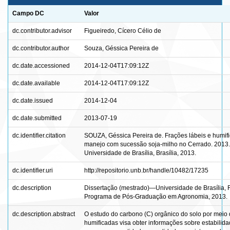
Campo DC
Valor
dc.contributor.advisor
Figueiredo, Cícero Célio de
dc.contributor.author
Souza, Géssica Pereira de
dc.date.accessioned
2014-12-04T17:09:12Z
dc.date.available
2014-12-04T17:09:12Z
dc.date.issued
2014-12-04
dc.date.submitted
2013-07-19
dc.identifier.citation
SOUZA, Géssica Pereira de. Frações lábeis e humif
manejo com sucessão soja-milho no Cerrado. 2013. i
Universidade de Brasília, Brasília, 2013.
dc.identifier.uri
http://repositorio.unb.br/handle/10482/17235
dc.description
Dissertação (mestrado)—Universidade de Brasília, 
Programa de Pós-Graduação em Agronomia, 2013.
dc.description.abstract
O estudo do carbono (C) orgânico do solo por meio d
humificadas visa obter informações sobre estabilid