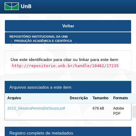
Skip
Voltar
navigation
REPOSITÓRIO INSTITUCIONAL DA UNB
PRODUÇÃO ACADÊMICA E CIENTÍFICA
TESES, DISSERTAÇÕES E PRODUTOS PÓS-DOUTORADO
Use este identificador para citar ou linkar para este item:
http://repositorio.unb.br/handle/10482/17235
Arquivos associados a este item:
Arquivo
Descrição
Tamanho
Formato
2013_GéssicaPereiraDeSouza.pdf
676 kB
Adobe
PDF
Registro completo de metadados