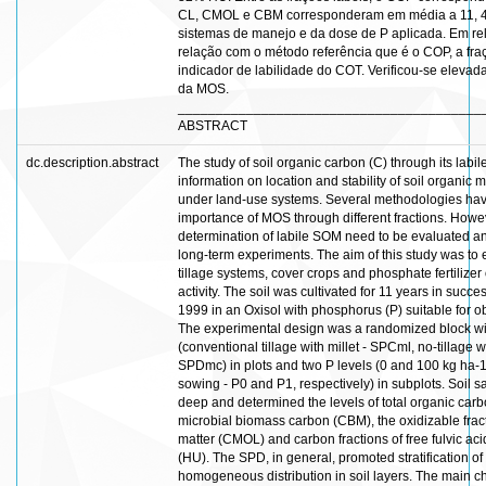
CL, CMOL e CBM corresponderam em média a 11, 4
sistemas de manejo e da dose de P aplicada. Em re
relação com o método referência que é o COP, a fr
indicador de labilidade do COT. Verificou-se elevada
da MOS.
________________________________________
ABSTRACT
dc.description.abstract
The study of soil organic carbon (C) through its labi
information on location and stability of soil organic m
under land-use systems. Several methodologies have
importance of MOS through different fractions. Howev
determination of labile SOM need to be evaluated 
long-term experiments. The aim of this study was to
tillage systems, cover crops and phosphate fertilize
activity. The soil was cultivated for 11 years in suc
1999 in an Oxisol with phosphorus (P) suitable for o
The experimental design was a randomized block with 
(conventional tillage with millet - SPCml, no-tillage 
SPDmc) in plots and two P levels (0 and 100 kg ha-1
sowing - P0 and P1, respectively) in subplots. Soil 
deep and determined the levels of total organic car
microbial biomass carbon (CBM), the oxidizable fract
matter (CMOL) and carbon fractions of free fulvic ac
(HU). The SPD, in general, promoted stratification o
homogeneous distribution in soil layers. The main c