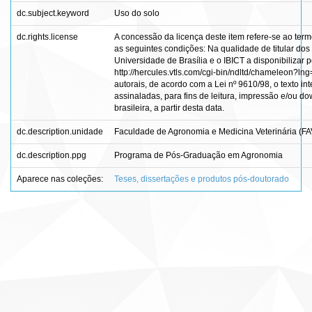
dc.subject.keyword
Uso do solo
dc.rights.license
A concessão da licença deste item refere-se ao ter
as seguintes condições: Na qualidade de titular dos 
Universidade de Brasília e o IBICT a disponibilizar 
http://hercules.vtls.com/cgi-bin/ndltd/chameleon?ln
autorais, de acordo com a Lei nº 9610/98, o texto i
assinaladas, para fins de leitura, impressão e/ou do
brasileira, a partir desta data.
dc.description.unidade
Faculdade de Agronomia e Medicina Veterinária (FA
dc.description.ppg
Programa de Pós-Graduação em Agronomia
Aparece nas coleções:
Teses, dissertações e produtos pós-doutorado