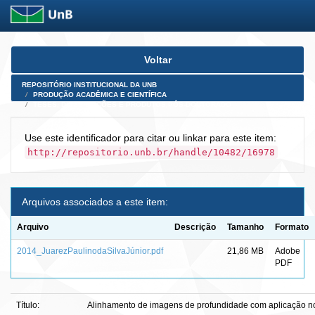
Skip
Voltar
navigation
REPOSITÓRIO INSTITUCIONAL DA UNB
PRODUÇÃO ACADÊMICA E CIENTÍFICA
TESES, DISSERTAÇÕES E PRODUTOS PÓS-DOUTORADO
Use este identificador para citar ou linkar para este item:
http://repositorio.unb.br/handle/10482/16978
Arquivos associados a este item:
Arquivo
Descrição
Tamanho
Formato
2014_JuarezPaulinodaSilvaJúnior.pdf
21,86 MB
Adobe
PDF
Título:
Alinhamento de imagens de profundidade com aplicação no