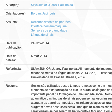
Autor(es):
Silva Júnior, Juarez Paulino da
Orientador(es):
Bordim, Jacir Luiz
Assunto:
Reconhecimento de padrões
Interface homem-máquina
Sensores de profundidade
Língua de sinais
Data de
21-Nov-2014
publicação:
Data de
6-Mar-2014
defesa:
Referência:
SILVA JÚNIOR, Juarez Paulino da. Alinhamento de imagens
reconhecimento da língua de sinais. 2014. 82 f., il. Disser
Universidade de Brasília, Brasília, 2014.
Resumo:
Gestos são utilizados desde tempos remotos como um me
elemento de exteriorização da cultura surda, as línguas de
importante papel na formação de uma unidade social. Nest
automático das línguas de sinais podem ser valiosos instr
atenuam as barreiras impostas e estreitam os laços cultura
surgiram novas pesquisas nesta linha que utilizam os ch
caracterizam-se por serem de baixo custo e fácil uso, alé