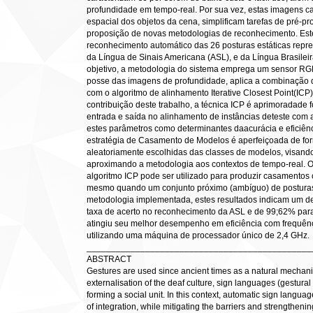
profundidade em tempo-real. Por sua vez, estas imagens c
espacial dos objetos da cena, simplificam tarefas de pré-
proposição de novas metodologias de reconhecimento. Est
reconhecimento automático das 26 posturas estáticas repre
da Língua de Sinais Americana (ASL), e da Língua Brasileir
objetivo, a metodologia do sistema emprega um sensor RGB
posse das imagens de profundidade, aplica a combinação
com o algoritmo de alinhamento Iterative Closest Point(IC
contribuição deste trabalho, a técnica ICP é aprimoradade f
entrada e saída no alinhamento de instâncias deteste com 
estes parâmetros como determinantes daacurácia e eficiênc
estratégia de Casamento de Modelos é aperfeiçoada de for
aleatoriamente escolhidas das classes de modelos, visand
aproximando a metodologia aos contextos de tempo-real. 
algoritmo ICP pode ser utilizado para produzir casamentos c
mesmo quando um conjunto próximo (ambíguo) de posturas 
metodologia implementada, estes resultados indicam um
taxa de acerto no reconhecimento da ASL e de 99;62% para 
atingiu seu melhor desempenho em eficiência com frequê
utilizando uma máquina de processador único de 2,4 GHz.
______________________________________________
ABSTRACT
Gestures are used since ancient times as a natural mechan
externalisation of the deaf culture, sign languages (gestura
forming a social unit. In this context, automatic sign langu
of integration, while mitigating the barriers and strengthen