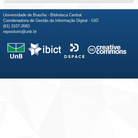
Universidade de Brasília - Biblioteca Central
Coordenadoria de Gestão da Informação Digital - GID
(61) 3107-2683
repositorio@unb.br
Fale conosco
Sobre