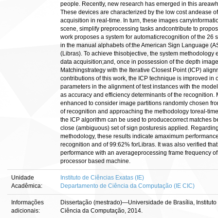
people. Recently, new research has emerged in this areawh
These devices are characterized by the low cost andease of
acquisition in real-time. In turn, these images carryinformatio
scene, simplify preprocessing tasks andcontribute to propo
work proposes a system for automaticrecognition of the 26 sta
in the manual alphabets of:the American Sign Language (A
(Libras). To achieve thisobjective, the system methodology
data acquisition;and, once in possession of the depth image
Matchingstrategy with the Iterative Closest Point (ICP) alig
contributions of this work, the ICP technique is improved in 
parameters in the alignment of test instances with the mode
as accuracy and efficiency determinants of the recognition.
enhanced to consider image partitions randomly chosen fro
of recognition and approaching the methodology toreal-time
the ICP algorithm can be used to producecorrect matches 
close (ambiguous) set of sign posturesis applied. Regardin
methodology, these results indicate amaximum performance 
recognition and of 99:62% forLibras. It was also verified that
performance with an averageprocessing frame frequency of 
processor based machine.
Unidade
Instituto de Ciências Exatas (IE)
Acadêmica:
Departamento de Ciência da Computação (IE CIC)
Informações
Dissertação (mestrado)—Universidade de Brasília, Institut
adicionais:
Ciência da Computação, 2014.