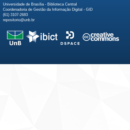
Universidade de Brasília - Biblioteca Central
Coordenadoria de Gestão da Informação Digital - GID
(61) 3107-2683
repositorio@unb.br
Fale conosco
Sobre