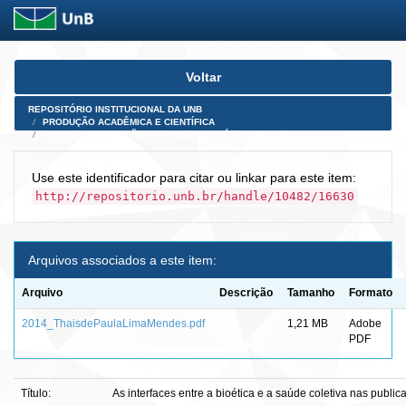
Skip
Voltar
navigation
REPOSITÓRIO INSTITUCIONAL DA UNB
PRODUÇÃO ACADÊMICA E CIENTÍFICA
TESES, DISSERTAÇÕES E PRODUTOS PÓS-DOUTORADO
Use este identificador para citar ou linkar para este item:
http://repositorio.unb.br/handle/10482/16630
Arquivos associados a este item:
Arquivo
Descrição
Tamanho
Formato
2014_ThaisdePaulaLimaMendes.pdf
1,21 MB
Adobe
PDF
Título:
As interfaces entre a bioética e a saúde coletiva nas publi