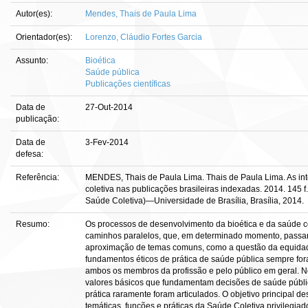
Autor(es):
Mendes, Thais de Paula Lima
Orientador(es):
Lorenzo, Cláudio Fortes Garcia
Assunto:
Bioética
Saúde pública
Publicações científicas
Data de
27-Out-2014
publicação:
Data de
3-Fev-2014
defesa:
Referência:
MENDES, Thais de Paula Lima. Thais de Paula Lima. As inte
coletiva nas publicações brasileiras indexadas. 2014. 145 f.
Saúde Coletiva)—Universidade de Brasília, Brasília, 2014.
Resumo:
Os processos de desenvolvimento da bioética e da saúde co
caminhos paralelos, que, em determinado momento, passara
aproximação de temas comuns, como a questão da equidade
fundamentos éticos de prática de saúde pública sempre fo
ambos os membros da profissão e pelo público em geral. No
valores básicos que fundamentam decisões de saúde pública
prática raramente foram articulados. O objetivo principal des
temáticas, funções e práticas da Saúde Coletiva privilegiad