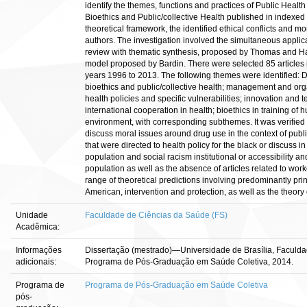
identify the themes, functions and practices of Public Health p
Bioethics and Public/collective Health published in indexed 
theoretical framework, the identified ethical conflicts and mo
authors. The investigation involved the simultaneous applic
review with thematic synthesis, proposed by Thomas and Ha
model proposed by Bardin. There were selected 85 articles i
years 1996 to 2013. The following themes were identified: D
bioethics and public/collective health; management and orga
health policies and specific vulnerabilities; innovation and
international cooperation in health; bioethics in training o
environment, with corresponding subthemes. It was verified a
discuss moral issues around drug use in the context of publi
that were directed to health policy for the black or discuss in
population and social racism institutional or accessibility and
population as well as the absence of articles related to work
range of theoretical predictions involving predominantly prin
American, intervention and protection, as well as the theory o
Unidade
Faculdade de Ciências da Saúde (FS)
Acadêmica:
Informações
Dissertação (mestrado)—Universidade de Brasília, Faculd
adicionais:
Programa de Pós-Graduação em Saúde Coletiva, 2014.
Programa de
Programa de Pós-Graduação em Saúde Coletiva
pós-