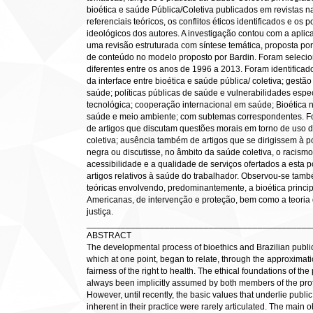
bioética e saúde Pública/Coletiva publicados em revistas 
referenciais teóricos, os conflitos éticos identificados e os
ideológicos dos autores. A investigação contou com a apli
uma revisão estruturada com síntese temática, proposta p
de conteúdo no modelo proposto por Bardin. Foram selecion
diferentes entre os anos de 1996 a 2013. Foram identifica
da interface entre bioética e saúde pública/ coletiva; gestã
saúde; políticas públicas de saúde e vulnerabilidades espe
tecnológica; cooperação internacional em saúde; Bioétic
saúde e meio ambiente; com subtemas correspondentes. Foi 
de artigos que discutam questões morais em torno de uso 
coletiva; ausência também de artigos que se dirigissem à p
negra ou discutisse, no âmbito da saúde coletiva, o racismo 
acessibilidade e a qualidade de serviços ofertados a est
artigos relativos à saúde do trabalhador. Observou-se t
teóricas envolvendo, predominantemente, a bioética principia
Americanas, de intervenção e proteção, bem como a teoria 
justiça.
______________________________________________
ABSTRACT
The developmental process of bioethics and Brazilian public
which at one point, began to relate, through the approxima
fairness of the right to health. The ethical foundations of the
always been implicitly assumed by both members of the prof
However, until recently, the basic values that underlie public
inherent in their practice were rarely articulated. The main ob