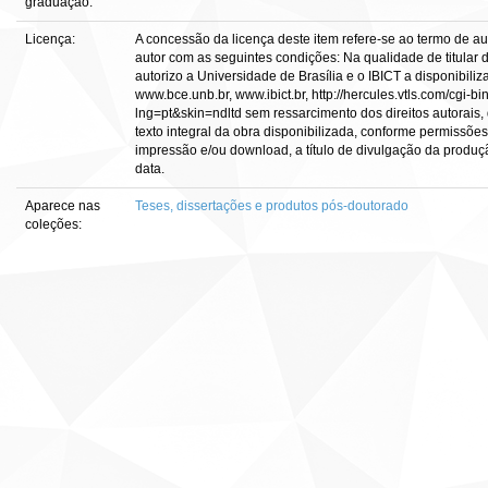
graduação:
Licença:
A concessão da licença deste item refere-se ao termo de a
autor com as seguintes condições: Na qualidade de titular d
autorizo a Universidade de Brasília e o IBICT a disponibiliz
www.bce.unb.br, www.ibict.br, http://hercules.vtls.com/cgi-b
lng=pt&skin=ndltd sem ressarcimento dos direitos autorais,
texto integral da obra disponibilizada, conforme permissões 
impressão e/ou download, a título de divulgação da produção 
data.
Aparece nas
Teses, dissertações e produtos pós-doutorado
coleções: