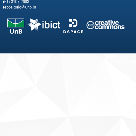
(61) 3107-2683
repositorio@unb.br
Fale conosco
Sobre