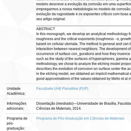
modelo descreve a evolução da corrosão em uma superfície
empregarmos a nossa metodologia no modelo de corrosão,
evolução da rugosidade e os expoentes críticos com boas a
seu artigo original.
______________________________________________
ABSTRACT
In this monograph, we develop an analytical methodology for
roughness and the critical exponents (roughness - α, growth
based on cellular utomata. The method is general and can 
interaction between nearest neighbors. The development of 
occurrence of surface con_gurations and how they inuence 
such as the study of the surfaces of hyperspheres, gamma and
methodology, we chose to analyze the etching model propos
describes the evolution of corrosion on surface under the ac
in the etching model, we obtained an implicit mathematical 
good approximations of the values obtained by Mello et al in t
Unidade
Faculdade UnB Planaltina (FUP)
Acadêmica:
Informações
Dissertação (mestrado)—Universidade de Brasília, Facul
adicionais:
Ciências de Materiais, 2014.
Programa de
Programa de Pós-Graduação em Ciências de Materiais
pós-
graduação: