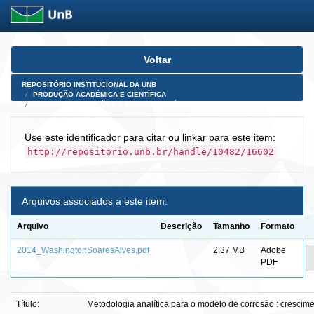
Skip
Voltar
navigation
REPOSITÓRIO INSTITUCIONAL DA UNB
PRODUÇÃO ACADÊMICA E CIENTÍFICA
TESES, DISSERTAÇÕES E PRODUTOS PÓS-DOUTORADO
Use este identificador para citar ou linkar para este item:
http://repositorio.unb.br/handle/10482/16602
Arquivos associados a este item:
Arquivo
Descrição
Tamanho
Formato
2014_WashingtonSoaresAlves.pdf
2,37 MB
Adobe
PDF
Título:
Metodologia analítica para o modelo de corrosão : crescim