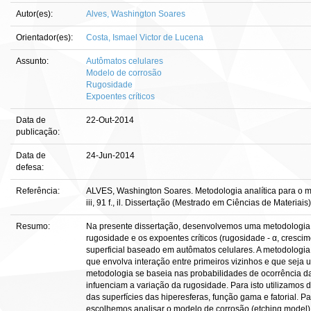
Autor(es):
Alves, Washington Soares
Orientador(es):
Costa, Ismael Victor de Lucena
Assunto:
Autômatos celulares
Modelo de corrosão
Rugosidade
Expoentes críticos
Data de
22-Out-2014
publicação:
Data de
24-Jun-2014
defesa:
Referência:
ALVES, Washington Soares. Metodologia analítica para o m
iii, 91 f., il. Dissertação (Mestrado em Ciências de Materiai
Resumo:
Na presente dissertação, desenvolvemos uma metodologia a
rugosidade e os expoentes críticos (rugosidade - α, cresci
superficial baseado em autômatos celulares. A metodologia
que envolva interação entre primeiros vizinhos e que seja
metodologia se baseia nas probabilidades de ocorrência da
infuenciam a variação da rugosidade. Para isto utilizamos
das superfícies das hiperesferas, função gama e fatorial. P
escolhemos analisar o modelo de corrosão (etching model) p