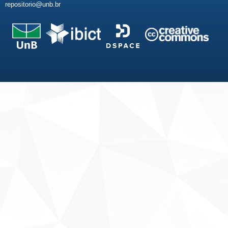
repositorio@unb.br
Fale conosco
Sobre