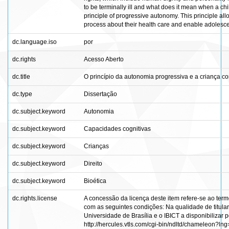
to be terminally ill and what does it mean when a child
principle of progressive autonomy. This principle all
process about their health care and enable adolesce
dc.language.iso
por
dc.rights
Acesso Aberto
dc.title
O princípio da autonomia progressiva e a criança c
dc.type
Dissertação
dc.subject.keyword
Autonomia
dc.subject.keyword
Capacidades cognitivas
dc.subject.keyword
Crianças
dc.subject.keyword
Direito
dc.subject.keyword
Bioética
dc.rights.license
A concessão da licença deste item refere-se ao ter
com as seguintes condições: Na qualidade de titular 
Universidade de Brasília e o IBICT a disponibilizar 
http://hercules.vtls.com/cgi-bin/ndltd/chameleon?ln