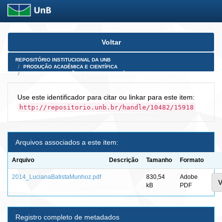
Skip
Voltar
navigation
REPOSITÓRIO INSTITUCIONAL DA UNB
PRODUÇÃO ACADÊMICA E CIENTÍFICA
TESES, DISSERTAÇÕES E PRODUTOS PÓS-DOUTORADO
Use este identificador para citar ou linkar para este item:
http://repositorio.unb.br/handle/10482/15918
Arquivos associados a este item:
Arquivo
Descrição
Tamanho
Formato
2014_LucianaBatistaMunhoz.pdf
830,54
Adobe
V
kB
PDF
Registro completo de metadados