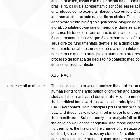
âmbito bioético, assim como o princípio da autonomi
brasileiro, os quais apresentam distinções em rela
entendeuse como ocorre a interconexão entre o Dire
autônomas do paciente na medicina clínica. Posterio
desenvolvimento biológico e psicossociológico da 
moral, constatando-se que o menor de idade se ape
percurso histórico da transformação do status da cria
é contemplado, uma vez que é elemento necessário 
seus direitos fundamentais, dentre eles a dignidade
Finalmente, estabeleceu-se o que é a terminalidade d
bem como o que é o princípio da autonomia progress
processo de tomada de decisão no contexto médico-c
decisões nesse contexto.
________________________________________
ABSTRACT
dc.description.abstract
This thesis main aim was to analyze the application 
human rights to the articipation of children and adol
study of bibliography and documents. First, the prin
the bioethical framework, as well as the principle of
Civil Law context. Both principles present distinct 
Law and Bioethics was examined in order to endorse 
their health care. Subsequently, the analysis fell o
the child as well as their cognitive and moral capacit
Furthermore, the history of the change of the status o
outlined, since it is a necessary element for childre
rights, which include human dignity and personality r