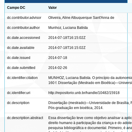
Campo DC
Valor
dc.contributor.advisor
Oliveira, Aline Albuquerque Sant'Anna de
dc.contributor.author
Munhoz, Luciana Batista
dc.date.accessioned
2014-07-18T16:15:02Z
dc.date.available
2014-07-18T16:15:02Z
dc.date.issued
2014-07-18
dc.date.submitted
2014-02-26
dc.identifier.citation
MUNHOZ, Luciana Batista. O princípio da autonomia
160 f. Dissertação (Mestrado em Bioética)—Universid
dc.identifier.uri
http://repositorio.unb.br/handle/10482/15918
dc.description
Dissertação (mestrado)—Universidade de Brasília,
Pós-graduação em bioética, 2014.
dc.description.abstract
Essa dissertação teve como objetivo analisar a apli
direito humano à participação da criança e do adole
pesquisa bibliográfica e documental. Primeiro, é an