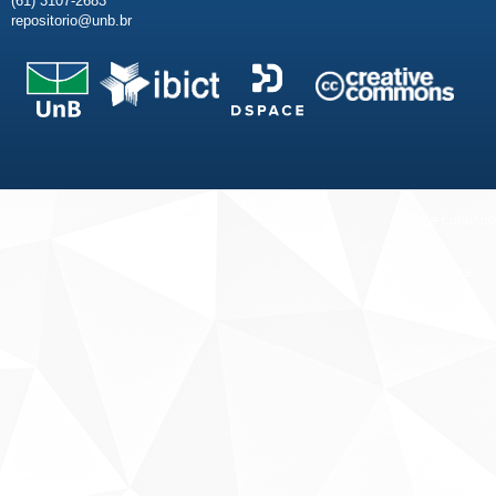
(61) 3107-2683
repositorio@unb.br
Fale conosco
Sobre