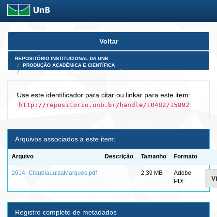
Skip
Voltar
navigation
REPOSITÓRIO INSTITUCIONAL DA UNB
PRODUÇÃO ACADÊMICA E CIENTÍFICA
TESES, DISSERTAÇÕES E PRODUTOS PÓS-DOUTORADO
Use este identificador para citar ou linkar para este item:
http://repositorio.unb.br/handle/10482/15892
Arquivos associados a este item:
Arquivo
Descrição
Tamanho
Formato
2014_ClaudiaLuizaMarques.pdf
2,39 MB
Adobe
V
PDF
Registro completo de metadados