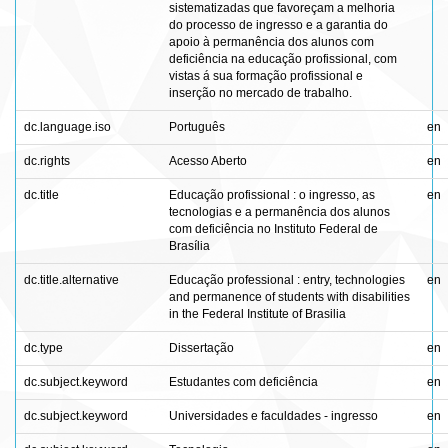
sistematizadas que favoreçam a melhoria
do processo de ingresso e a garantia do
apoio à permanência dos alunos com
deficiência na educação profissional, com
vistas á sua formação profissional e
inserção no mercado de trabalho.
dc.language.iso
Português
en
dc.rights
Acesso Aberto
en
dc.title
Educação profissional : o ingresso, as
en
tecnologias e a permanência dos alunos
com deficiência no Instituto Federal de
Brasília
dc.title.alternative
Educação professional : entry, technologies
en
and permanence of students with disabilities
in the Federal Institute of Brasilia
dc.type
Dissertação
en
dc.subject.keyword
Estudantes com deficiência
en
dc.subject.keyword
Universidades e faculdades - ingresso
en