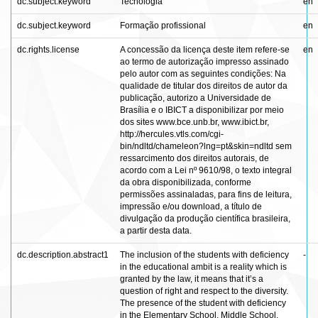
dc.subject.keyword
Tecnologia
en
dc.subject.keyword
Formação profissional
en
dc.rights.license
A concessão da licença deste item refere-se
en
ao termo de autorização impresso assinado
pelo autor com as seguintes condições: Na
qualidade de titular dos direitos de autor da
publicação, autorizo a Universidade de
Brasília e o IBICT a disponibilizar por meio
dos sites www.bce.unb.br, www.ibict.br,
http://hercules.vtls.com/cgi-
bin/ndltd/chameleon?lng=pt&skin=ndltd sem
ressarcimento dos direitos autorais, de
acordo com a Lei nº 9610/98, o texto integral
da obra disponibilizada, conforme
permissões assinaladas, para fins de leitura,
impressão e/ou download, a título de
divulgação da produção científica brasileira,
a partir desta data.
dc.description.abstract1
The inclusion of the students with deficiency
-
in the educational ambit is a reality which is
granted by the law, it means that it’s a
question of right and respect to the diversity.
The presence of the student with deficiency
in the Elementary School, Middle School,