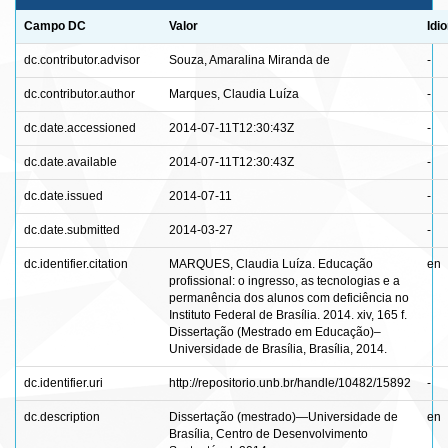
Campo DC
Valor
Idi
dc.contributor.advisor
Souza, Amaralina Miranda de
-
dc.contributor.author
Marques, Claudia Luíza
-
dc.date.accessioned
2014-07-11T12:30:43Z
-
dc.date.available
2014-07-11T12:30:43Z
-
dc.date.issued
2014-07-11
-
dc.date.submitted
2014-03-27
-
dc.identifier.citation
MARQUES, Claudia Luíza. Educação
en
profissional: o ingresso, as tecnologias e a
permanência dos alunos com deficiência no
Instituto Federal de Brasília. 2014. xiv, 165 f.
Dissertação (Mestrado em Educação)–
Universidade de Brasília, Brasília, 2014.
dc.identifier.uri
http://repositorio.unb.br/handle/10482/15892
-
dc.description
Dissertação (mestrado)—Universidade de
en
Brasília, Centro de Desenvolvimento