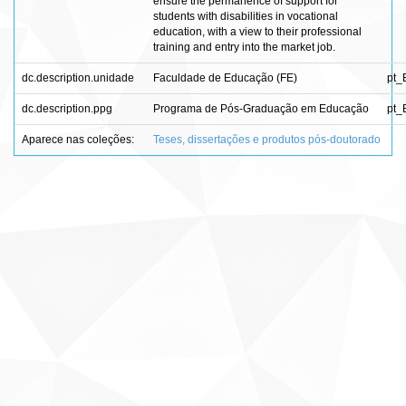
ensure the permanence of support for
students with disabilities in vocational
education, with a view to their professional
training and entry into the market job.
dc.description.unidade
Faculdade de Educação (FE)
pt_
dc.description.ppg
Programa de Pós-Graduação em Educação
pt_
Aparece nas coleções:
Teses, dissertações e produtos pós-doutorado